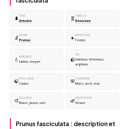
fasciculata
TYPE
FAMILLE
🌲
🧬
Arbuste
Rosaceae
GENRE
EXPOSITION
🔬
☀️
Prunus
Toutes
SOL
ARROSAGE
💧
🪨
Sableux, limoneux,
Faible, moyen
argileux
FEUILLAGE
FLORAISON
🍃
🌸
Caduc
Mars, avril, mai
COULEUR
VÉGÉTATION
🎨
🌿
Blanc, jaune, vert
Vivace
Prunus fasciculata : description et