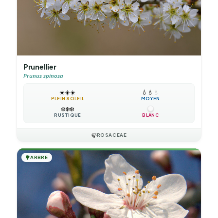
Prunellier
Prunus spinosa
☀️
☀️
☀️
💧
💧
💧
PLEIN SOLEIL
MOYEN
❄️
❄️
❄️
RUSTIQUE
BLANC
🍃
ROSACEAE
🌳
ARBRE