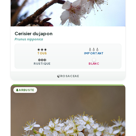
Cerisier du japon
Prunus nipponica
☀️
☀️
☀️
💧
💧
💧
TOUS
IMPORTANT
❄️
❄️
❄️
RUSTIQUE
BLANC
🍃
ROSACEAE
🌲
ARBUSTE