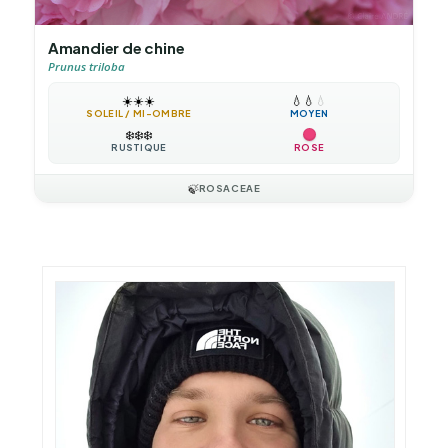
Amandier de chine
Prunus triloba
☀️
☀️
☀️
💧
💧
💧
SOLEIL / MI-OMBRE
MOYEN
❄️
❄️
❄️
RUSTIQUE
ROSE
🍃
ROSACEAE