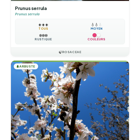
Prunus serrula
Prunus serrula
☀️
☀️
☀️
💧
💧
💧
TOUS
MOYEN
❄️
❄️
❄️
RUSTIQUE
COULEURS
🍃
ROSACEAE
🌲
ARBUSTE