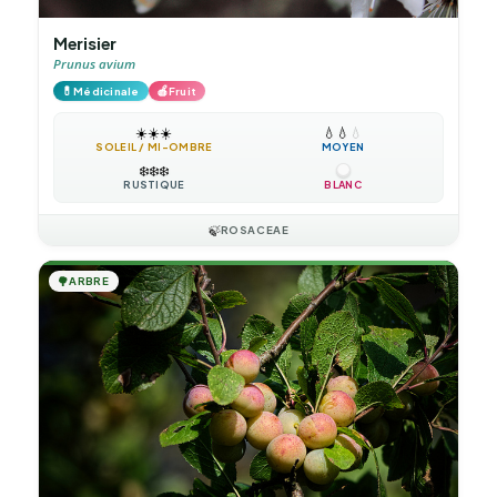
Merisier
Prunus avium
💊
🍎
Médicinale
Fruit
☀️
☀️
☀️
💧
💧
💧
SOLEIL / MI-OMBRE
MOYEN
❄️
❄️
❄️
RUSTIQUE
BLANC
🍃
ROSACEAE
🌳
ARBRE