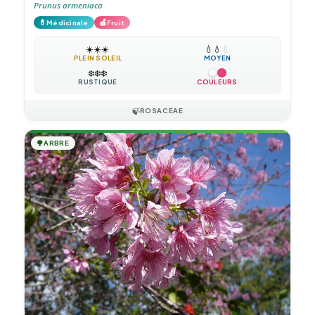
Prunus armeniaca
💊
🍎
Médicinale
Fruit
☀️
☀️
☀️
💧
💧
💧
PLEIN SOLEIL
MOYEN
❄️
❄️
❄️
RUSTIQUE
COULEURS
🍃
ROSACEAE
🌳
ARBRE