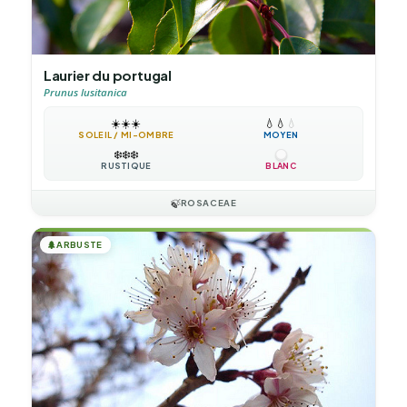
Laurier du portugal
Prunus lusitanica
☀️
☀️
☀️
💧
💧
💧
SOLEIL / MI-OMBRE
MOYEN
❄️
❄️
❄️
RUSTIQUE
BLANC
🍃
ROSACEAE
🌲
ARBUSTE