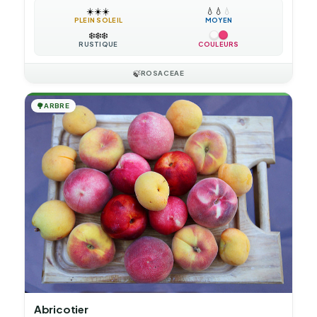
☀️
☀️
☀️
💧
💧
💧
PLEIN SOLEIL
MOYEN
❄️
❄️
❄️
RUSTIQUE
COULEURS
🍃
ROSACEAE
🌳
ARBRE
Abricotier