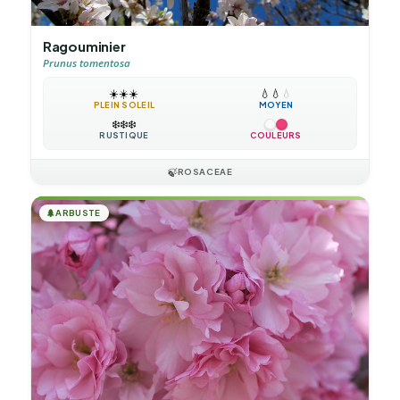
Ragouminier
Prunus tomentosa
☀️
☀️
☀️
💧
💧
💧
PLEIN SOLEIL
MOYEN
❄️
❄️
❄️
RUSTIQUE
COULEURS
🍃
ROSACEAE
🌲
ARBUSTE