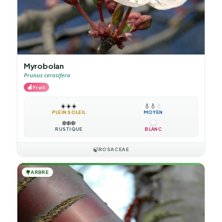
Myrobolan
Prunus cerasifera
🍎
Fruit
☀️
☀️
☀️
💧
💧
💧
PLEIN SOLEIL
MOYEN
❄️
❄️
❄️
RUSTIQUE
BLANC
🍃
ROSACEAE
🌳
ARBRE