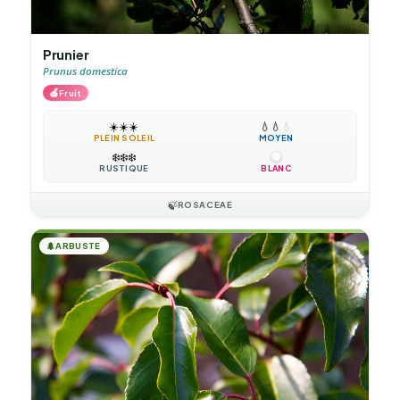
Prunier
Prunus domestica
🍎
Fruit
☀️
☀️
☀️
💧
💧
💧
PLEIN SOLEIL
MOYEN
❄️
❄️
❄️
RUSTIQUE
BLANC
🍃
ROSACEAE
🌲
ARBUSTE