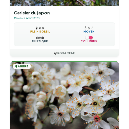
Cerisier du japon
Prunus serrulata
☀️
☀️
☀️
💧
💧
💧
PLEIN SOLEIL
MOYEN
❄️
❄️
❄️
RUSTIQUE
COULEURS
🍃
ROSACEAE
🌳
ARBRE