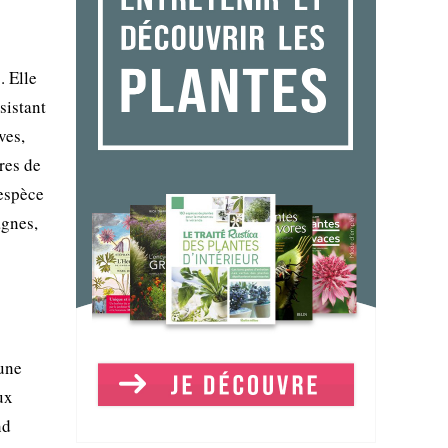
. Elle
sistant
ves,
res de
 espèce
agnes,
 une
ux
nd