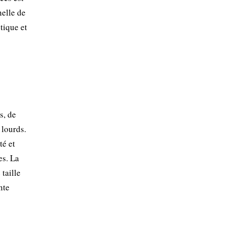
nelle de
tique et
s, de
 lourds.
té et
es. La
 taille
nte