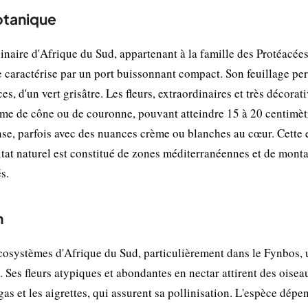
botanique
ginaire d'Afrique du Sud, appartenant à la famille des Protéacées
e caractérise par un port buissonnant compact. Son feuillage per
es, d'un vert grisâtre. Les fleurs, extraordinaires et très décorati
rme de cône ou de couronne, pouvant atteindre 15 à 20 centimèt
ense, parfois avec des nuances crème ou blanches au cœur. Cette
itat naturel est constitué de zones méditerranéennes et de mont
s.
n
 écosystèmes d'Afrique du Sud, particulièrement dans le Fynbos,
Ses fleurs atypiques et abondantes en nectar attirent des oisea
s et les aigrettes, qui assurent sa pollinisation. L'espèce dépe