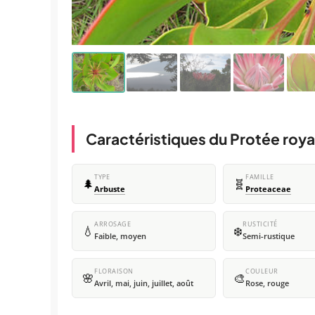
Caractéristiques du Protée roya
TYPE
FAMILLE
🌲
🧬
Arbuste
Proteaceae
ARROSAGE
RUSTICITÉ
💧
❄️
Faible, moyen
Semi-rustique
FLORAISON
COULEUR
🌸
🎨
Avril, mai, juin, juillet, août
Rose, rouge