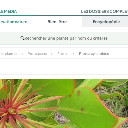
LE MÉDIA
LES DOSSIERS COMPLE
rvation nature
Bien-être
Encyclopédie
🔍
Rechercher une plante par nom ou critères
es plantes
>
Proteaceae
>
Protea
>
Protea cynaroides