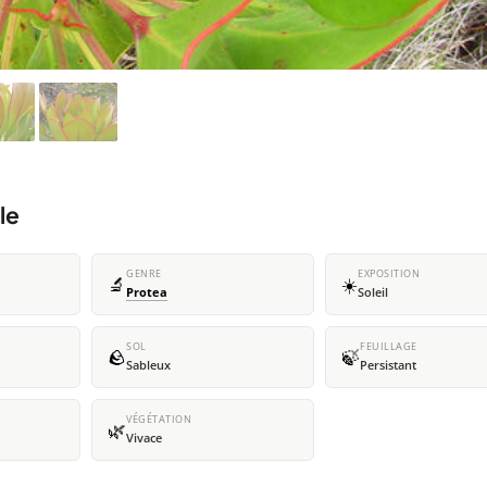
le
GENRE
EXPOSITION
🔬
☀️
Protea
Soleil
SOL
FEUILLAGE
🪨
🍃
Sableux
Persistant
VÉGÉTATION
🌿
Vivace