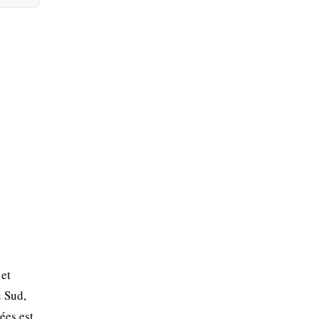
 et
u Sud,
ées est