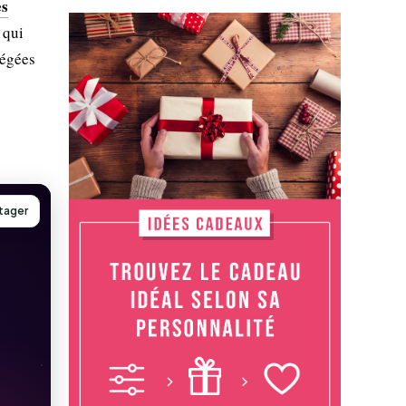
es
qui
tégées