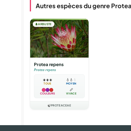
Autres espèces du genre Prote
🌲
ARBUSTE
Protea repens
Protea repens
☀️
☀️
☀️
💧
💧
💧
TOUS
MOYEN
📏
COULEURS
VIVACE
🍃
PROTEACEAE