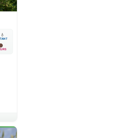

💧
TANT
EURS