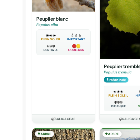
Peuplier blanc
Populus alba
☀️
☀️
☀️
💧
💧
💧
PLEIN SOLEIL
IMPORTANT
❄️
❄️
❄️
RUSTIQUE
COULEURS
Peuplier trembl
Populus tremula
💊
Médicinale
☀️
☀️
☀️

PLEIN SOLEIL
IM
❄️
❄️
❄️
RUSTIQUE
V
🍃
SALICACEAE
🍃
SALICACE
🌳
ARBRE
🌳
ARBRE