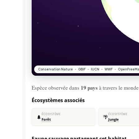
19 pays
Espèce observée dans
à travers le monde
Écosystèmes associés
ÉCOSYSTÈME
ÉCOSYSTÈME
🌲
🌴
Forêt
Jungle
Faune sauvage partageant cet habitat