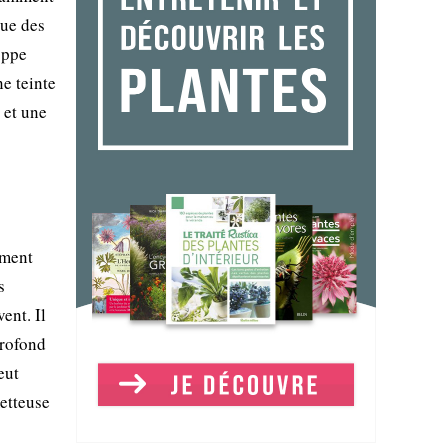
que des
oppe
e teinte
 et une
ement
s
ent. Il
profond
eut
etteuse