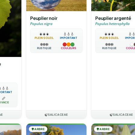
Peuplier noir
Peuplier argenté
Populus nigra
Populus heterophylla
☀️
☀️
☀️
💧
💧
💧
☀️
☀️
☀️
💧

PLEIN SOLEIL
IMPORTANT
PLEIN SOLEIL
IMPOR
❄️
❄️
❄️
❄️
❄️
❄️
RUSTIQUE
COULEURS
RUSTIQUE
COUL
e

💧
💧
PORTANT
📏
IVACE
AE
🍃
SALICACEAE
🍃
SALICACEAE
🌳
ARBRE
🌳
ARBRE