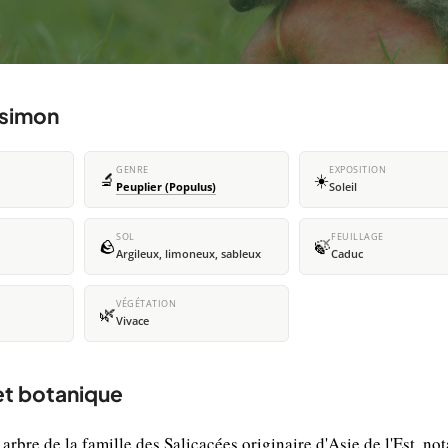
 simon
GENRE
EXPOSITION
🔬
☀️
Peuplier (Populus)
Soleil
SOL
FEUILLAGE
🪨
🍃
Argileux, limoneux, sableux
Caduc
VÉGÉTATION
🌿
Vivace
 et botanique
arbre de la famille des Salicacées originaire d'Asie de l'Est, n