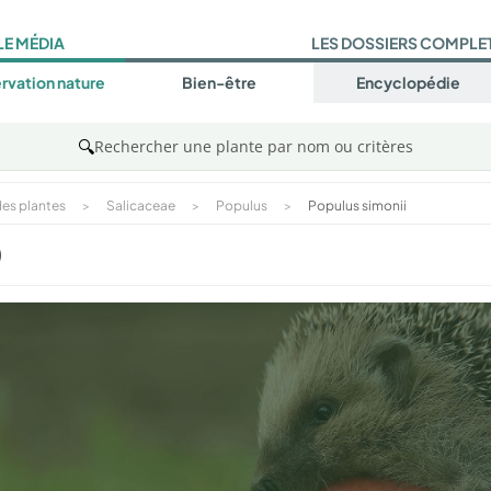
LE MÉDIA
LES DOSSIERS COMPLE
rvation nature
Bien-être
Encyclopédie
🔍
Rechercher une plante par nom ou critères
es plantes
>
Salicaceae
>
Populus
>
Populus simonii
)