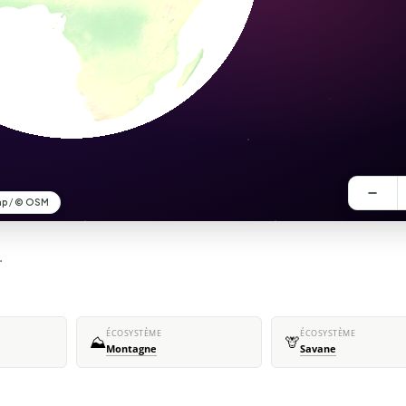
.
ÉCOSYSTÈME
ÉCOSYSTÈME
⛰️
🦒
Montagne
Savane