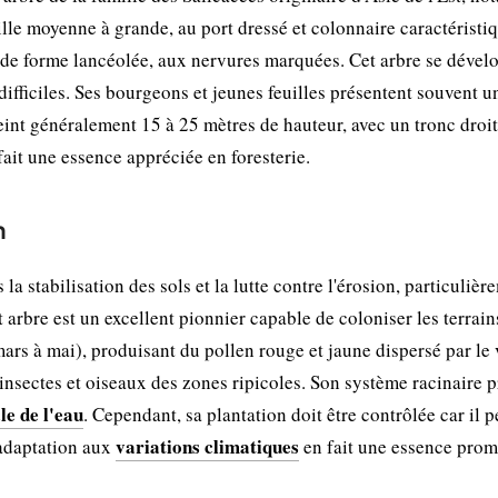
lle moyenne à grande, au port dressé et colonnaire caractéristi
uc de forme lancéolée, aux nervures marquées. Cet arbre se dével
fficiles. Ses bourgeons et jeunes feuilles présentent souvent un
eint généralement 15 à 25 mètres de hauteur, avec un tronc droit
 fait une essence appréciée en foresterie.
n
a stabilisation des sols et la lutte contre l'érosion, particulièr
t arbre est un excellent pionnier capable de coloniser les terrain
ars à mai), produisant du pollen rouge et jaune dispersé par le v
 insectes et oiseaux des zones ripicoles. Son système racinaire 
le de l'eau
. Cependant, sa plantation doit être contrôlée car il p
variations climatiques
 adaptation aux
en fait une essence prom