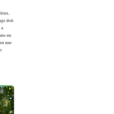
bleux,
age doit
 a
dans un
 en une
t