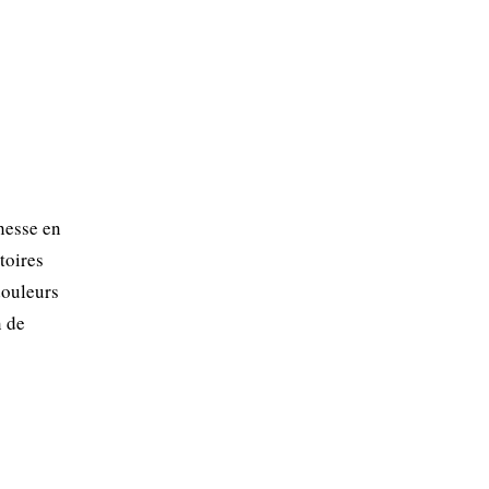
hesse en
toires
douleurs
n de