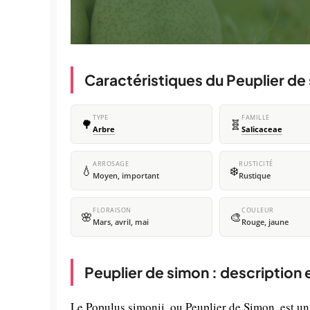
Caractéristiques du Peuplier de
TYPE
FAMILLE
🌳
🧬
Arbre
Salicaceae
ARROSAGE
RUSTICITÉ
💧
❄️
Moyen, important
Rustique
FLORAISON
COULEUR
🌸
🎨
Mars, avril, mai
Rouge, jaune
Peuplier de simon : description
Le Populus simonii, ou Peuplier de Simon, est un 