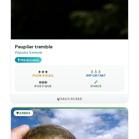
Peuplier tremble
Populus tremula
💊
Médicinale
☀️
☀️
☀️
💧
💧
💧
PLEIN SOLEIL
IMPORTANT
❄️
❄️
❄️
📏
RUSTIQUE
VIVACE
🍃
SALICACEAE
🌳
ARBRE