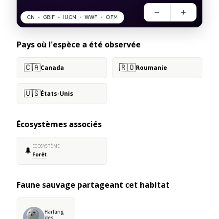
Pays où l'espèce a été observée
🇨🇦
🇷🇴
Canada
Roumanie
🇺🇸
États-Unis
Écosystèmes associés
ÉCOSYSTÈME
🌲
Forêt
Faune sauvage partageant cet habitat
Harfang
des