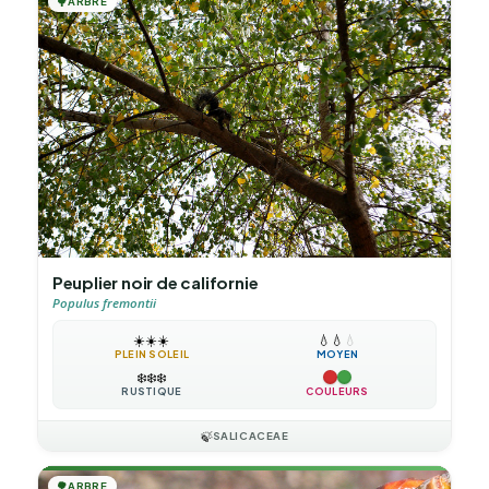
🌳
ARBRE
Peuplier noir de californie
Populus fremontii
☀️
☀️
☀️
💧
💧
💧
PLEIN SOLEIL
MOYEN
❄️
❄️
❄️
RUSTIQUE
COULEURS
🍃
SALICACEAE
🌳
ARBRE