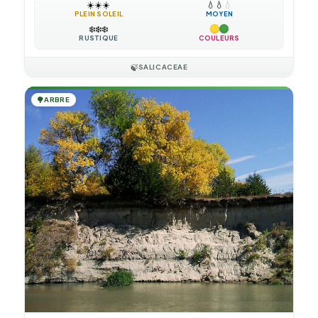
☀️
☀️
☀️
💧
💧
💧
PLEIN SOLEIL
MOYEN
❄️
❄️
❄️
RUSTIQUE
COULEURS
🍃
SALICACEAE
🌳
ARBRE