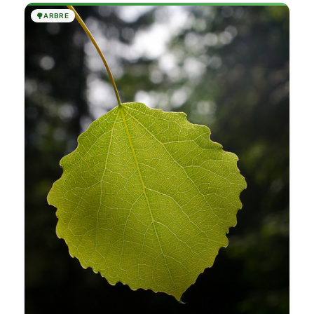
🌳
ARBRE