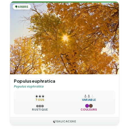
🌳
ARBRE
Populus euphratica
Populus euphratica
☀️
☀️
☀️
💧
💧
💧
TOUS
VARIABLE
❄️
❄️
❄️
RUSTIQUE
COULEURS
🍃
SALICACEAE