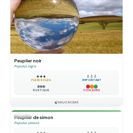
Peuplier noir
Populus nigra
☀️
☀️
☀️
💧
💧
💧
PLEIN SOLEIL
IMPORTANT
❄️
❄️
❄️
RUSTIQUE
COULEURS
🍃
SALICACEAE
🌳
ARBRE
Peuplier de simon
Populus simonii
☀️
☀️
☀️
💧
💧
💧