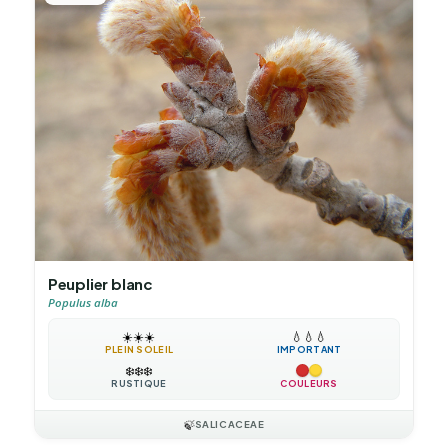
Peuplier blanc
Populus alba
☀️
☀️
☀️
💧
💧
💧
PLEIN SOLEIL
IMPORTANT
❄️
❄️
❄️
RUSTIQUE
COULEURS
🍃
SALICACEAE