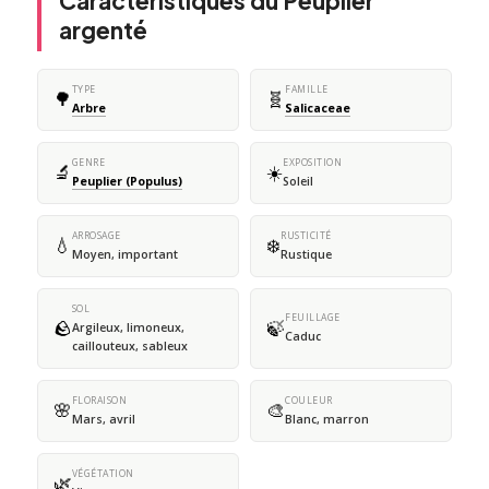
Caractéristiques du Peuplier
argenté
TYPE
FAMILLE
🌳
🧬
Arbre
Salicaceae
GENRE
EXPOSITION
🔬
☀️
Peuplier (Populus)
Soleil
ARROSAGE
RUSTICITÉ
💧
❄️
Moyen, important
Rustique
SOL
FEUILLAGE
🪨
🍃
Argileux, limoneux,
Caduc
caillouteux, sableux
FLORAISON
COULEUR
🌸
🎨
Mars, avril
Blanc, marron
VÉGÉTATION
🌿