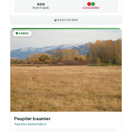
❄️
❄️
❄️
RUSTIQUE
COULEURS
🍃
SALICACEAE
🌳
ARBRE
Peuplier baumier
Populus balsamifera