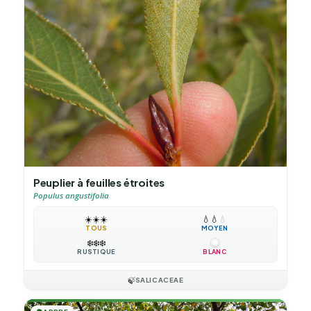
Peuplier à feuilles étroites
Populus angustifolia
☀️
☀️
☀️
💧
💧
💧
TOUS
MOYEN
❄️
❄️
❄️
RUSTIQUE
BLANC
🍃
SALICACEAE