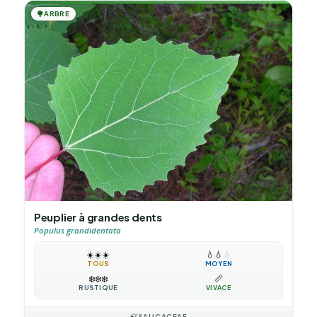
🌳
ARBRE
Peuplier à grandes dents
Populus grandidentata
☀️
☀️
☀️
💧
💧
💧
TOUS
MOYEN
❄️
❄️
❄️
📏
RUSTIQUE
VIVACE
🍃
SALICACEAE