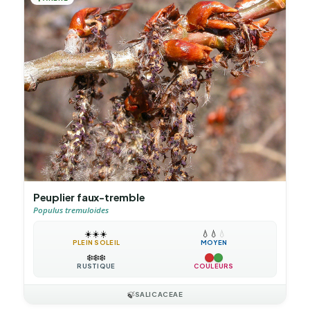
Peuplier faux-tremble
Populus tremuloides
☀️
☀️
☀️
💧
💧
💧
PLEIN SOLEIL
MOYEN
❄️
❄️
❄️
RUSTIQUE
COULEURS
🍃
SALICACEAE