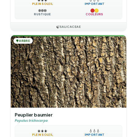
PLEIN SOLEIL
IMPORTANT
❄️
❄️
❄️
RUSTIQUE
COULEURS
🍃
SALICACEAE
🌳
ARBRE
Peuplier baumier
Populus trichocarpa
☀️
☀️
☀️
💧
💧
💧
PLEIN SOLEIL
IMPORTANT