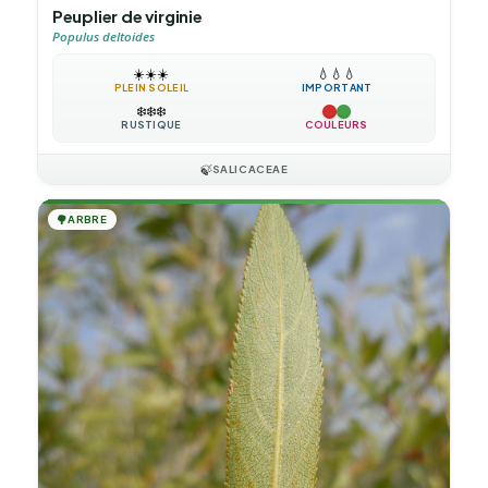
Peuplier de virginie
Populus deltoides
☀️
☀️
☀️
💧
💧
💧
PLEIN SOLEIL
IMPORTANT
❄️
❄️
❄️
RUSTIQUE
COULEURS
🍃
SALICACEAE
🌳
ARBRE