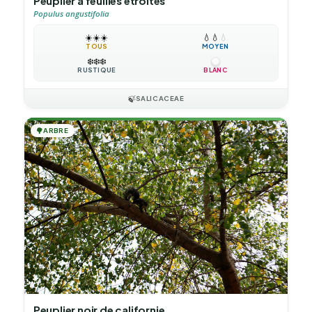
Peuplier à feuilles étroites
Populus angustifolia
☀️
☀️
☀️
💧
💧
💧
TOUS
MOYEN
❄️
❄️
❄️
RUSTIQUE
BLANC
🍃
SALICACEAE
🌳
ARBRE
Peuplier noir de californie