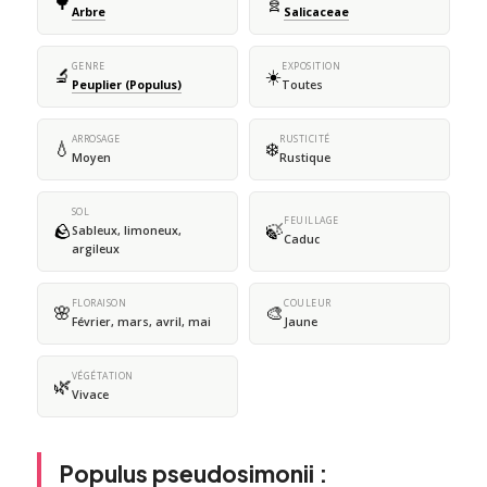
🌳
🧬
Arbre
Salicaceae
GENRE
EXPOSITION
🔬
☀️
Peuplier (Populus)
Toutes
ARROSAGE
RUSTICITÉ
💧
❄️
Moyen
Rustique
SOL
FEUILLAGE
🪨
🍃
Sableux, limoneux,
Caduc
argileux
FLORAISON
COULEUR
🌸
🎨
Février, mars, avril, mai
Jaune
VÉGÉTATION
🌿
Vivace
Populus pseudosimonii :