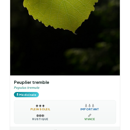
Peuplier tremble
Populus tremula
💊
Médicinale
☀️
☀️
☀️
💧
💧
💧
PLEIN SOLEIL
IMPORTANT
❄️
❄️
❄️
📏
RUSTIQUE
VIVACE