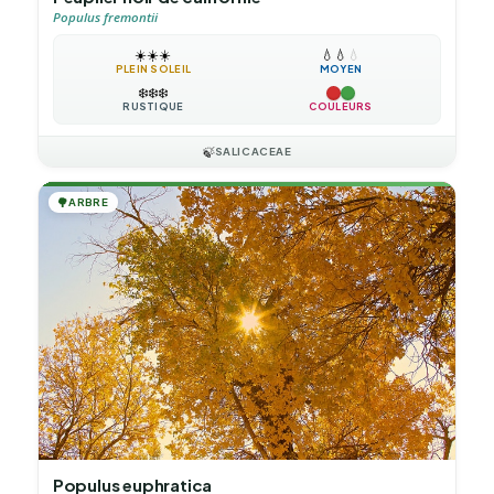
Populus fremontii
☀️
☀️
☀️
💧
💧
💧
PLEIN SOLEIL
MOYEN
❄️
❄️
❄️
RUSTIQUE
COULEURS
🍃
SALICACEAE
🌳
ARBRE
Populus euphratica