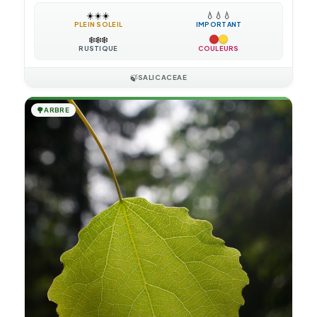
☀️
☀️
☀️
💧
💧
💧
PLEIN SOLEIL
IMPORTANT
❄️
❄️
❄️
RUSTIQUE
COULEURS
🍃
SALICACEAE
🌳
ARBRE