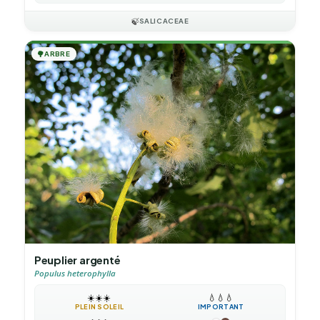
🍃
SALICACEAE
🌳
ARBRE
Peuplier argenté
Populus heterophylla
☀️
☀️
☀️
💧
💧
💧
PLEIN SOLEIL
IMPORTANT