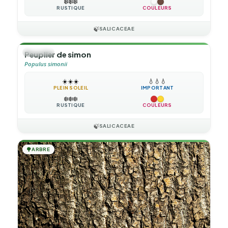
❄️
❄️
❄️
RUSTIQUE
COULEURS
🍃
SALICACEAE
🌳
ARBRE
Peuplier de simon
Populus simonii
☀️
☀️
☀️
💧
💧
💧
PLEIN SOLEIL
IMPORTANT
❄️
❄️
❄️
RUSTIQUE
COULEURS
🍃
SALICACEAE
🌳
ARBRE