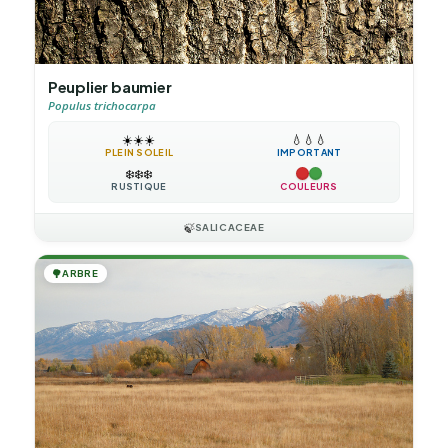
Peuplier baumier
Populus trichocarpa
☀️
☀️
☀️
💧
💧
💧
PLEIN SOLEIL
IMPORTANT
❄️
❄️
❄️
RUSTIQUE
COULEURS
🍃
SALICACEAE
🌳
ARBRE