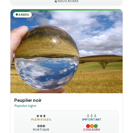
🍃
SALICACEAE
🌳
ARBRE
Peuplier noir
Populus nigra
☀️
☀️
☀️
💧
💧
💧
PLEIN SOLEIL
IMPORTANT
❄️
❄️
❄️
RUSTIQUE
COULEURS