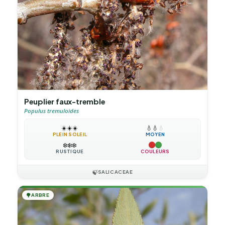
Peuplier faux-tremble
Populus tremuloides
☀️
☀️
☀️
💧
💧
💧
PLEIN SOLEIL
MOYEN
❄️
❄️
❄️
RUSTIQUE
COULEURS
🍃
SALICACEAE
🌳
ARBRE