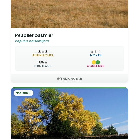
Peuplier baumier
Populus balsamifera
☀️
☀️
☀️
💧
💧
💧
PLEIN SOLEIL
MOYEN
❄️
❄️
❄️
RUSTIQUE
COULEURS
🍃
SALICACEAE
🌳
ARBRE