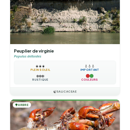
Peuplier de virginie
Populus deltoides
☀️
☀️
☀️
💧
💧
💧
PLEIN SOLEIL
IMPORTANT
❄️
❄️
❄️
RUSTIQUE
COULEURS
🍃
SALICACEAE
🌳
ARBRE