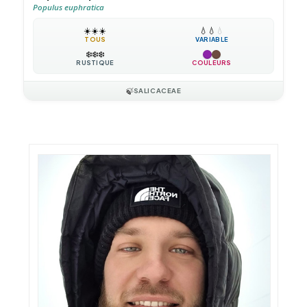
Populus euphratica
☀️
☀️
☀️
💧
💧
💧
TOUS
VARIABLE
❄️
❄️
❄️
RUSTIQUE
COULEURS
🍃
SALICACEAE