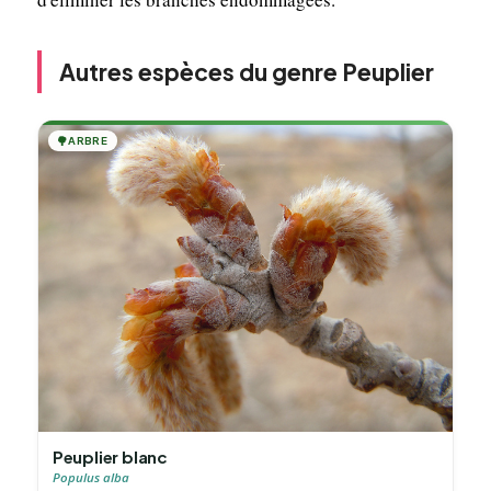
Autres espèces du genre Peuplier
🌳
ARBRE
Peuplier blanc
Populus alba