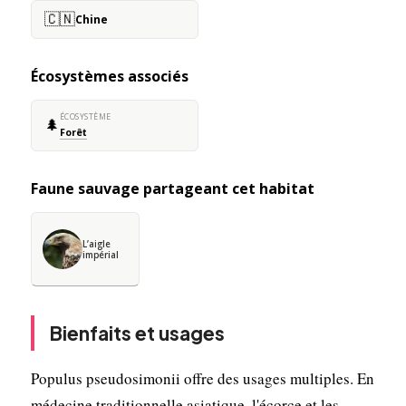
🇨🇳
Chine
Écosystèmes associés
ÉCOSYSTÈME
🌲
Forêt
Faune sauvage partageant cet habitat
L’aigle
impérial
Bienfaits et usages
Populus pseudosimonii offre des usages multiples. En
médecine traditionnelle asiatique, l'écorce et les