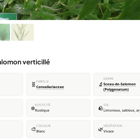
lomon verticillé
GENRE
FAMILLE
🧬
🔬
Sceau-de-Salomon
Convallariaceae
(Polygonatum)
RUSTICITÉ
SOL
❄️
🪨
Rustique
Limoneux, sableux, ar
COULEUR
VÉGÉTATION
🎨
🌿
Blanc
Vivace