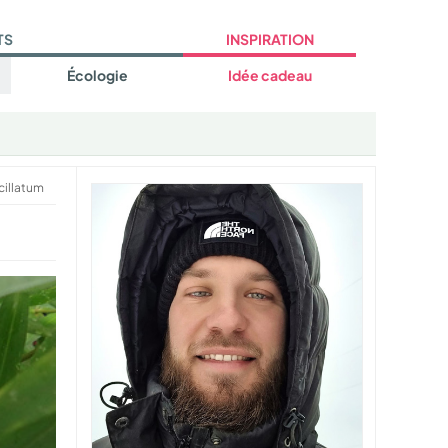
TS
INSPIRATION
Écologie
Idée cadeau
cillatum