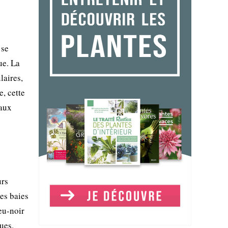
 se
ue. La
laires,
, cette
 aux
urs
Les baies
eu-noir
ues.