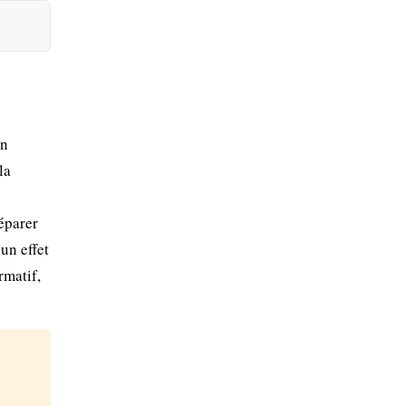
on
la
éparer
un effet
rmatif,