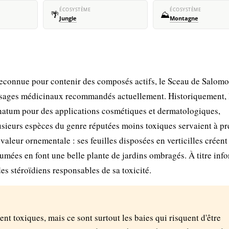
ÉCOSYSTÈME
ÉCOSYSTÈME
🌴
⛰️
Jungle
Montagne
reconnue pour contenir des composés actifs, le Sceau de Salom
s usages médicinaux recommandés actuellement. Historiquement, 
onatum pour des applications cosmétiques et dermatologiques,
ieurs espèces du genre réputées moins toxiques servaient à pr
valeur ornementale : ses feuilles disposées en verticilles créent 
rfumées en font une belle plante de jardins ombragés. À titre info
des stéroïdiens responsables de sa toxicité.
nt toxiques, mais ce sont surtout les baies qui risquent d'être