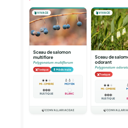
🪴
VIVACE
🪴
VIVACE
Sceau de salomon
Sceau de salom
multiflore
odorant
Polygonatum multiflorum
Polygonatum odora
☠️
💊
Toxique
Médicinale
☠️
Toxique
☀️
☀️
☀️
💧
💧
💧
MI-OMBRE
MOYEN
☀️
☀️
☀️

MI-OMBRE
❄️
❄️
❄️
RUSTIQUE
BLANC
❄️
❄️
❄️
RUSTIQUE
🍃
CONVALLARIACEAE
🍃
CONVALLARI