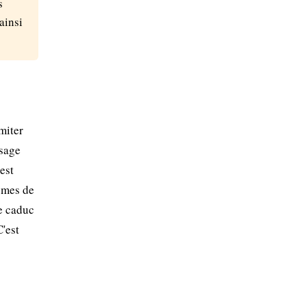
s
ainsi
miter
osage
est
zomes de
ge caduc
'est