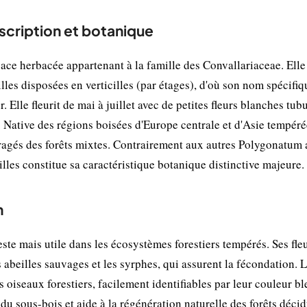
scription et botanique
ace herbacée appartenant à la famille des Convallariaceae. Elle
illes disposées en verticilles (par étages), d'où son nom spécifiq
Elle fleurit de mai à juillet avec de petites fleurs blanches tubu
 Native des régions boisées d'Europe centrale et d'Asie tempérée
ragés des forêts mixtes. Contrairement aux autres Polygonatum
euilles constitue sa caractéristique botanique distinctive majeure.
n
te mais utile dans les écosystèmes forestiers tempérés. Ses fle
s abeilles sauvages et les syrphes, qui assurent la fécondation. 
 oiseaux forestiers, facilement identifiables par leur couleur bl
é du sous-bois et aide à la régénération naturelle des forêts décid