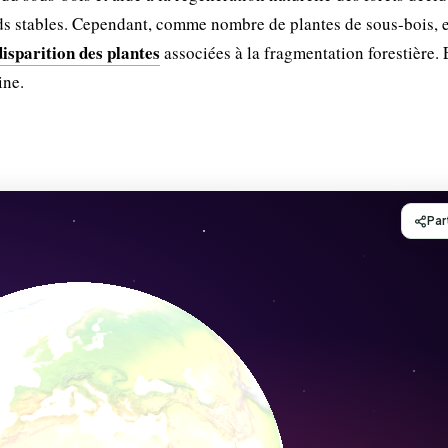
s stables. Cependant, comme nombre de plantes de sous-bois, e
disparition des plantes
associées à la fragmentation forestière. 
ine.