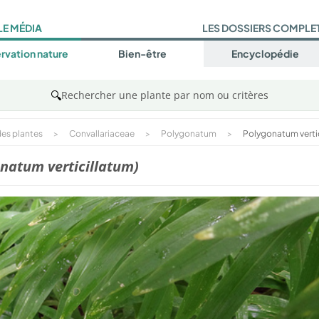
LE MÉDIA
LES DOSSIERS COMPLE
rvation nature
Bien-être
Encyclopédie
🔍
Rechercher une plante par nom ou critères
es plantes
>
Convallariaceae
>
Polygonatum
>
Polygonatum verti
natum verticillatum)