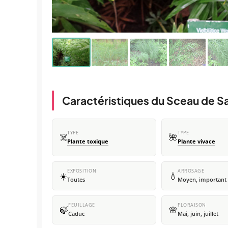
Caractéristiques du Sceau de Sa
TYPE
TYPE
☠️
🌺
Plante toxique
Plante vivace
EXPOSITION
ARROSAGE
☀️
💧
Toutes
Moyen, important
FEUILLAGE
FLORAISON
🍃
🌸
Caduc
Mai, juin, juillet