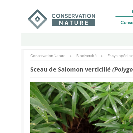
Conse
Conservation Nature
>
Biodiversité
>
Encyclopédie d
Sceau de Salomon verticillé
(Polygo