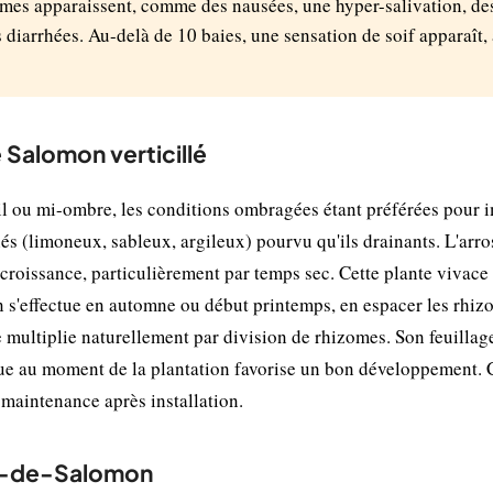
mes apparaissent, comme des nausées, une hyper-salivation, de
diarrhées. Au-delà de 10 baies, une sensation de soif apparaît, 
 Salomon verticillé
eil ou mi-ombre, les conditions ombragées étant préférées pour i
ariés (limoneux, sableux, argileux) pourvu qu'ils drainants. L'arr
croissance, particulièrement par temps sec. Cette plante vivace 
ion s'effectue en automne ou début printemps, en espacer les rhi
se multiplie naturellement par division de rhizomes. Son feuilla
que au moment de la plantation favorise un bon développement. C
 maintenance après installation.
u-de-Salomon