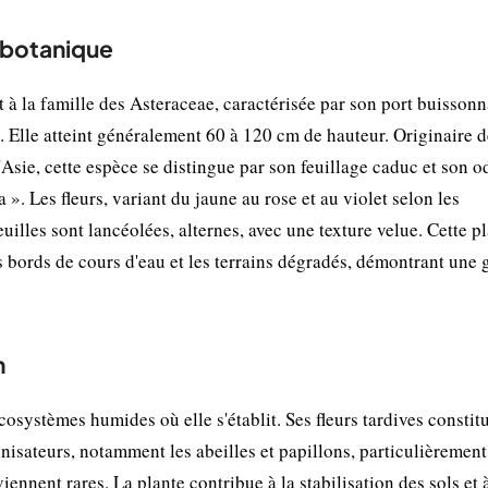
t botanique
 à la famille des Asteraceae, caractérisée par son port buissonn
. Elle atteint généralement 60 à 120 cm de hauteur. Originaire d
'Asie, cette espèce se distingue par son feuillage caduc et son o
a ». Les fleurs, variant du jaune au rose et au violet selon les
uilles sont lancéolées, alternes, avec une texture velue. Cette p
 bords de cours d'eau et les terrains dégradés, démontrant une
n
cosystèmes humides où elle s'établit. Ses fleurs tardives constit
nisateurs, notamment les abeilles et papillons, particulièrement
ennent rares. La plante contribue à la stabilisation des sols et à