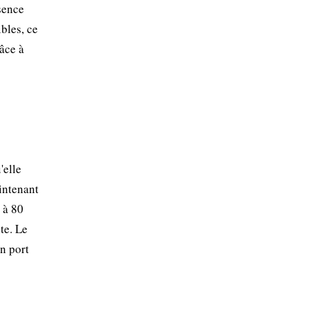
sence
bles, ce
râce à
'elle
intenant
 à 80
te. Le
un port