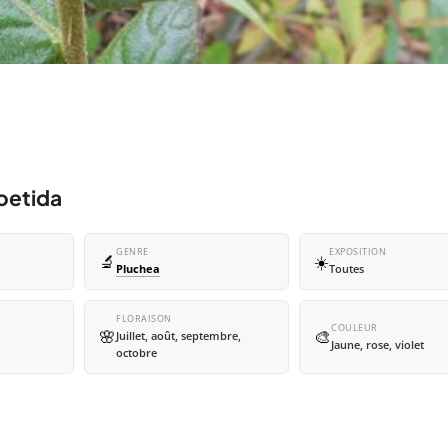
foetida
GENRE
EXPOSITION
🔬
☀️
Pluchea
Toutes
FLORAISON
COULEUR
🌸
🎨
Juillet, août, septembre,
Jaune, rose, violet
octobre