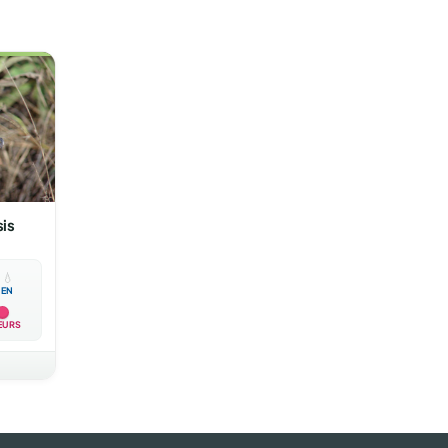
sis

💧
EN
EURS