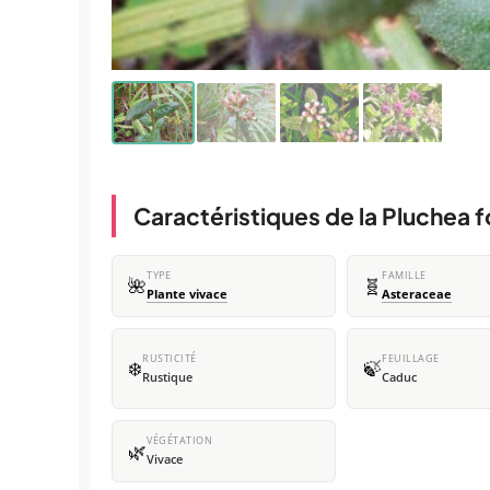
Caractéristiques de la Pluchea 
TYPE
FAMILLE
🌺
🧬
Plante vivace
Asteraceae
RUSTICITÉ
FEUILLAGE
❄️
🍃
Rustique
Caduc
VÉGÉTATION
🌿
Vivace