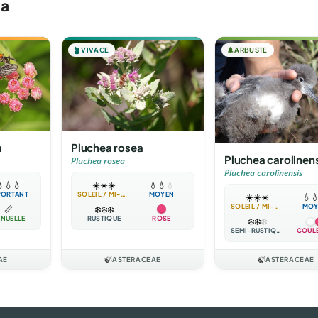
ea
🪴
VIVACE
🌲
ARBUSTE
Pluchea rosea
a
Pluchea carolinen
Pluchea rosea
Pluchea carolinensis
☀️
☀️
☀️
💧
💧
💧

💧
💧
SOLEIL / MI-OMBRE
MOYEN
PORTANT
☀️
☀️
☀️
💧

SOLEIL / MI-OMBRE
MOY
❄️
❄️
❄️
📏
RUSTIQUE
ROSE
NUELLE
❄️
❄️
❄️
SEMI-RUSTIQUE
COUL
AE
🍃
ASTERACEAE
🍃
ASTERACEAE