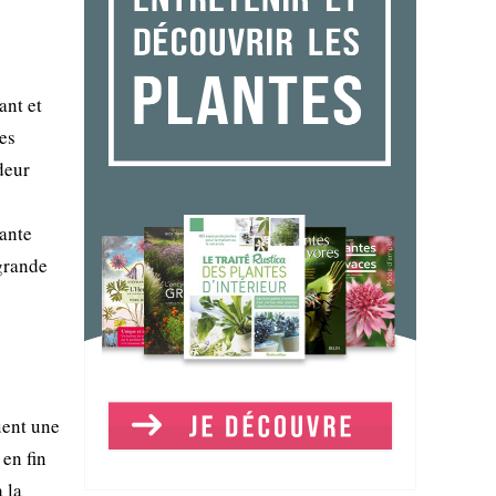
ant et
es
deur
lante
 grande
uent une
 en fin
 la