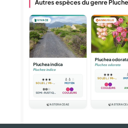
Autres espèces du genre Pluch
🪴
VIVACE
🌻
ANNUELLE
Pluchea odorat
Pluchea indica
Pluchea odorata
Pluchea indica
☀️
☀️
☀️

SOLEIL / MI-OMBRE
IM
☀️
☀️
☀️
💧
💧
💧
SOLEIL / MI-OMBRE
MOYEN
COULEURS
AN
❄️
❄️
❄️
SEMI-RUSTIQUE
COULEURS
🍃
ASTERACEAE
🍃
ASTERACE