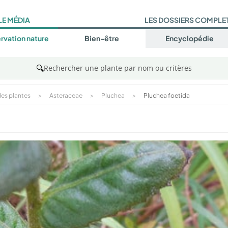
LE MÉDIA
LES DOSSIERS COMPLE
rvation nature
Bien-être
Encyclopédie
🔍
Rechercher une plante par nom ou critères
es plantes
>
Asteraceae
>
Pluchea
>
Pluchea foetida