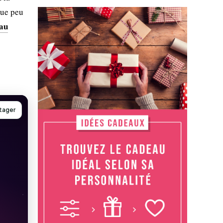
que peu
eau