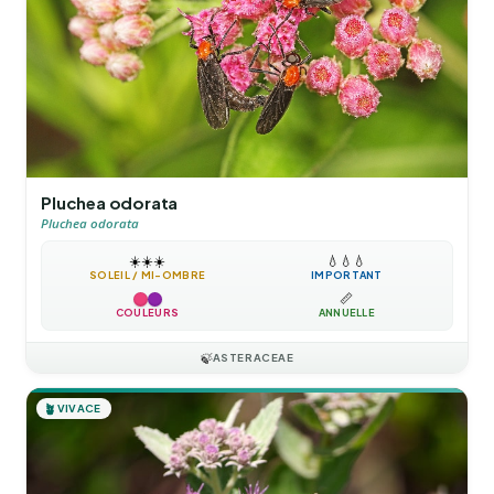
Pluchea odorata
Pluchea odorata
☀️
☀️
☀️
💧
💧
💧
SOLEIL / MI-OMBRE
IMPORTANT
📏
COULEURS
ANNUELLE
🍃
ASTERACEAE
🪴
VIVACE