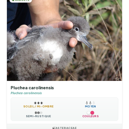
Pluchea carolinensis
Pluchea carolinensis
☀️
☀️
☀️
💧
💧
💧
SOLEIL / MI-OMBRE
MOYEN
❄️
❄️
❄️
SEMI-RUSTIQUE
COULEURS
🍃
ASTERACEAE