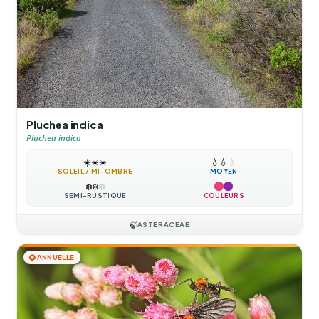
Pluchea indica
Pluchea indica
☀️
☀️
☀️
💧
💧
💧
SOLEIL / MI-OMBRE
MOYEN
❄️
❄️
❄️
SEMI-RUSTIQUE
COULEURS
🍃
ASTERACEAE
🌻
ANNUELLE