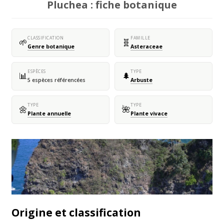
Pluchea : fiche botanique
CLASSIFICATION
FAMILLE
🌱
🧬
Genre botanique
Asteraceae
ESPÈCES
TYPE
📊
🌲
5 espèces référencées
Arbuste
TYPE
TYPE
🌼
🌺
Plante annuelle
Plante vivace
Origine et classification