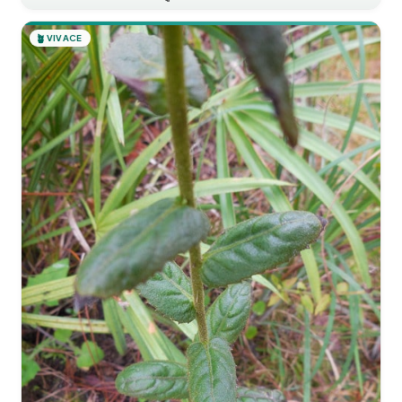
🪴
VIVACE