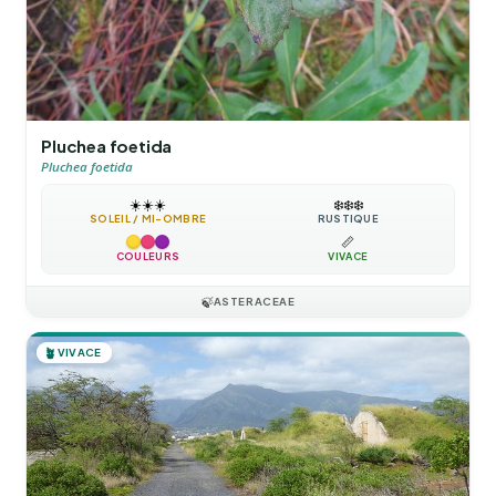
Pluchea foetida
Pluchea foetida
☀️
☀️
☀️
❄️
❄️
❄️
SOLEIL / MI-OMBRE
RUSTIQUE
📏
COULEURS
VIVACE
🍃
ASTERACEAE
🪴
VIVACE