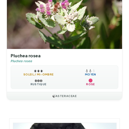
Pluchea rosea
Pluchea rosea
☀️
☀️
☀️
💧
💧
💧
SOLEIL / MI-OMBRE
MOYEN
❄️
❄️
❄️
RUSTIQUE
ROSE
🍃
ASTERACEAE