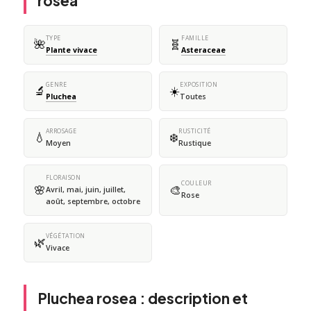
rosea
TYPE
FAMILLE
🌺
🧬
Plante vivace
Asteraceae
GENRE
EXPOSITION
🔬
☀️
Pluchea
Toutes
ARROSAGE
RUSTICITÉ
💧
❄️
Moyen
Rustique
FLORAISON
COULEUR
🌸
🎨
Avril, mai, juin, juillet,
Rose
août, septembre, octobre
VÉGÉTATION
🌿
Vivace
Pluchea rosea : description et