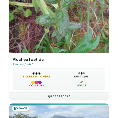
Pluchea foetida
Pluchea foetida
☀️
☀️
☀️
❄️
❄️
❄️
SOLEIL / MI-OMBRE
RUSTIQUE
📏
COULEURS
VIVACE
🍃
ASTERACEAE
🪴
VIVACE