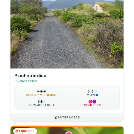
Pluchea indica
Pluchea indica
☀️
☀️
☀️
💧
💧
💧
SOLEIL / MI-OMBRE
MOYEN
❄️
❄️
❄️
SEMI-RUSTIQUE
COULEURS
🍃
ASTERACEAE
🌻
ANNUELLE