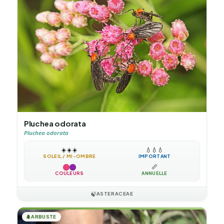
Pluchea odorata
Pluchea odorata
☀️
☀️
☀️
💧
💧
💧
SOLEIL / MI-OMBRE
IMPORTANT
📏
COULEURS
ANNUELLE
🍃
ASTERACEAE
🌲
ARBUSTE