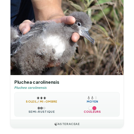
Pluchea carolinensis
Pluchea carolinensis
☀️
☀️
☀️
💧
💧
💧
SOLEIL / MI-OMBRE
MOYEN
❄️
❄️
❄️
SEMI-RUSTIQUE
COULEURS
🍃
ASTERACEAE