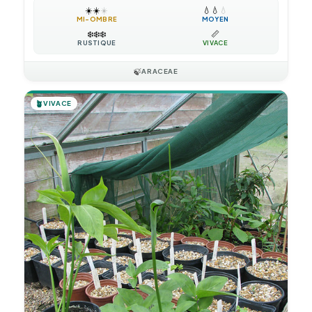
☀️
☀️
☀️
💧
💧
💧
MI-OMBRE
MOYEN
❄️
❄️
❄️
📏
RUSTIQUE
VIVACE
🍃
ARACEAE
🪴
VIVACE