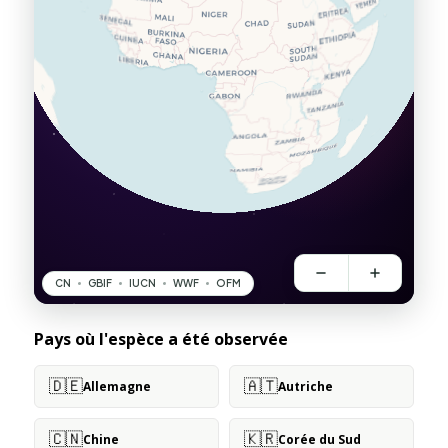
Pays où l'espèce a été observée
🇩🇪
🇦🇹
Allemagne
Autriche
🇨🇳
🇰🇷
Chine
Corée du Sud