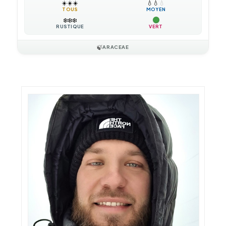
☀️
☀️
☀️
💧
💧
💧
TOUS
MOYEN
❄️
❄️
❄️
RUSTIQUE
VERT
🍃
ARACEAE