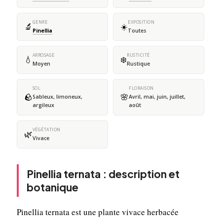
GENRE
EXPOSITION
🔬
☀️
Pinellia
Toutes
ARROSAGE
RUSTICITÉ
💧
❄️
Moyen
Rustique
SOL
FLORAISON
🪨
🌸
Sableux, limoneux,
Avril, mai, juin, juillet,
argileux
août
VÉGÉTATION
🌿
Vivace
Pinellia ternata : description et
botanique
Pinellia ternata est une plante vivace herbacée