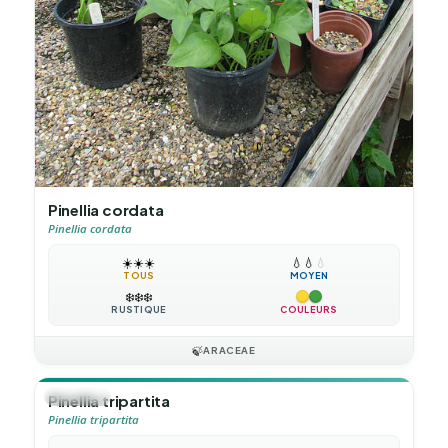
Pinellia cordata
Pinellia cordata
☀️
☀️
☀️
💧
💧
💧
TOUS
MOYEN
❄️
❄️
❄️
RUSTIQUE
COULEURS
🍃
ARACEAE
🪴
VIVACE
Pinellia tripartita
Pinellia tripartita