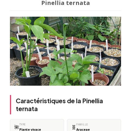
Pinellia ternata
Caractéristiques de la Pinellia
ternata
TYPE
FAMILLE
🌺
🧬
Plante vivace
Araceae