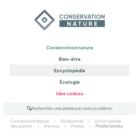
Conservation nature
Bien-être
Encyclopédie
Écologie
Idée cadeau
🔍
Rechercher une plante par nom ou critères
Conservation Nature
>
Biodiversité
>
Encyclopédie
des plantes
>
Araceae
>
Pinellia
>
Pinellia ternata