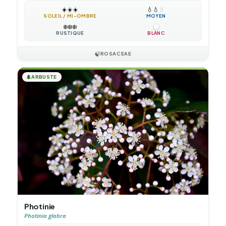
☀️
☀️
☀️
💧
💧
💧
SOLEIL / MI-OMBRE
MOYEN
❄️
❄️
❄️
RUSTIQUE
BLANC
🍃
ROSACEAE
🌲
ARBUSTE
Photinie
Photinia glabra