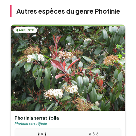
Autres espèces du genre Photinie
🌲
ARBUSTE
Photinia serratifolia
Photinia serratifolia
☀️
☀️
☀️
💧
💧
💧