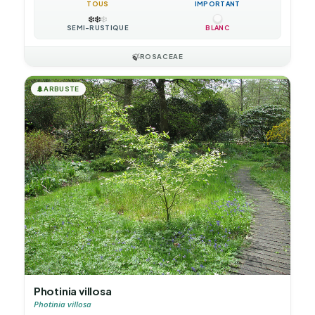
TOUS
IMPORTANT
❄️
❄️
❄️
SEMI-RUSTIQUE
BLANC
🍃
ROSACEAE
🌲
ARBUSTE
Photinia villosa
Photinia villosa