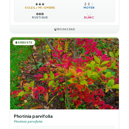
☀️
☀️
☀️
💧
💧
💧
SOLEIL / MI-OMBRE
MOYEN
❄️
❄️
❄️
RUSTIQUE
BLANC
🍃
ROSACEAE
🌲
ARBUSTE
Photinia parvifolia
Photinia parvifolia