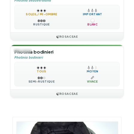
Photinia beauverdiana
☀️
☀️
☀️
💧
💧
💧
SOLEIL / MI-OMBRE
IMPORTANT
❄️
❄️
❄️
RUSTIQUE
BLANC
🍃
ROSACEAE
🌳
ARBRE
Photinia bodinieri
Photinia bodinieri
☀️
☀️
☀️
💧
💧
💧
TOUS
MOYEN
❄️
❄️
❄️
📏
SEMI-RUSTIQUE
VIVACE
🍃
ROSACEAE