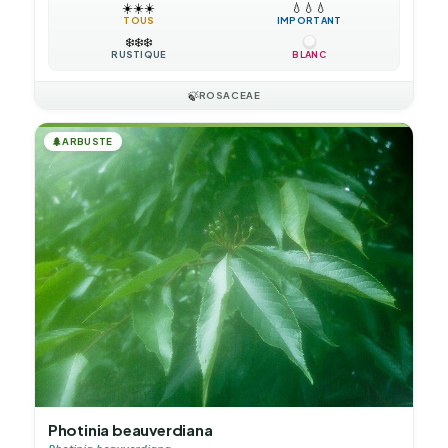
☀️
☀️
☀️
💧
💧
💧
TOUS
IMPORTANT
❄️
❄️
❄️
RUSTIQUE
BLANC
🍃
ROSACEAE
🌲
ARBUSTE
Photinia beauverdiana