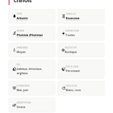
chinois
TYPE
FAMILLE
🌲
🧬
Arbuste
Rosaceae
GENRE
EXPOSITION
🔬
☀️
Photinie (Photinia)
Toutes
ARROSAGE
RUSTICITÉ
💧
❄️
Moyen
Rustique
SOL
FEUILLAGE
🪨
🍃
Sableux, limoneux,
Persistant
argileux
FLORAISON
COULEUR
🌸
🎨
Mai, juin
Blanc, rose
VÉGÉTATION
🌿
Vivace