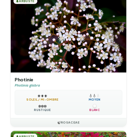
🌲
ARBUSTE
Photinie
Photinia glabra
☀️
☀️
☀️
💧
💧
💧
SOLEIL / MI-OMBRE
MOYEN
❄️
❄️
❄️
RUSTIQUE
BLANC
🍃
ROSACEAE
🌲
ARBUSTE