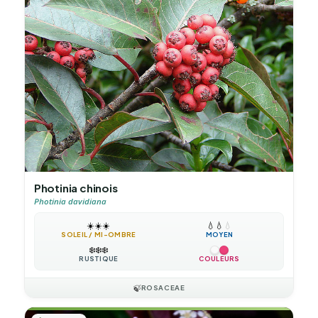
Photinia chinois
Photinia davidiana
☀️
☀️
☀️
💧
💧
💧
SOLEIL / MI-OMBRE
MOYEN
❄️
❄️
❄️
RUSTIQUE
COULEURS
🍃
ROSACEAE