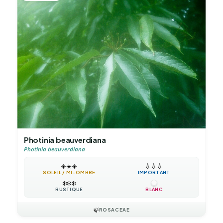
Photinia beauverdiana
Photinia beauverdiana
☀️
☀️
☀️
💧
💧
💧
SOLEIL / MI-OMBRE
IMPORTANT
❄️
❄️
❄️
RUSTIQUE
BLANC
🍃
ROSACEAE