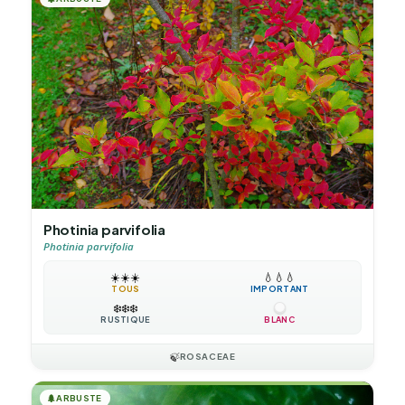
Photinia parvifolia
Photinia parvifolia
☀️
☀️
☀️
💧
💧
💧
TOUS
IMPORTANT
❄️
❄️
❄️
RUSTIQUE
BLANC
🍃
ROSACEAE
🌲
ARBUSTE