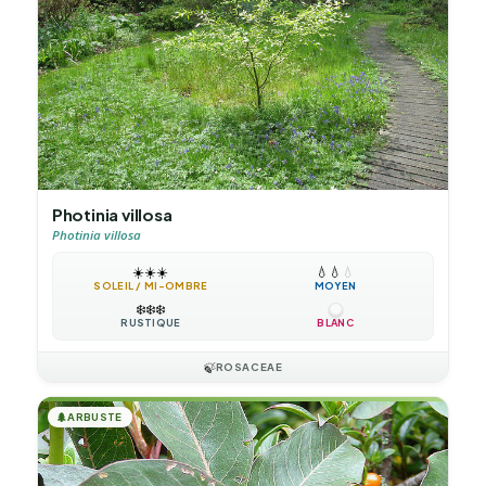
Photinia villosa
Photinia villosa
☀️
☀️
☀️
💧
💧
💧
SOLEIL / MI-OMBRE
MOYEN
❄️
❄️
❄️
RUSTIQUE
BLANC
🍃
ROSACEAE
🌲
ARBUSTE