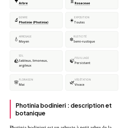
🌳
🧬
Arbre
Rosaceae
GENRE
EXPOSITION
🔬
☀️
Photinie (Photinia)
Toutes
ARROSAGE
RUSTICITÉ
💧
❄️
Moyen
Semi-rustique
SOL
FEUILLAGE
🪨
🍃
Sableux, limoneux,
Persistant
argileux
FLORAISON
VÉGÉTATION
🌸
🌿
Mai
Vivace
Photinia bodinieri : description et
botanique
Photinia bodinieri est un arbuste à petit arbre de la