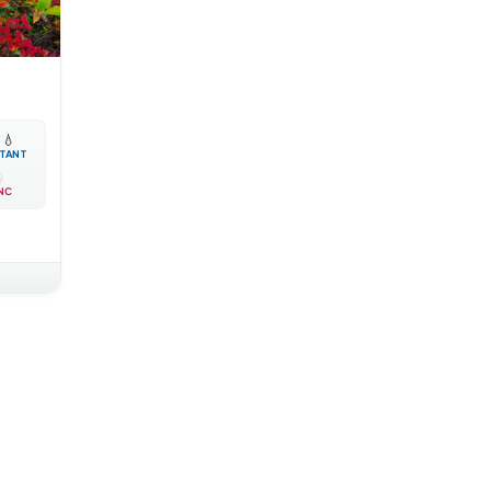

💧
TANT
NC