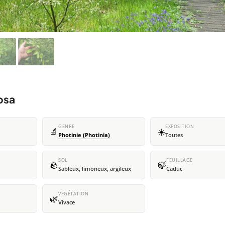
losa
GENRE
EXPOSITION
🔬
☀️
Photinie (Photinia)
Toutes
SOL
FEUILLAGE
🪨
🍃
Sableux, limoneux, argileux
Caduc
VÉGÉTATION
🌿
Vivace