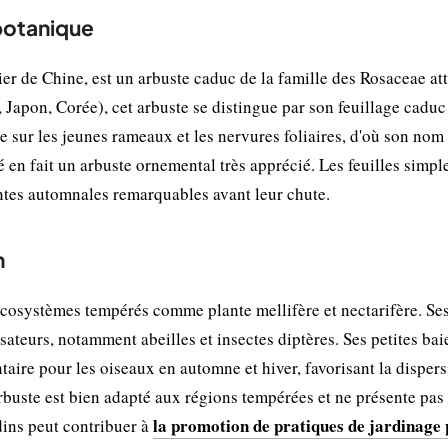
 botanique
rier de Chine, est un arbuste caduc de la famille des Rosaceae at
, Japon, Corée), cet arbuste se distingue par son feuillage caduc
ue sur les jeunes rameaux et les nervures foliaires, d'où son nom
é en fait un arbuste ornemental très apprécié. Les feuilles simpl
ntes automnales remarquables avant leur chute.
n
écosystèmes tempérés comme plante mellifère et nectarifère. Ses
sateurs, notamment abeilles et insectes diptères. Ses petites bai
aire pour les oiseaux en automne et hiver, favorisant la disper
 arbuste est bien adapté aux régions tempérées et ne présente pas
la promotion de pratiques de jardinage 
dins peut contribuer à