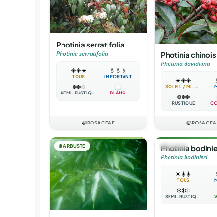
Photinia serratifolia
Photinia serratifolia
Photinia chinois
Photinia davidiana
☀️
☀️
☀️
💧
💧
💧
TOUS
IMPORTANT
☀️
☀️
☀️

❄️
❄️
❄️
SOLEIL / MI-OMBRE
SEMI-RUSTIQUE
BLANC
❄️
❄️
❄️
RUSTIQUE
CO
🍃
ROSACEAE
🍃
ROSACEA
🌲
ARBUSTE
🌳
ARBRE
Photinia bodinie
Photinia bodinieri
☀️
☀️
☀️

TOUS
❄️
❄️
❄️
SEMI-RUSTIQUE
V