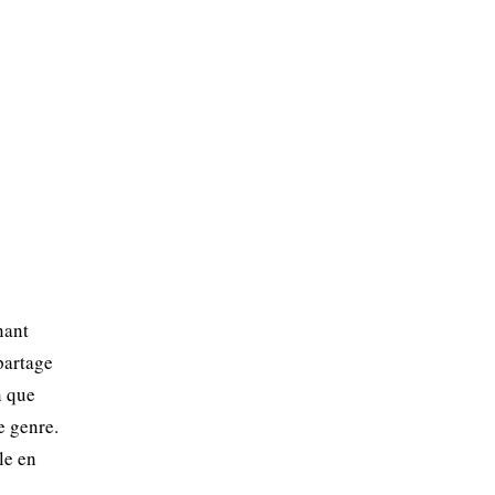
nant
partage
n que
e genre.
le en