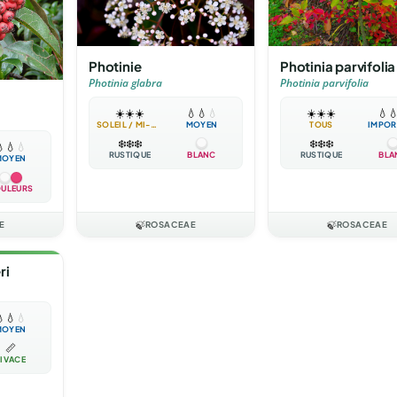
Photinie
Photinia parvifolia
Photinia glabra
Photinia parvifolia
☀️
☀️
☀️
💧
💧
💧
☀️
☀️
☀️
💧

SOLEIL / MI-OMBRE
MOYEN
TOUS
IMPOR
❄️
❄️
❄️
❄️
❄️
❄️

💧
💧
RUSTIQUE
BLANC
RUSTIQUE
BLA
MOYEN
ULEURS
E
🍃
ROSACEAE
🍃
ROSACEAE
ri

💧
💧
MOYEN
📏
IVACE