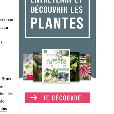
teignant
 d'un
es,
 fleurs
es
sion des
 de
plus