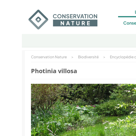
Conse
Conservation Nature
>
Biodiversité
>
Encyclopédie d
Photinia villosa