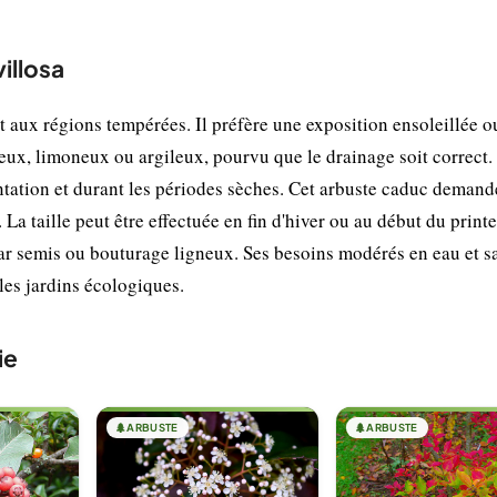
villosa
t aux régions tempérées. Il préfère une exposition ensoleillée o
leux, limoneux ou argileux, pourvu que le drainage soit correct.
antation et durant les périodes sèches. Cet arbuste caduc deman
l. La taille peut être effectuée en fin d'hiver ou au début du prin
par semis ou bouturage ligneux. Ses besoins modérés en eau et s
 les jardins écologiques.
ie
🌲
ARBUSTE
🌲
ARBUSTE