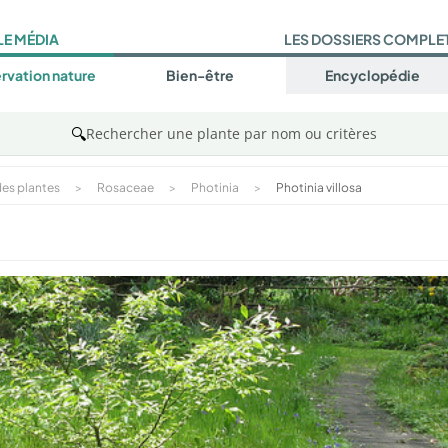
LE MÉDIA
LES DOSSIERS COMPLE
rvation nature
Bien-être
Encyclopédie
🔍
Rechercher une plante par nom ou critères
es plantes
>
Rosaceae
>
Photinia
>
Photinia villosa