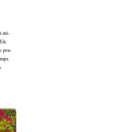
u mi-
 Un
de peu
temps
a