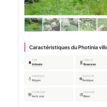
Caractéristiques du Photinia vil
TYPE
FAMILLE
🌲
🧬
Arbuste
Rosaceae
ARROSAGE
RUSTICITÉ
💧
❄️
Moyen
Rustique
FLORAISON
COULEUR
🌸
🎨
Avril, mai
Blanc