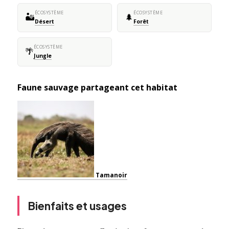
ÉCOSYSTÈME
ÉCOSYSTÈME
🏜️
🌲
Désert
Forêt
ÉCOSYSTÈME
🌴
Jungle
Faune sauvage partageant cet habitat
Tamanoir
Bienfaits et usages