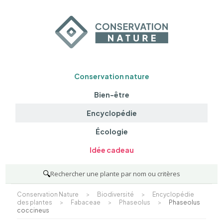
Conservation nature
Bien-être
Encyclopédie
Écologie
Idée cadeau
🔍
Rechercher une plante par nom ou critères
Conservation Nature
>
Biodiversité
>
Encyclopédie
des plantes
>
Fabaceae
>
Phaseolus
>
Phaseolus
coccineus