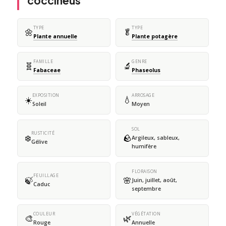
coccineus
TYPE
TYPE
🌼
🥬
Plante annuelle
Plante potagère
FAMILLE
GENRE
🧬
🔬
Fabaceae
Phaseolus
EXPOSITION
ARROSAGE
☀️
💧
Soleil
Moyen
SOL
RUSTICITÉ
❄️
🪨
Argileux, sableux,
Gélive
humifère
FLORAISON
FEUILLAGE
🍃
🌸
Juin, juillet, août,
Caduc
septembre
COULEUR
VÉGÉTATION
🎨
🌿
Rouge
Annuelle