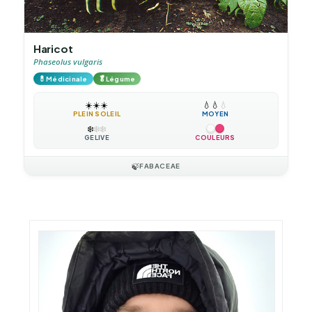
Haricot
Phaseolus vulgaris
💊
🥬
Médicinale
Légume
☀️
☀️
☀️
💧
💧
💧
PLEIN SOLEIL
MOYEN
❄️
❄️
❄️
GÉLIVE
COULEURS
🍃
FABACEAE