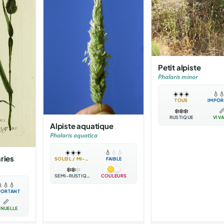
Petit alpiste
Phalaris minor
☀️
☀️
☀️
💧

TOUS
IMPOR
❄️
❄️
❄️

RUSTIQUE
VIV
Alpiste aquatique
Phalaris aquatica
☀️
☀️
☀️
💧
💧
💧
ries
SOLEIL / MI-OMBRE
FAIBLE
❄️
❄️
❄️
SEMI-RUSTIQUE
COULEURS

💧
💧
PORTANT
📏
NUELLE