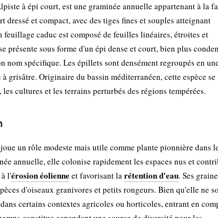
iste à épi court, est une graminée annuelle appartenant à la fa
t dressé et compact, avec des tiges fines et souples atteignant
feuillage caduc est composé de feuilles linéaires, étroites et
 se présente sous forme d'un épi dense et court, bien plus conde
son nom spécifique. Les épillets sont densément regroupés en un
à grisâtre. Originaire du bassin méditerranéen, cette espèce se
 les cultures et les terrains perturbés des régions tempérées.
n
 joue un rôle modeste mais utile comme plante pionnière dans l
ée annuelle, elle colonise rapidement les espaces nus et contri
érosion éolienne
rétention d'eau
à l'
et favorisant la
. Ses grain
pèces d'oiseaux granivores et petits rongeurs. Bien qu'elle ne so
dans certains contextes agricoles ou horticoles, entrant en com
champs constitue cependant une source de diversité pour les