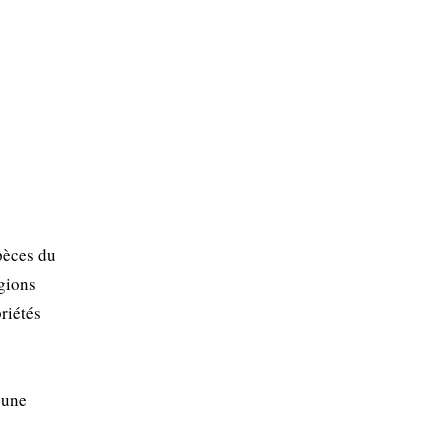
pèces du
égions
riétés
 une