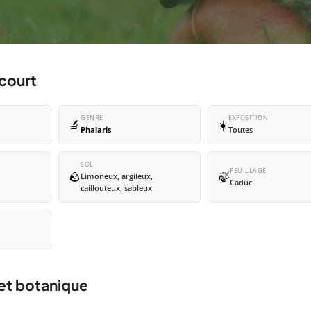
 court
GENRE
EXPOSITION
🔬
☀️
Phalaris
Toutes
SOL
FEUILLAGE
🪨
🍃
Limoneux, argileux,
Caduc
caillouteux, sableux
 et botanique