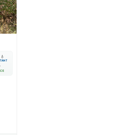

💧
TANT

ACE