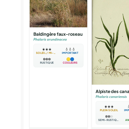
Baldingère faux-roseau
Phalaris arundinacea
☀️
☀️
☀️
💧
💧
💧
SOLEIL / MI-OMBRE
IMPORTANT
❄️
❄️
❄️
RUSTIQUE
COULEURS
Alpiste des cana
Phalaris canariensis
☀️
☀️
☀️

PLEIN SOLEIL
IM
❄️
❄️
❄️
SEMI-RUSTIQUE
AN