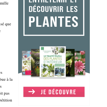
mille
nsé que
e
es
bue à la
es
it pas
pétition