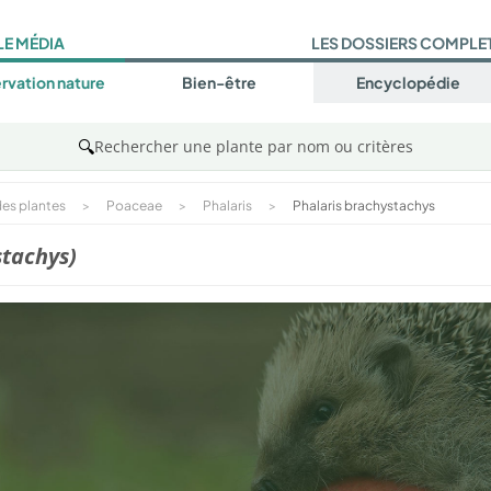
LE MÉDIA
LES DOSSIERS COMPLE
rvation nature
Bien-être
Encyclopédie
🔍
Rechercher une plante par nom ou critères
es plantes
>
Poaceae
>
Phalaris
>
Phalaris brachystachys
stachys)