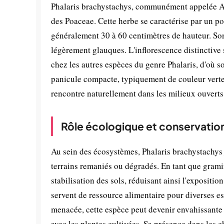
Phalaris brachystachys, communément appelée Alp
des Poaceae. Cette herbe se caractérise par un por
généralement 30 à 60 centimètres de hauteur. Son 
légèrement glauques. L'inflorescence distinctive
chez les autres espèces du genre Phalaris, d'où 
panicule compacte, typiquement de couleur verte 
rencontre naturellement dans les milieux ouverts,
Rôle écologique et conservatio
Au sein des écosystèmes, Phalaris brachystachys
terrains remaniés ou dégradés. En tant que gramin
stabilisation des sols, réduisant ainsi l'exposition 
servent de ressource alimentaire pour diverses es
menacée, cette espèce peut devenir envahissante 
avec les plantes cultivées. Sa présence dans les 