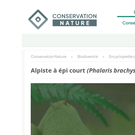
Conse
Conservation Nature
>
Biodiversité
>
Encyclopédie d
Alpiste à épi court
(Phalaris brachy