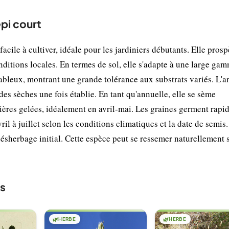
épi court
facile à cultiver, idéale pour les jardiniers débutants. Elle pros
nditions locales. En termes de sol, elle s'adapte à une large ga
sableux, montrant une grande tolérance aux substrats variés. L'a
odes sèches une fois établie. En tant qu'annuelle, elle se sème
ières gelées, idéalement en avril-mai. Les graines germent rap
vril à juillet selon les conditions climatiques et la date de semi
désherbage initial. Cette espèce peut se ressemer naturellement s
is
🌿
HERBE
🌿
HERBE