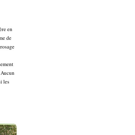
père en
mme de
rrosage
idement
s. Aucun
i les