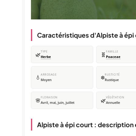
Caractéristiques d'Alpiste à épi
TYPE
FAMILLE
🌿
🧬
Herbe
Poaceae
ARROSAGE
RUSTICITÉ
💧
❄️
Moyen
Rustique
FLORAISON
VÉGÉTATION
🌸
🌿
Avril, mai, juin, juillet
Annuelle
Alpiste à épi court : description