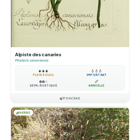
Alpiste des canaries
Phalaris canariensis
☀️
☀️
☀️
💧
💧
💧
PLEIN SOLEIL
IMPORTANT
❄️
❄️
❄️
📏
SEMI-RUSTIQUE
ANNUELLE
🍃
POACEAE
🌿
HERBE