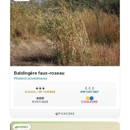
Baldingère faux-roseau
Phalaris arundinacea
☀️
☀️
☀️
💧
💧
💧
SOLEIL / MI-OMBRE
IMPORTANT
❄️
❄️
❄️
RUSTIQUE
COULEURS
🍃
POACEAE
🌿
HERBE