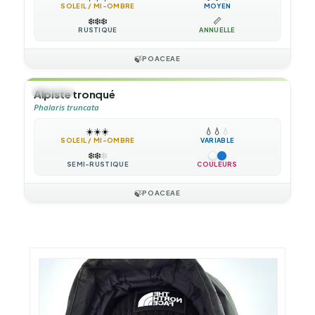
SOLEIL / MI-OMBRE
MOYEN
❄️
❄️
❄️
📏
RUSTIQUE
ANNUELLE
🍃
POACEAE
🌿
HERBE
Alpiste tronqué
Phalaris truncata
☀️
☀️
☀️
💧
💧
💧
SOLEIL / MI-OMBRE
VARIABLE
❄️
❄️
❄️
SEMI-RUSTIQUE
COULEURS
🍃
POACEAE