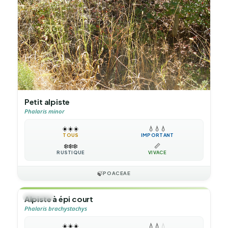
Petit alpiste
Phalaris minor
☀️
☀️
☀️
💧
💧
💧
TOUS
IMPORTANT
❄️
❄️
❄️
📏
RUSTIQUE
VIVACE
🍃
POACEAE
🌿
HERBE
Alpiste à épi court
Phalaris brachystachys
☀️
☀️
☀️
💧
💧
💧