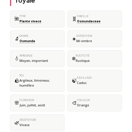
royale
TYPE
FAMILLE
🌺
🧬
Plante vivace
Osmundaceae
GENRE
EXPOSITION
🔬
☀️
Osmunda
Mi-ombre
ARROSAGE
RUSTICITÉ
💧
❄️
Moyen, important
Rustique
SOL
FEUILLAGE
🪨
🍃
Argileux, limoneux,
Caduc
humifère
FLORAISON
COULEUR
🌸
🎨
Juin, juillet, août
Orange
VÉGÉTATION
🌿
Vivace