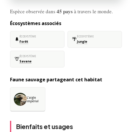
45 pays
Espèce observée dans
à travers le monde.
Écosystèmes associés
ÉCOSYSTÈME
ÉCOSYSTÈME
🌲
🌴
Forêt
Jungle
ÉCOSYSTÈME
🦒
Savane
Faune sauvage partageant cet habitat
L’aigle
impérial
Bienfaits et usages