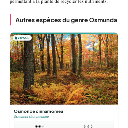
permettant à la plante de recycler les nutriments.
Autres espèces du genre Osmunda
🪴
VIVACE
Osmonde cinnamomea
Osmunda cinnamomea
☀️
☀️
☀️
💧
💧
💧