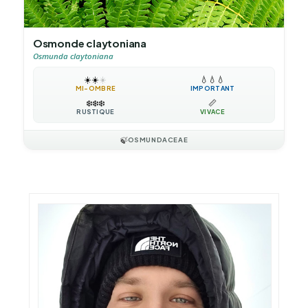
Osmonde claytoniana
Osmunda claytoniana
☀️
☀️
☀️
💧
💧
💧
MI-OMBRE
IMPORTANT
❄️
❄️
❄️
📏
RUSTIQUE
VIVACE
🍃
OSMUNDACEAE