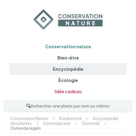
Conservation nature
Bien-être
Encyclopédie
Écologie
Idée cadeau
🔍
Rechercher une plante par nom ou critères
Conservation Nature
>
Biodiversité
>
Encyclopédie
des plantes
>
Osmundaceae
>
Osmunda
>
Osmunda regalis