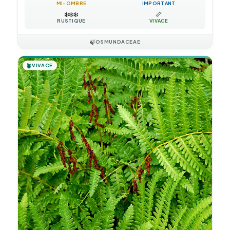
MI-OMBRE
IMPORTANT
❄️
❄️
❄️
📏
RUSTIQUE
VIVACE
🍃
OSMUNDACEAE
🪴
VIVACE