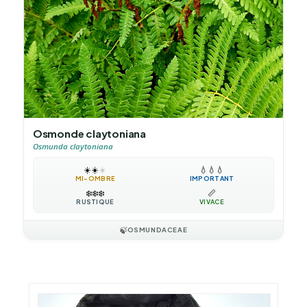
Osmonde claytoniana
Osmunda claytoniana
☀️
☀️
☀️
💧
💧
💧
MI-OMBRE
IMPORTANT
❄️
❄️
❄️
📏
RUSTIQUE
VIVACE
🍃
OSMUNDACEAE