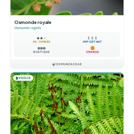
Osmonde royale
Osmunda regalis
☀️
☀️
☀️
💧
💧
💧
MI-OMBRE
IMPORTANT
❄️
❄️
❄️
RUSTIQUE
ORANGE
🍃
OSMUNDACEAE
🪴
VIVACE