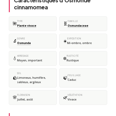
Caractéristiques d'Osmonde
cinnamomea
TYPE
FAMILLE
🌺
🧬
Plante vivace
Osmundaceae
GENRE
EXPOSITION
🔬
☀️
Osmunda
Mi-ombre, ombre
ARROSAGE
RUSTICITÉ
💧
❄️
Moyen, important
Rustique
SOL
FEUILLAGE
🪨
🍃
Limoneux, humifère,
Caduc
sableux, argileux
FLORAISON
VÉGÉTATION
🌸
🌿
Juillet, août
Vivace