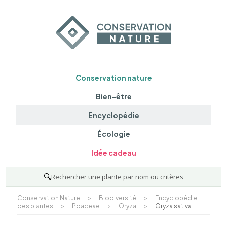
Conservation nature
Bien-être
Encyclopédie
Écologie
Idée cadeau
🔍
Rechercher une plante par nom ou critères
Conservation Nature
>
Biodiversité
>
Encyclopédie
des plantes
>
Poaceae
>
Oryza
>
Oryza sativa