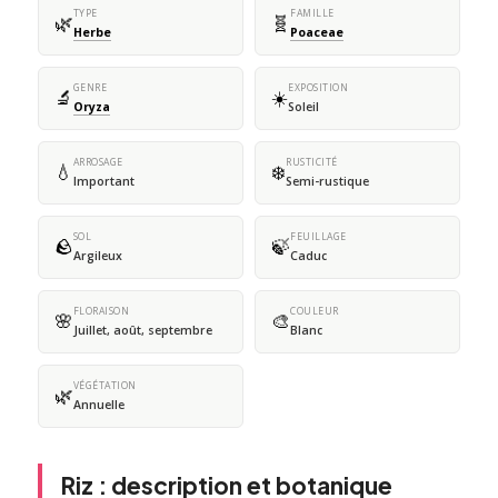
TYPE
FAMILLE
🌿
🧬
Herbe
Poaceae
GENRE
EXPOSITION
🔬
☀️
Oryza
Soleil
ARROSAGE
RUSTICITÉ
💧
❄️
Important
Semi-rustique
SOL
FEUILLAGE
🪨
🍃
Argileux
Caduc
FLORAISON
COULEUR
🌸
🎨
Juillet, août, septembre
Blanc
VÉGÉTATION
🌿
Annuelle
Riz : description et botanique