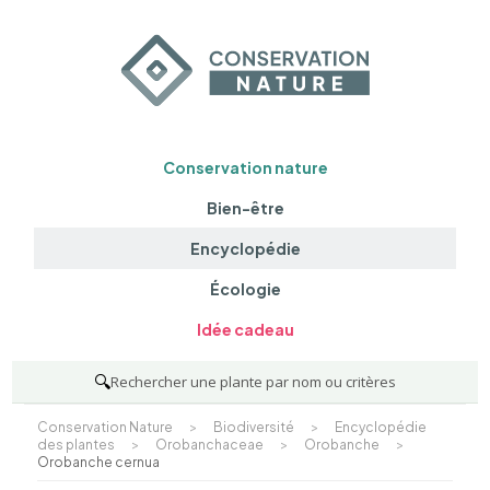
Conservation nature
Bien-être
Encyclopédie
Écologie
Idée cadeau
🔍
Rechercher une plante par nom ou critères
Conservation Nature
>
Biodiversité
>
Encyclopédie
des plantes
>
Orobanchaceae
>
Orobanche
>
Orobanche cernua