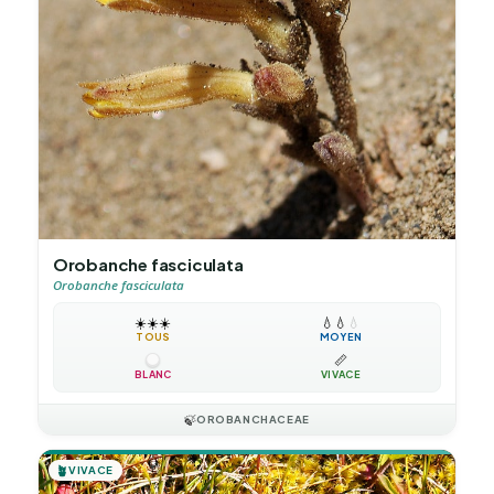
Orobanche fasciculata
Orobanche fasciculata
☀️
☀️
☀️
💧
💧
💧
TOUS
MOYEN
📏
BLANC
VIVACE
🍃
OROBANCHACEAE
🪴
VIVACE