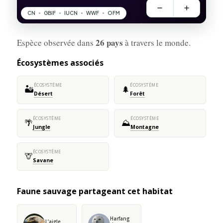
26 pays
Espèce observée dans
à travers le monde.
Écosystèmes associés
ÉCOSYSTÈME
ÉCOSYSTÈME
🏜️
🌲
Désert
Forêt
ÉCOSYSTÈME
ÉCOSYSTÈME
🌴
⛰️
Jungle
Montagne
ÉCOSYSTÈME
🦒
Savane
Faune sauvage partageant cet habitat
Harfang
L’aigle