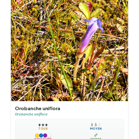
Orobanche uniflora
Orobanche uniflora
☀️
☀️
☀️
💧
💧
💧
TOUS
MOYEN
📏