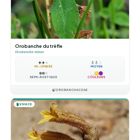
Orobanche du trèfle
Orobanche minor
☀️
☀️
☀️
💧
💧
💧
MI-OMBRE
MOYEN
❄️
❄️
❄️
SEMI-RUSTIQUE
COULEURS
🍃
OROBANCHACEAE
🪴
VIVACE