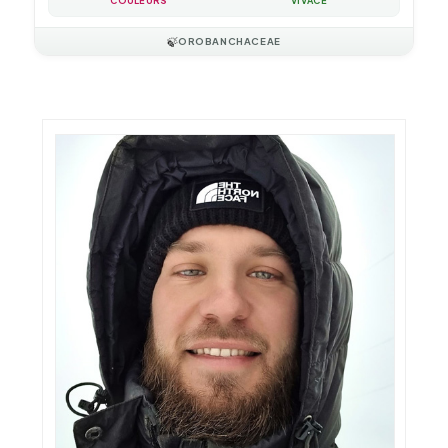
COULEURS
VIVACE
🍃
OROBANCHACEAE