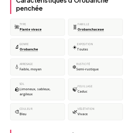
Caractéristiques d'Orobanche
penchée
TYPE
FAMILLE
🌺
🧬
Plante vivace
Orobanchaceae
GENRE
EXPOSITION
🔬
☀️
Orobanche
Toutes
ARROSAGE
RUSTICITÉ
💧
❄️
Faible, moyen
Semi-rustique
SOL
FEUILLAGE
🪨
🍃
Limoneux, sableux,
Caduc
argileux
COULEUR
VÉGÉTATION
🎨
🌿
Bleu
Vivace