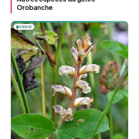
Orobanche
🪴
VIVACE