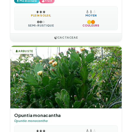
💊
🍎
Médicinale
Fruit
☀️
☀️
☀️
💧
💧
💧
PLEIN SOLEIL
MOYEN
❄️
❄️
❄️
SEMI-RUSTIQUE
COULEURS
🍃
CACTACEAE
🌲
ARBUSTE
Opuntia monacantha
Opuntia monacantha
☀️
☀️
☀️
💧
💧
💧