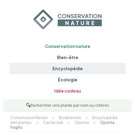
Conservation nature
Bien-être
Encyclopédie
Écologie
Idée cadeau
🔍
Rechercher une plante par nom ou critères
Conservation Nature
>
Biodiversité
>
Encyclopédie
des plantes
>
Cactaceae
>
Opuntia
>
Opuntia
fragilis