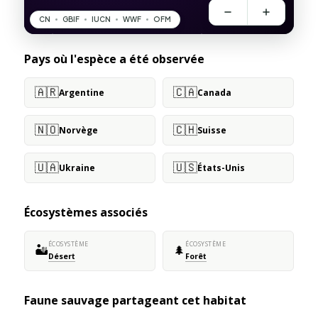
Pays où l'espèce a été observée
🇦🇷
🇨🇦
Argentine
Canada
🇳🇴
🇨🇭
Norvège
Suisse
🇺🇦
🇺🇸
Ukraine
États-Unis
Écosystèmes associés
ÉCOSYSTÈME
ÉCOSYSTÈME
🏜️
🌲
Désert
Forêt
Faune sauvage partageant cet habitat