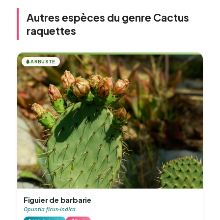
Autres espèces du genre Cactus
raquettes
🌲
ARBUSTE
Figuier de barbarie
Opuntia ficus-indica