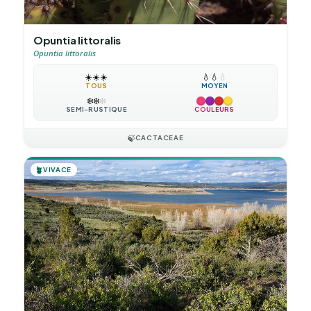
Opuntia littoralis
Opuntia littoralis
☀️
☀️
☀️
💧
💧
💧
TOUS
MOYEN
❄️
❄️
❄️
SEMI-RUSTIQUE
COULEURS
🍃
CACTACEAE
🪴
VIVACE