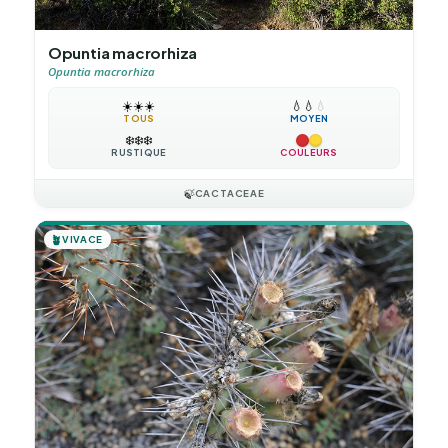
Opuntia macrorhiza
Opuntia macrorhiza
☀️
☀️
☀️
💧
💧
💧
TOUS
MOYEN
❄️
❄️
❄️
RUSTIQUE
COULEURS
🍃
CACTACEAE
🪴
VIVACE