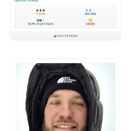
Opuntia howeyi
☀️
☀️
☀️
💧
💧
💧
TOUS
MOYEN
❄️
❄️
❄️
SEMI-RUSTIQUE
JAUNE
🍃
CACTACEAE