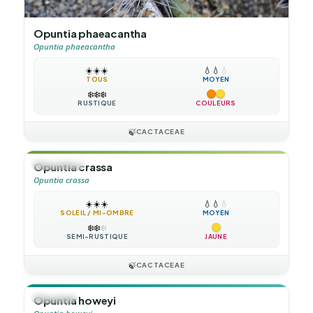
Opuntia phaeacantha
Opuntia phaeacantha
☀️
☀️
☀️
💧
💧
💧
TOUS
MOYEN
❄️
❄️
❄️
RUSTIQUE
COULEURS
🍃
CACTACEAE
🌲
ARBUSTE
Opuntia crassa
Opuntia crassa
☀️
☀️
☀️
💧
💧
💧
SOLEIL / MI-OMBRE
MOYEN
❄️
❄️
❄️
SEMI-RUSTIQUE
JAUNE
🍃
CACTACEAE
🪴
VIVACE
Opuntia howeyi