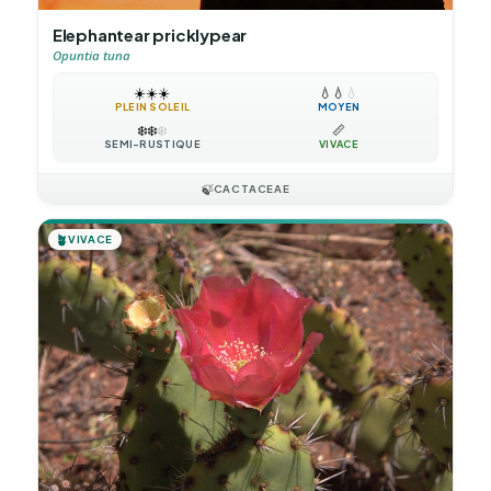
Elephantear pricklypear
Opuntia tuna
☀️
☀️
☀️
💧
💧
💧
PLEIN SOLEIL
MOYEN
❄️
❄️
❄️
📏
SEMI-RUSTIQUE
VIVACE
🍃
CACTACEAE
🪴
VIVACE