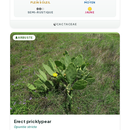
PLEIN SOLEIL
MOYEN
❄️
❄️
❄️
SEMI-RUSTIQUE
JAUNE
🍃
CACTACEAE
🌲
ARBUSTE
Erect pricklypear
Opuntia stricta