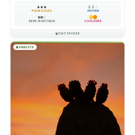
☀️
☀️
☀️
💧
💧
💧
PLEIN SOLEIL
MOYEN
❄️
❄️
❄️
SEMI-RUSTIQUE
COULEURS
🍃
CACTACEAE
🌲
ARBUSTE