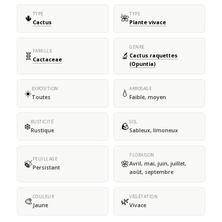
TYPE
TYPE
🌵
🌺
Cactus
Plante vivace
GENRE
FAMILLE
🧬
🔬
Cactus raquettes
Cactaceae
(Opuntia)
EXPOSITION
ARROSAGE
☀️
💧
Toutes
Faible, moyen
RUSTICITÉ
SOL
❄️
🪨
Rustique
Sableux, limoneux
FLORAISON
FEUILLAGE
🍃
🌸
Avril, mai, juin, juillet,
Persistant
août, septembre
COULEUR
VÉGÉTATION
🎨
🌿
Jaune
Vivace