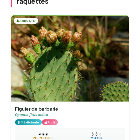
raquettes
🌲
ARBUSTE
Figuier de barbarie
Opuntia ficus-indica
💊
🍎
Médicinale
Fruit
☀️
☀️
☀️
💧
💧
💧
PLEIN SOLEIL
MOYEN