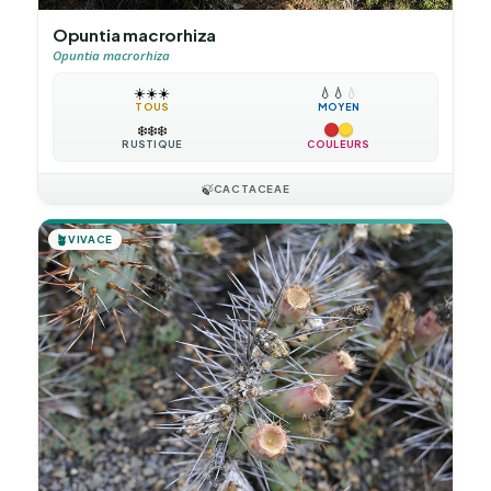
Opuntia macrorhiza
Opuntia macrorhiza
☀️
☀️
☀️
💧
💧
💧
TOUS
MOYEN
❄️
❄️
❄️
RUSTIQUE
COULEURS
🍃
CACTACEAE
🪴
VIVACE