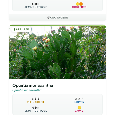
❄️
❄️
❄️
SEMI-RUSTIQUE
COULEURS
🍃
CACTACEAE
🌲
ARBUSTE
Opuntia monacantha
Opuntia monacantha
☀️
☀️
☀️
💧
💧
💧
PLEIN SOLEIL
MOYEN
❄️
❄️
❄️
SEMI-RUSTIQUE
JAUNE