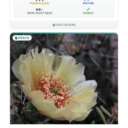
PLEIN SOLEIL
MOYEN
❄️
❄️
❄️
📏
SEMI-RUSTIQUE
VIVACE
🍃
CACTACEAE
🪴
VIVACE