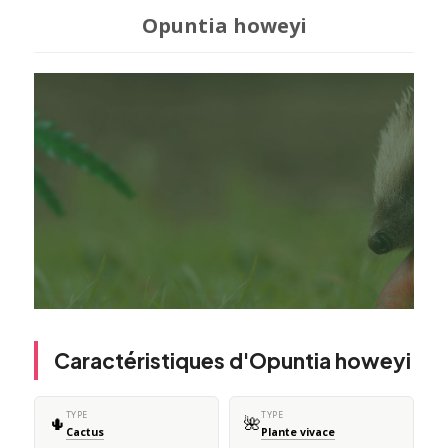
Opuntia howeyi
Caractéristiques d'Opuntia howeyi
TYPE
TYPE
🌵
🌺
Cactus
Plante vivace