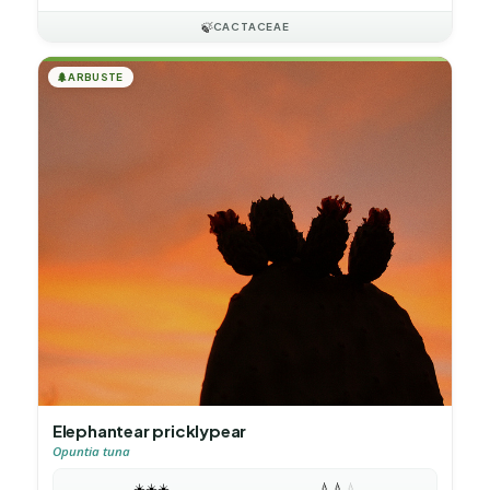
🍃
CACTACEAE
🌲
ARBUSTE
Elephantear pricklypear
Opuntia tuna
☀️
☀️
☀️
💧
💧
💧