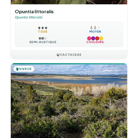
Opuntia littoralis
Opuntia littoralis
☀️
☀️
☀️
💧
💧
💧
TOUS
MOYEN
❄️
❄️
❄️
SEMI-RUSTIQUE
COULEURS
🍃
CACTACEAE
🪴
VIVACE