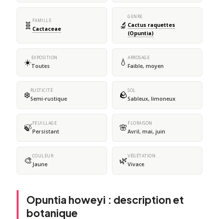
GENRE
FAMILLE
🧬
🔬
Cactus raquettes
Cactaceae
(Opuntia)
EXPOSITION
ARROSAGE
☀️
💧
Toutes
Faible, moyen
RUSTICITÉ
SOL
❄️
🪨
Semi-rustique
Sableux, limoneux
FEUILLAGE
FLORAISON
🍃
🌸
Persistant
Avril, mai, juin
COULEUR
VÉGÉTATION
🎨
🌿
Jaune
Vivace
Opuntia howeyi : description et
botanique