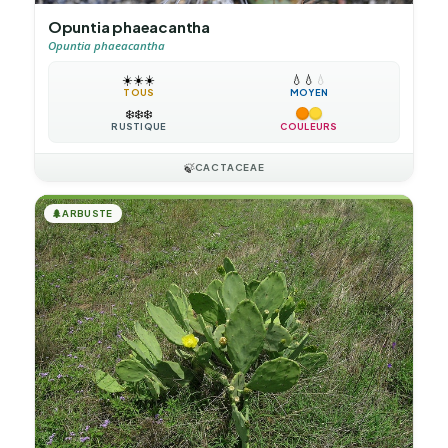
Opuntia phaeacantha
Opuntia phaeacantha
☀️
☀️
☀️
💧
💧
💧
TOUS
MOYEN
❄️
❄️
❄️
RUSTIQUE
COULEURS
🍃
CACTACEAE
🌲
ARBUSTE