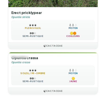
Erect pricklypear
Opuntia stricta
☀️
☀️
☀️
💧
💧
💧
PLEIN SOLEIL
MOYEN
❄️
❄️
❄️
SEMI-RUSTIQUE
COULEURS
🍃
CACTACEAE
🌲
ARBUSTE
Opuntia crassa
Opuntia crassa
☀️
☀️
☀️
💧
💧
💧
SOLEIL / MI-OMBRE
MOYEN
❄️
❄️
❄️
SEMI-RUSTIQUE
JAUNE
🍃
CACTACEAE