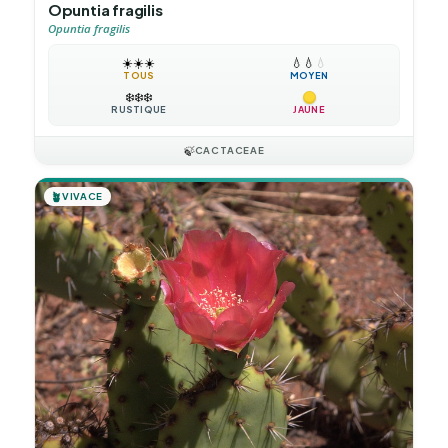
Opuntia fragilis
Opuntia fragilis
☀️
☀️
☀️
💧
💧
💧
TOUS
MOYEN
❄️
❄️
❄️
RUSTIQUE
JAUNE
🍃
CACTACEAE
🪴
VIVACE