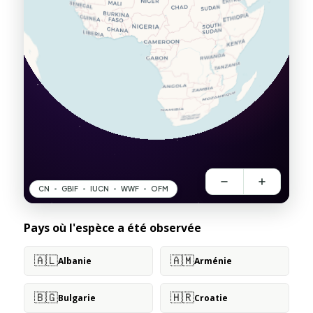
Pays où l'espèce a été observée
🇦🇱
🇦🇲
Albanie
Arménie
🇧🇬
🇭🇷
Bulgarie
Croatie