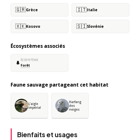
🇬🇷
🇮🇹
Grèce
Italie
🇽🇰
🇸🇮
Kosovo
Slovénie
Écosystèmes associés
ÉCOSYSTÈME
🌲
Forêt
Faune sauvage partageant cet habitat
Harfang
L’aigle
des
impérial
neiges
Bienfaits et usages