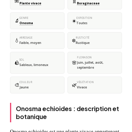
🌺
🧬
Plante vivace
Boraginaceae
GENRE
EXPOSITION
🔬
☀️
Onosma
Toutes
ARROSAGE
RUSTICITÉ
💧
❄️
Faible, moyen
Rustique
FLORAISON
SOL
🪨
🌸
Juin, juillet, août,
Sableux, limoneux
septembre
COULEUR
VÉGÉTATION
🎨
🌿
Jaune
Vivace
Onosma echioides : description et
botanique
Onosma echioides est une plante vivace appartenant