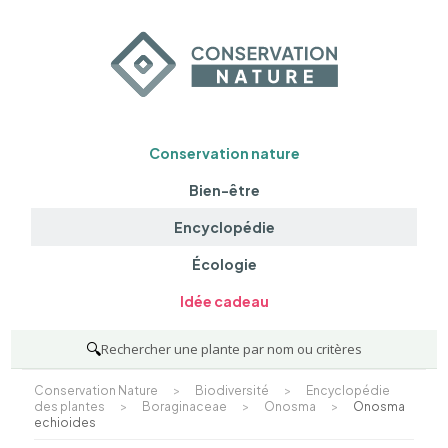
Conservation nature
Bien-être
Encyclopédie
Écologie
Idée cadeau
🔍
Rechercher une plante par nom ou critères
Conservation Nature
>
Biodiversité
>
Encyclopédie
des plantes
>
Boraginaceae
>
Onosma
>
Onosma
echioides