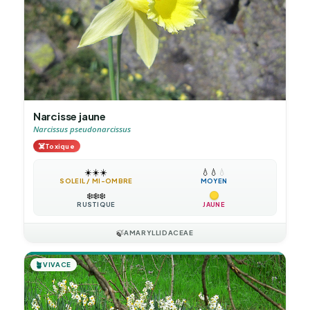
Narcisse jaune
Narcissus pseudonarcissus
☠️
Toxique
☀️
☀️
☀️
💧
💧
💧
SOLEIL / MI-OMBRE
MOYEN
❄️
❄️
❄️
RUSTIQUE
JAUNE
🍃
AMARYLLIDACEAE
🪴
VIVACE