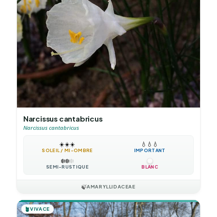
Narcissus cantabricus
Narcissus cantabricus
☀️
☀️
☀️
💧
💧
💧
SOLEIL / MI-OMBRE
IMPORTANT
❄️
❄️
❄️
SEMI-RUSTIQUE
BLANC
🍃
AMARYLLIDACEAE
🪴
VIVACE