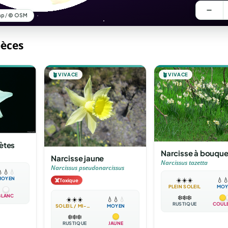
pèces
🪴
VIVACE
🪴
VIVACE
ètes
Narcisse à bouque
Narcisse jaune
Narcissus tazetta
Narcissus pseudonarcissus

💧
💧
MOYEN
☀️
☀️
☀️
💧

☠️
Toxique
PLEIN SOLEIL
MOY
BLANC
❄️
❄️
❄️
☀️
☀️
☀️
💧
💧
💧
RUSTIQUE
COUL
SOLEIL / MI-OMBRE
MOYEN
❄️
❄️
❄️
RUSTIQUE
JAUNE