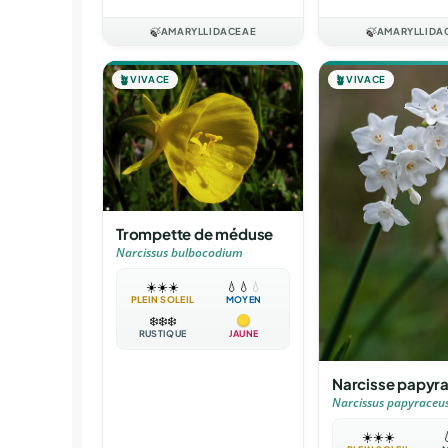
🍃
AMARYLLIDACEAE
🍃
AMARYLLIDA
🪴
VIVACE
🪴
VIVACE
Trompette de méduse
Narcissus bulbocodium
☀️
☀️
☀️
💧
💧
💧
PLEIN SOLEIL
MOYEN
❄️
❄️
❄️
RUSTIQUE
JAUNE
Narcisse papyr
Narcissus papyraceu
☀️
☀️
☀️
