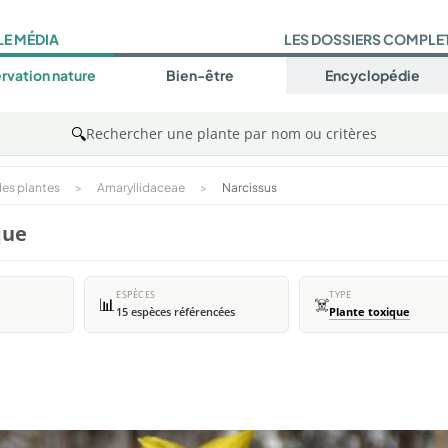
LE MÉDIA
LES DOSSIERS COMPLE
rvation nature
Bien-être
Encyclopédie
🔍
Rechercher une plante par nom ou critères
es plantes
>
Amaryllidaceae
>
Narcissus
que
ESPÈCES
TYPE
📊
☠️
15 espèces référencées
Plante toxique