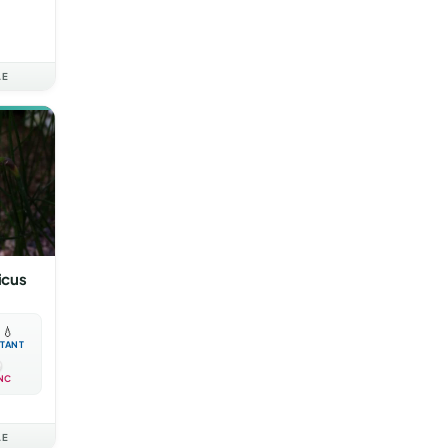
AE
icus

💧
TANT
NC
AE