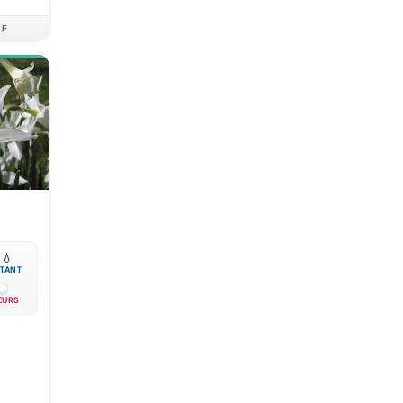
AE

💧
TANT
EURS