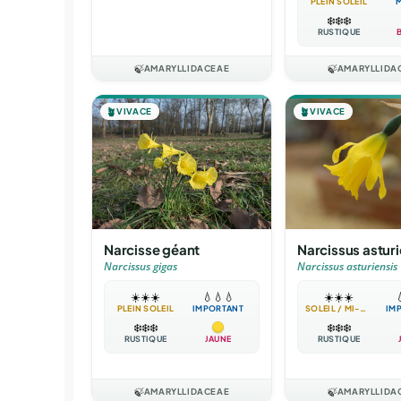
PLEIN SOLEIL
❄️
❄️
❄️
RUSTIQUE
🍃
AMARYLLIDACEAE
🍃
AMARYLLIDA
🪴
VIVACE
🪴
VIVACE
Narcisse géant
Narcissus asturi
Narcissus gigas
Narcissus asturiensis
☀️
☀️
☀️
💧
💧
💧
☀️
☀️
☀️

PLEIN SOLEIL
IMPORTANT
SOLEIL / MI-OMBRE
IM
❄️
❄️
❄️
❄️
❄️
❄️
RUSTIQUE
JAUNE
RUSTIQUE
🍃
AMARYLLIDACEAE
🍃
AMARYLLIDA