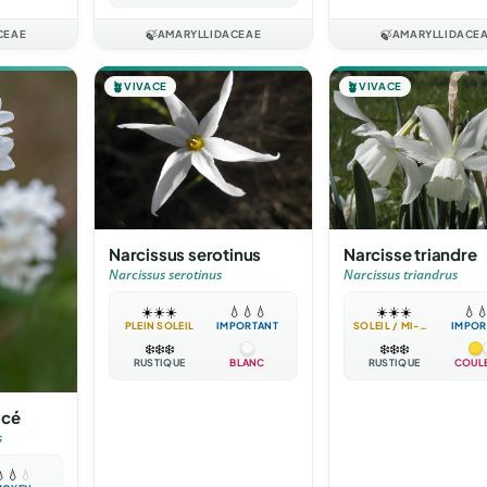
CEAE
🍃
AMARYLLIDACEAE
🍃
AMARYLLIDACE
🪴
VIVACE
🪴
VIVACE
Narcissus serotinus
Narcisse triandre
Narcissus serotinus
Narcissus triandrus
☀️
☀️
☀️
💧
💧
💧
☀️
☀️
☀️
💧

PLEIN SOLEIL
IMPORTANT
SOLEIL / MI-OMBRE
IMPOR
❄️
❄️
❄️
❄️
❄️
❄️
RUSTIQUE
BLANC
RUSTIQUE
COUL
acé
s

💧
💧