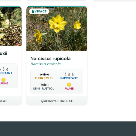
🪴
VIVACE
uxii
Narcissus rupicola
Narcissus rupicola

💧
💧
PORTANT
☀️
☀️
☀️
💧
💧
💧
PLEIN SOLEIL
IMPORTANT
JAUNE
❄️
❄️
❄️
SEMI-RUSTIQUE
JAUNE
CEAE
🍃
AMARYLLIDACEAE