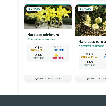
🪴
VIVACE
🪴
VIVACE
Narcisse miniature
Narcissus cyclamineus
Narcissus romie
Narcissus romieuxii
☀️
☀️
☀️
💧
💧
💧
SOLEIL / MI-OMBRE
IMPORTANT
☀️
☀️
☀️

❄️
❄️
❄️
SOLEIL / MI-OMBRE
IM
RUSTIQUE
COULEURS
❄️
❄️
❄️
RUSTIQUE
🍃
AMARYLLIDACEAE
🍃
AMARYLLIDA