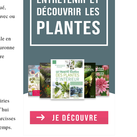
ué,
 avec ou
ale en
ouronne
ire
iries
d’hui
arcisses
temps.