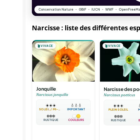
Narcisse : liste des différentes es
🪴
VIVACE
🪴
VIVACE
Jonquille
Narcisse des po
Narcissus jonquilla
Narcissus poeticus
☀️
☀️
☀️
💧
💧
💧
☀️
☀️
☀️

SOLEIL / MI-OMBRE
IMPORTANT
PLEIN SOLEIL
❄️
❄️
❄️
❄️
❄️
❄️
RUSTIQUE
COULEURS
RUSTIQUE