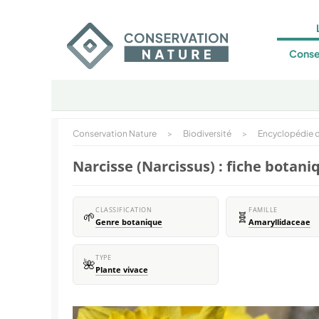
Conse
Conservation Nature
>
Biodiversité
>
Encyclopédie d
Narcisse (Narcissus) : fiche botani
CLASSIFICATION
FAMILLE
🌱
🧬
Genre botanique
Amaryllidaceae
TYPE
🌺
Plante vivace