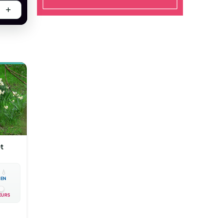
t

💧
EN
EURS