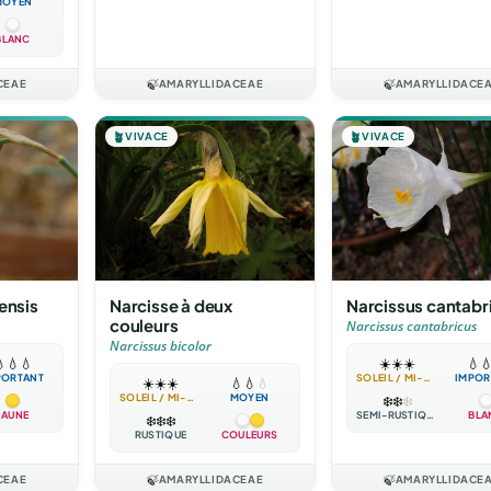
MOYEN
BLANC
CEAE
🍃
AMARYLLIDACEAE
🍃
AMARYLLIDACE
🪴
VIVACE
🪴
VIVACE
ensis
Narcisse à deux
Narcissus cantabr
couleurs
Narcissus cantabricus
Narcissus bicolor

💧
💧
☀️
☀️
☀️
💧

PORTANT
SOLEIL / MI-OMBRE
IMPOR
☀️
☀️
☀️
💧
💧
💧
SOLEIL / MI-OMBRE
MOYEN
❄️
❄️
❄️
JAUNE
SEMI-RUSTIQUE
BLA
❄️
❄️
❄️
RUSTIQUE
COULEURS
CEAE
🍃
AMARYLLIDACEAE
🍃
AMARYLLIDACE