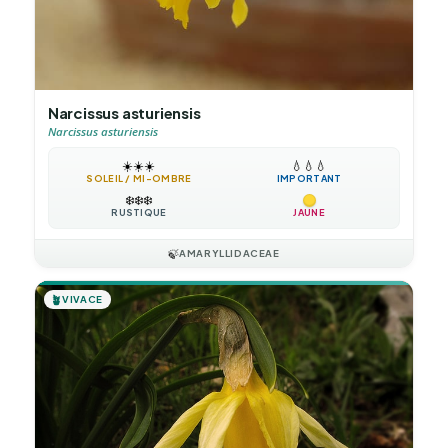
Narcissus asturiensis
Narcissus asturiensis
☀️
☀️
☀️
💧
💧
💧
SOLEIL / MI-OMBRE
IMPORTANT
❄️
❄️
❄️
RUSTIQUE
JAUNE
🍃
AMARYLLIDACEAE
🪴
VIVACE