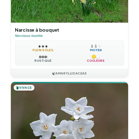
Narcisse à bouquet
Narcissus tazetta
☀️
☀️
☀️
💧
💧
💧
PLEIN SOLEIL
MOYEN
❄️
❄️
❄️
RUSTIQUE
COULEURS
🍃
AMARYLLIDACEAE
🪴
VIVACE