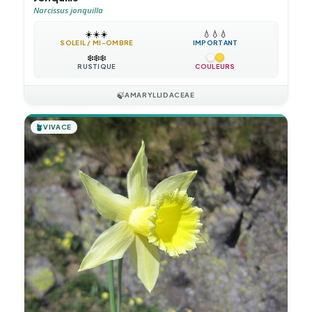
Narcissus jonquilla
☀️
☀️
☀️
💧
💧
💧
SOLEIL / MI-OMBRE
IMPORTANT
❄️
❄️
❄️
RUSTIQUE
COULEURS
🍃
AMARYLLIDACEAE
🪴
VIVACE