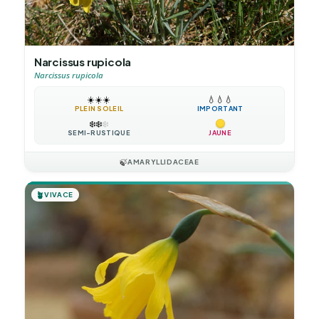
Narcissus rupicola
Narcissus rupicola
☀️
☀️
☀️
💧
💧
💧
PLEIN SOLEIL
IMPORTANT
❄️
❄️
❄️
SEMI-RUSTIQUE
JAUNE
🍃
AMARYLLIDACEAE
🪴
VIVACE