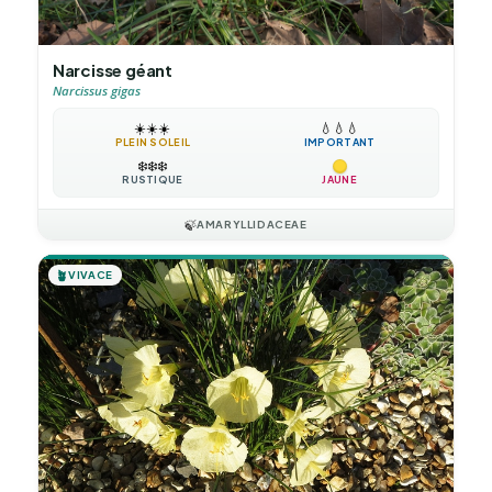
Narcisse géant
Narcissus gigas
☀️
☀️
☀️
💧
💧
💧
PLEIN SOLEIL
IMPORTANT
❄️
❄️
❄️
RUSTIQUE
JAUNE
🍃
AMARYLLIDACEAE
🪴
VIVACE