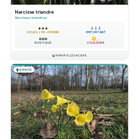
Narcisse triandre
Narcissus triandrus
☀️
☀️
☀️
💧
💧
💧
SOLEIL / MI-OMBRE
IMPORTANT
❄️
❄️
❄️
RUSTIQUE
COULEURS
🍃
AMARYLLIDACEAE
🪴
VIVACE