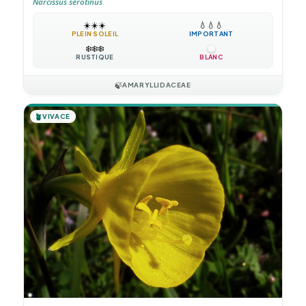
Narcissus serotinus
☀️
☀️
☀️
💧
💧
💧
PLEIN SOLEIL
IMPORTANT
❄️
❄️
❄️
RUSTIQUE
BLANC
🍃
AMARYLLIDACEAE
🪴
VIVACE