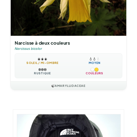
Narcisse à deux couleurs
Narcissus bicolor
☀️
☀️
☀️
💧
💧
💧
SOLEIL / MI-OMBRE
MOYEN
❄️
❄️
❄️
RUSTIQUE
COULEURS
🍃
AMARYLLIDACEAE