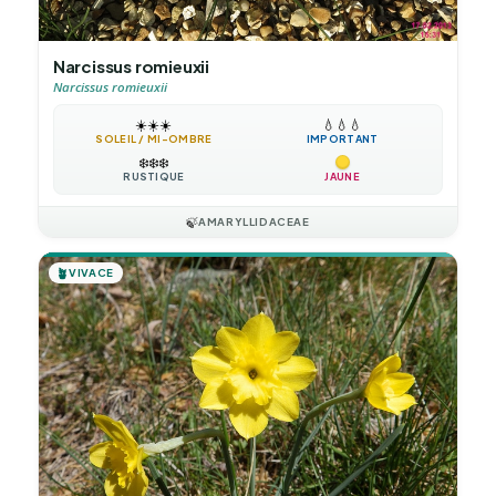
Narcissus romieuxii
Narcissus romieuxii
☀️
☀️
☀️
💧
💧
💧
SOLEIL / MI-OMBRE
IMPORTANT
❄️
❄️
❄️
RUSTIQUE
JAUNE
🍃
AMARYLLIDACEAE
🪴
VIVACE