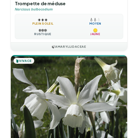
Trompette de méduse
Narcissus bulbocodium
☀️
☀️
☀️
💧
💧
💧
PLEIN SOLEIL
MOYEN
❄️
❄️
❄️
RUSTIQUE
JAUNE
🍃
AMARYLLIDACEAE
🪴
VIVACE