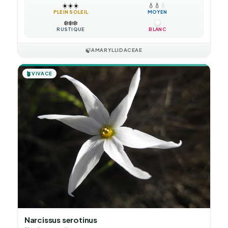
☀️
☀️
☀️
💧
💧
💧
PLEIN SOLEIL
MOYEN
❄️
❄️
❄️
RUSTIQUE
BLANC
🍃
AMARYLLIDACEAE
🪴
VIVACE
Narcissus serotinus