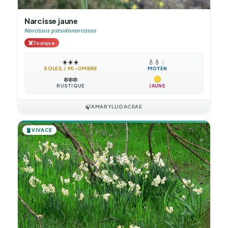
Narcisse jaune
Narcissus pseudonarcissus
☠️
Toxique
☀️
☀️
☀️
💧
💧
💧
SOLEIL / MI-OMBRE
MOYEN
❄️
❄️
❄️
RUSTIQUE
JAUNE
🍃
AMARYLLIDACEAE
🪴
VIVACE