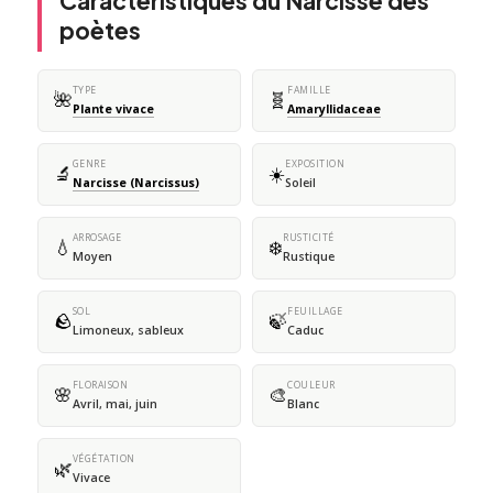
Caractéristiques du Narcisse des
poètes
TYPE
FAMILLE
🌺
🧬
Plante vivace
Amaryllidaceae
GENRE
EXPOSITION
🔬
☀️
Narcisse (Narcissus)
Soleil
ARROSAGE
RUSTICITÉ
💧
❄️
Moyen
Rustique
SOL
FEUILLAGE
🪨
🍃
Limoneux, sableux
Caduc
FLORAISON
COULEUR
🌸
🎨
Avril, mai, juin
Blanc
VÉGÉTATION
🌿
Vivace