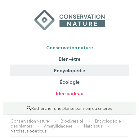
Conservation nature
Bien-être
Encyclopédie
Écologie
Idée cadeau
🔍
Rechercher une plante par nom ou critères
Conservation Nature
>
Biodiversité
>
Encyclopédie
des plantes
>
Amaryllidaceae
>
Narcissus
>
Narcissus poeticus