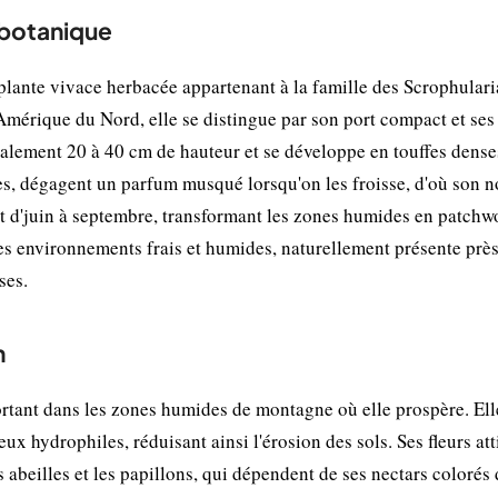
 botanique
ante vivace herbacée appartenant à la famille des Scrophulari
Amérique du Nord, elle se distingue par son port compact et ses 
éralement 20 à 40 cm de hauteur et se développe en touffes dense
entes, dégagent un parfum musqué lorsqu'on les froisse, d'où son 
ent d'juin à septembre, transformant les zones humides en patchw
les environnements frais et humides, naturellement présente prè
ses.
n
tant dans les zones humides de montagne où elle prospère. Ell
eux hydrophiles, réduisant ainsi l'érosion des sols. Ses fleurs att
 abeilles et les papillons, qui dépendent de ses nectars colorés