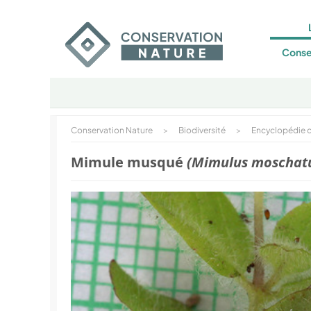
Conse
Conservation Nature
>
Biodiversité
>
Encyclopédie d
Mimule musqué
(Mimulus moschat