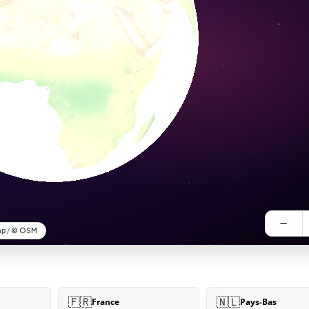
🇫🇷
🇳🇱
France
Pays-Bas