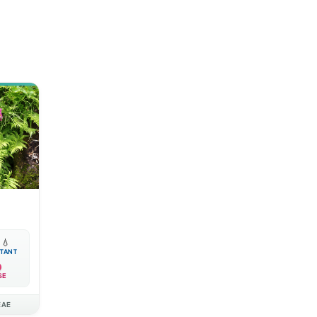

💧
TANT
SE
EAE