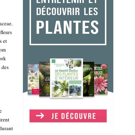
aceae.
fleurs
s et
nom
ork
s des
e
irent
 durant