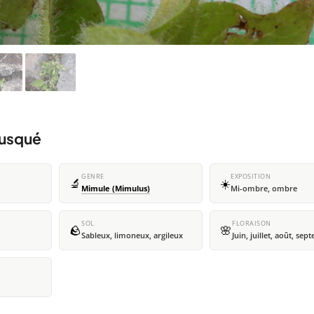
musqué
GENRE
EXPOSITION
🔬
☀️
Mimule (Mimulus)
Mi-ombre, ombre
SOL
FLORAISON
🪨
🌸
Sableux, limoneux, argileux
Juin, juillet, août, se