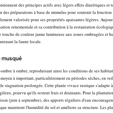
tiennent des principes actifs avec légers effets diurétiques et 
nt des préparations à base de mimulus pour soutenir la fonction 
galement valorisée pour ses propriétés apaisantes légères. Aujour
isation ornementale et sa contribution à la restauration écologiq
une touche de couleur jaune lumineuse aux zones ombragées et h
utenant la faune locale.
le musqué
ombre à ombre, reproduisant ainsi les conditions de ses habitat
oyen à important, particulièrement en périodes sèches, en veil
e stagnation prolongée. Cette plante vivace rustique s'adapte à
ileux, pourvu qu'ils restent frais et drainants. Pour la plantatio
aison (juin à septembre), des apports réguliers d'eau encouragen
que maintient l'humidité du sol et améliore sa structure. Les pl