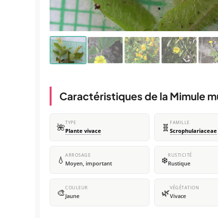
Caractéristiques de la Mimule 
TYPE
FAMILLE
🌺
🧬
Plante vivace
Scrophulariaceae
ARROSAGE
RUSTICITÉ
💧
❄️
Moyen, important
Rustique
COULEUR
VÉGÉTATION
🎨
🌿
Jaune
Vivace