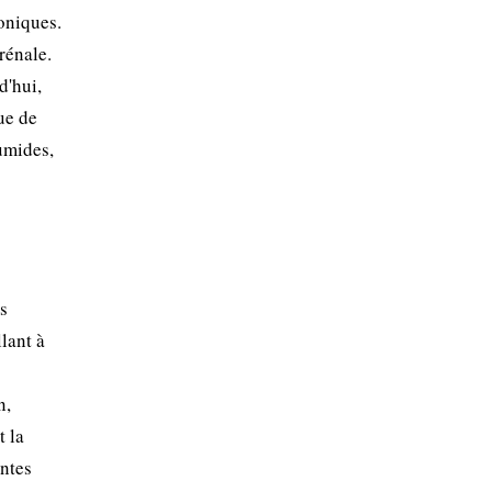
toniques.
rénale.
d'hui,
ue de
umides,
s
lant à
n,
t la
antes