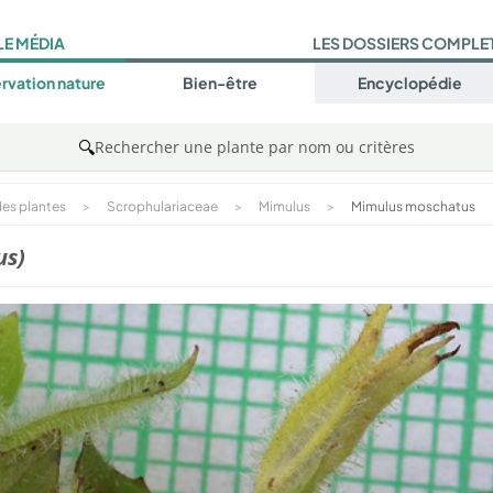
LE MÉDIA
LES DOSSIERS COMPLE
rvation nature
Bien-être
Encyclopédie
🔍
Rechercher une plante par nom ou critères
es plantes
>
Scrophulariaceae
>
Mimulus
>
Mimulus moschatus
us)