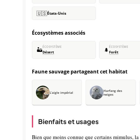
🇺🇸
États-Unis
Écosystèmes associés
ÉCOSYSTÈME
ÉCOSYSTÈME
🏜️
🌲
Désert
Forêt
Faune sauvage partageant cet habitat
Harfang des
L’aigle impérial
neiges
Bienfaits et usages
Bien que moins connue que certains mimulus, l