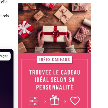
 elle
turels