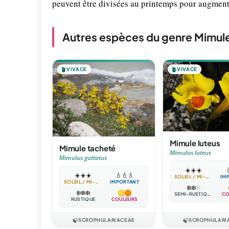
peuvent être divisées au printemps pour augmenter
Autres espèces du genre Mimul
🪴
VIVACE
🪴
VIVACE
Mimule luteus
Mimule tacheté
Mimulus luteus
Mimulus guttatus
☀️
☀️
☀️

☀️
☀️
☀️
💧
💧
💧
SOLEIL / MI-OMBRE
IM
SOLEIL / MI-OMBRE
IMPORTANT
❄️
❄️
❄️
❄️
❄️
❄️
SEMI-RUSTIQUE
CO
RUSTIQUE
COULEURS
🍃
SCROPHULARIACEAE
🍃
SCROPHULARI