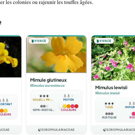
 les colonies ou rajeunir les touffes âgées.
e
🪴
VIVACE
🪴
VIVACE
Mimule glutineux
Mimulus aurantiacus
Mimulus lewisii
Mimulus lewisii
☀️
☀️
☀️
💧
💧
💧

💧
💧
SOLEIL / MI-OMBRE
MOYEN
☀️
☀️
☀️
💧

PORTANT
❄️
❄️
❄️
TOUS
IMPOR
SEMI-RUSTIQUE
COULEURS
❄️
❄️
❄️
ULEURS
RUSTIQUE
RO
ACEAE
🍃
SCROPHULARIACEAE
🍃
SCROPHULARIAC