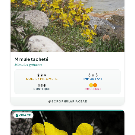
Mimule tacheté
Mimulus guttatus
☀️
☀️
☀️
💧
💧
💧
SOLEIL / MI-OMBRE
IMPORTANT
❄️
❄️
❄️
RUSTIQUE
COULEURS
🍃
SCROPHULARIACEAE
🪴
VIVACE