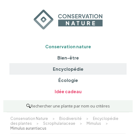
Conservation nature
Bien-être
Encyclopédie
Écologie
Idée cadeau
🔍
Rechercher une plante par nom ou critères
Conservation Nature
>
Biodiversité
>
Encyclopédie
des plantes
>
Scrophulariaceae
>
Mimulus
>
Mimulus aurantiacus