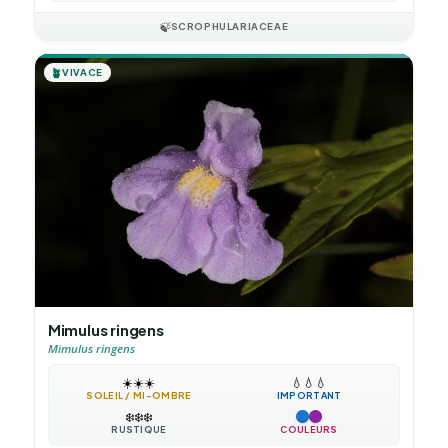
🍃
SCROPHULARIACEAE
🪴
VIVACE
Mimulus ringens
Mimulus ringens
☀️
☀️
☀️
💧
💧
💧
SOLEIL / MI-OMBRE
IMPORTANT
❄️
❄️
❄️
RUSTIQUE
COULEURS