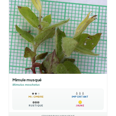
Mimule musqué
Mimulus moschatus
☀️
☀️
☀️
💧
💧
💧
MI-OMBRE
IMPORTANT
❄️
❄️
❄️
RUSTIQUE
JAUNE
SCROPHULARIACEAE