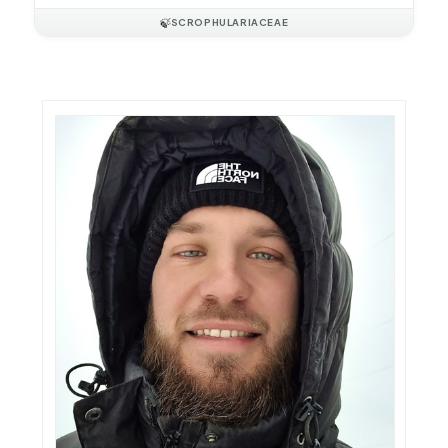
🍃
SCROPHULARIACEAE