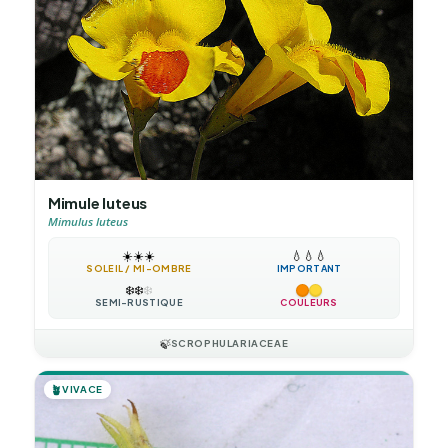
Mimule luteus
Mimulus luteus
☀️
☀️
☀️
💧
💧
💧
SOLEIL / MI-OMBRE
IMPORTANT
❄️
❄️
❄️
SEMI-RUSTIQUE
COULEURS
🍃
SCROPHULARIACEAE
🪴
VIVACE