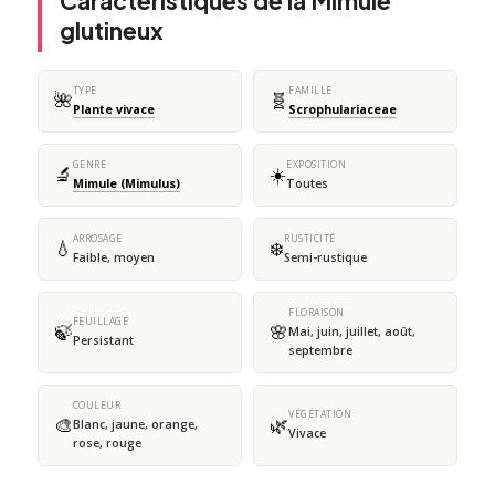
Caractéristiques de la Mimule
glutineux
TYPE
FAMILLE
🌺
🧬
Plante vivace
Scrophulariaceae
GENRE
EXPOSITION
🔬
☀️
Mimule (Mimulus)
Toutes
ARROSAGE
RUSTICITÉ
💧
❄️
Faible, moyen
Semi-rustique
FLORAISON
FEUILLAGE
🍃
🌸
Mai, juin, juillet, août,
Persistant
septembre
COULEUR
VÉGÉTATION
🎨
🌿
Blanc, jaune, orange,
Vivace
rose, rouge