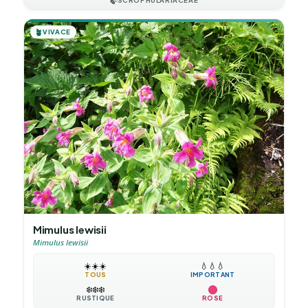
🍃
🪴
VIVACE
Mimulus lewisii
Mimulus lewisii
☀️
☀️
☀️
💧
💧
💧
TOUS
IMPORTANT
❄️
❄️
❄️
RUSTIQUE
ROSE