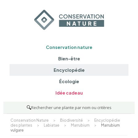
Conservation nature
Bien-être
Encyclopédie
Écologie
Idée cadeau
🔍
Rechercher une plante par nom ou critères
Conservation Nature
>
Biodiversité
>
Encyclopédie
des plantes
>
Labiatae
>
Marrubium
>
Marrubium
vulgare