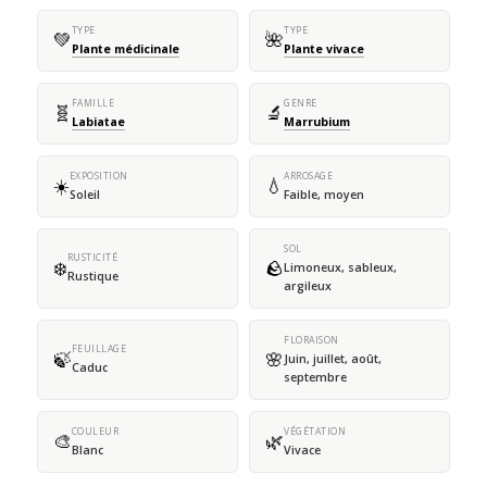
TYPE
TYPE
💚
🌺
Plante médicinale
Plante vivace
FAMILLE
GENRE
🧬
🔬
Labiatae
Marrubium
EXPOSITION
ARROSAGE
☀️
💧
Soleil
Faible, moyen
SOL
RUSTICITÉ
❄️
🪨
Limoneux, sableux,
Rustique
argileux
FLORAISON
FEUILLAGE
🍃
🌸
Juin, juillet, août,
Caduc
septembre
COULEUR
VÉGÉTATION
🎨
🌿
Blanc
Vivace