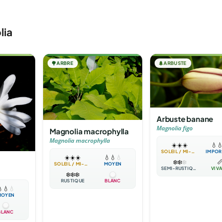
lia
🌳
ARBRE
🌲
ARBUSTE
Arbuste banane
Magnolia figo
Magnolia macrophylla
Magnolia macrophylla
☀️
☀️
☀️
💧

SOLEIL / MI-OMBRE
IMPOR
☀️
☀️
☀️
💧
💧
💧
❄️
❄️
❄️

SOLEIL / MI-OMBRE
MOYEN
SEMI-RUSTIQUE
VIV
❄️
❄️
❄️
RUSTIQUE
BLANC

💧
💧
MOYEN
BLANC