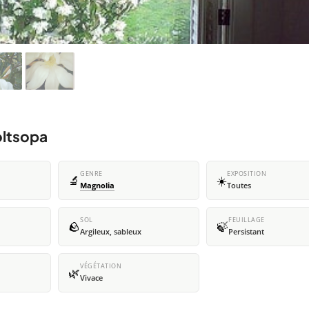
oltsopa
GENRE
EXPOSITION
🔬
☀️
Magnolia
Toutes
SOL
FEUILLAGE
🪨
🍃
Argileux, sableux
Persistant
VÉGÉTATION
🌿
Vivace