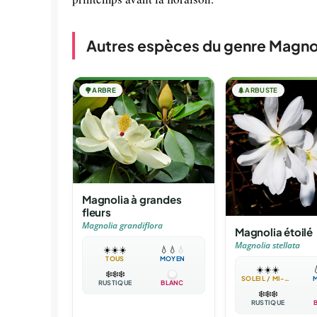
Autres espèces du genre Magno
🌳
ARBRE
🌲
ARBUSTE
Magnolia à grandes
fleurs
Magnolia grandiflora
Magnolia étoilé
Magnolia stellata
☀️
☀️
☀️
💧
💧
💧
TOUS
MOYEN
☀️
☀️
☀️

❄️
❄️
❄️
SOLEIL / MI-OMBRE
RUSTIQUE
BLANC
❄️
❄️
❄️
RUSTIQUE