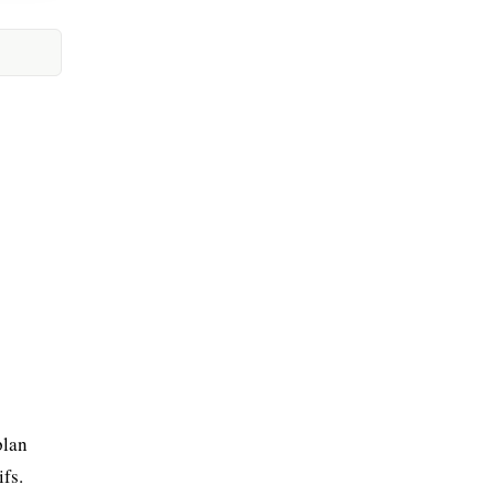
plan
fs.