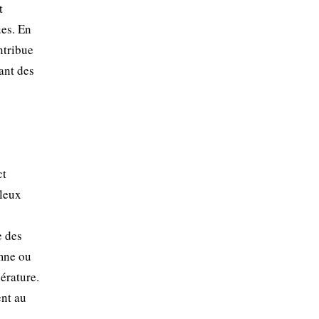
t
ues. En
ntribue
rant des
ct
bleux
e des
omne ou
érature.
ent au