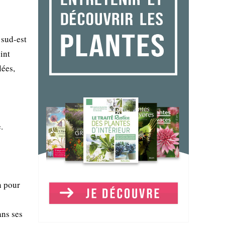
 sud-est
int
lées,
.
n pour
ans ses