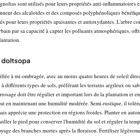
gnolias sont utilisés pour leurs propriétés anti-inflammatoires e
iennent des alcaloïdes et des composés polyphénoliques bénéfiq
és pour leurs propriétés apaisantes et antioxydantes. L'arbre co
urbain par sa capacité à capter les polluants atmosphériques, off
lantation.
a doltsopa
llée à mi-ombragée, avec au moins quatre heures de soleil dire
 à différents types de sols, préférant les terrains argileux ou sa
rosage doit être régulier et important lors de la plantation et en
out en maintenant une humidité modérée. Semi-rustique, il tolèr
ais apprécie une protection en régions froides. Planter en aut
ller le pied pour conserver l'humidité du sol et réguler la temp
toyage des branches mortes après la floraison. Fertiliser légèrem