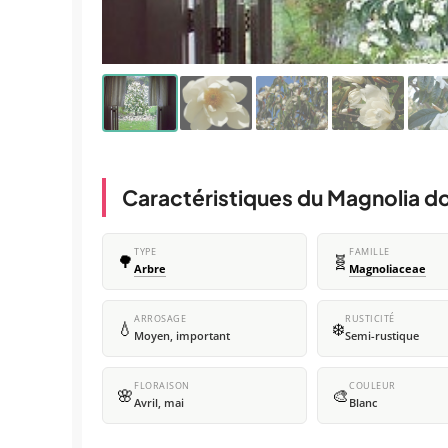
Caractéristiques du Magnolia d
TYPE
FAMILLE
🌳
🧬
Arbre
Magnoliaceae
ARROSAGE
RUSTICITÉ
💧
❄️
Moyen, important
Semi-rustique
FLORAISON
COULEUR
🌸
🎨
Avril, mai
Blanc