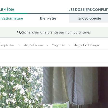
LE MÉDIA
LES DOSSIERS COMPLE
rvation nature
Bien-être
Encyclopédie
🔍
Rechercher une plante par nom ou critères
es plantes
>
Magnoliaceae
>
Magnolia
>
Magnolia doltsopa