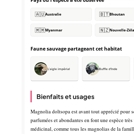
Pays où l'espèce a été observée
🇦🇺
🇧🇹
Australie
Bhoutan
🇲🇲
🇳🇿
Myanmar
Nouvelle-Zél
Faune sauvage partageant cet habitat
L’aigle impérial
Buffle d'Inde
Bienfaits et usages
Magnolia doltsopa est avant tout apprécié pour s
parfumées et abondantes en font une espèce très 
médicinal, comme tous les magnolias de la famil