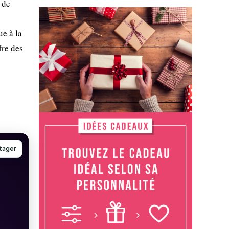
 de
e à la
fre des