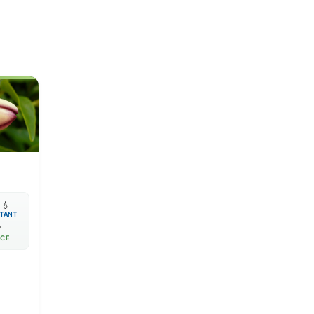

💧
TANT

ACE