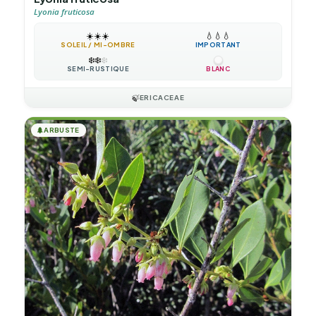
Lyonia fruticosa
☀️
☀️
☀️
💧
💧
💧
SOLEIL / MI-OMBRE
IMPORTANT
❄️
❄️
❄️
SEMI-RUSTIQUE
BLANC
🍃
ERICACEAE
🌲
ARBUSTE