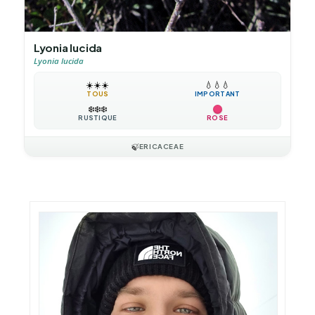
Lyonia lucida
Lyonia lucida
☀️
☀️
☀️
💧
💧
💧
TOUS
IMPORTANT
❄️
❄️
❄️
RUSTIQUE
ROSE
🍃
ERICACEAE