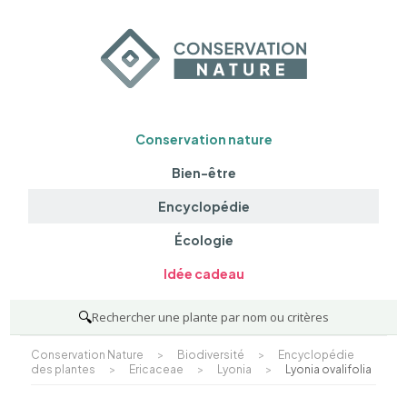
Conservation nature
Bien-être
Encyclopédie
Écologie
Idée cadeau
🔍
Rechercher une plante par nom ou critères
Conservation Nature
>
Biodiversité
>
Encyclopédie
des plantes
>
Ericaceae
>
Lyonia
>
Lyonia ovalifolia