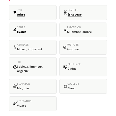
TYPE
FAMILLE
🌳
🧬
Arbre
Ericaceae
GENRE
EXPOSITION
🔬
☀️
Lyonia
Mi-ombre, ombre
ARROSAGE
RUSTICITÉ
💧
❄️
Moyen, important
Rustique
SOL
FEUILLAGE
🪨
🍃
Sableux, limoneux,
Caduc
argileux
FLORAISON
COULEUR
🌸
🎨
Mai, juin
Blanc
VÉGÉTATION
🌿
Vivace