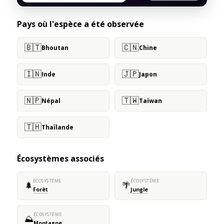
Pays où l'espèce a été observée
🇧🇹
🇨🇳
Bhoutan
Chine
🇮🇳
🇯🇵
Inde
Japon
🇳🇵
🇹🇼
Népal
Taïwan
🇹🇭
Thaïlande
Écosystèmes associés
ÉCOSYSTÈME
ÉCOSYSTÈME
🌲
🌴
Forêt
Jungle
ÉCOSYSTÈME
⛰️
Montagne