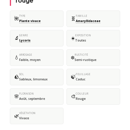
rouge
TYPE
FAMILLE
🌺
🧬
Plante vivace
Amaryllidaceae
GENRE
EXPOSITION
🔬
☀️
Lycoris
Toutes
ARROSAGE
RUSTICITÉ
💧
❄️
Faible, moyen
Semi-rustique
SOL
FEUILLAGE
🪨
🍃
Sableux, limoneux
Caduc
FLORAISON
COULEUR
🌸
🎨
Août, septembre
Rouge
VÉGÉTATION
🌿
Vivace