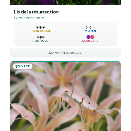
Lis de la résurrection
Lycoris squamigera
☀️
☀️
☀️
💧
💧
💧
PLEIN SOLEIL
MOYEN
❄️
❄️
❄️
RUSTIQUE
COULEURS
🍃
AMARYLLIDACEAE
🪴
VIVACE