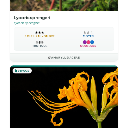
Lycoris sprengeri
Lycoris sprengeri
☀️
☀️
☀️
💧
💧
💧
SOLEIL / MI-OMBRE
MOYEN
❄️
❄️
❄️
RUSTIQUE
COULEURS
🍃
AMARYLLIDACEAE
🪴
VIVACE