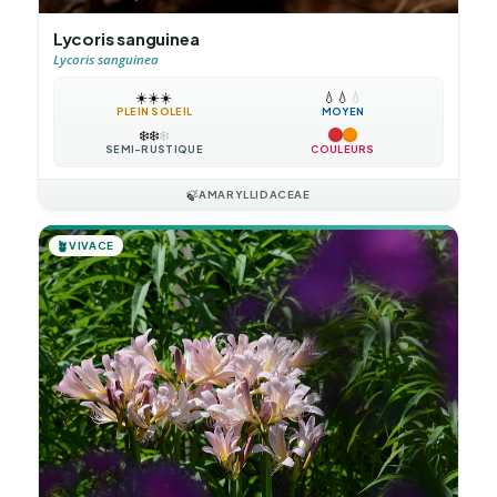
Lycoris sanguinea
Lycoris sanguinea
☀️
☀️
☀️
💧
💧
💧
PLEIN SOLEIL
MOYEN
❄️
❄️
❄️
SEMI-RUSTIQUE
COULEURS
🍃
AMARYLLIDACEAE
🪴
VIVACE