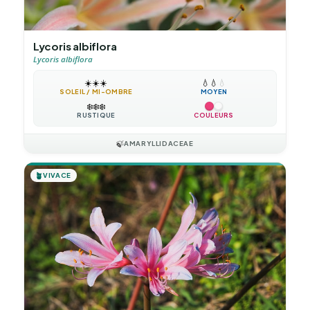
Lycoris albiflora
Lycoris albiflora
☀️
☀️
☀️
💧
💧
💧
SOLEIL / MI-OMBRE
MOYEN
❄️
❄️
❄️
RUSTIQUE
COULEURS
🍃
AMARYLLIDACEAE
🪴
VIVACE