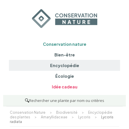
Conservation nature
Bien-être
Encyclopédie
Écologie
Idée cadeau
🔍
Rechercher une plante par nom ou critères
Conservation Nature
>
Biodiversité
>
Encyclopédie
des plantes
>
Amaryllidaceae
>
Lycoris
>
Lycoris
radiata