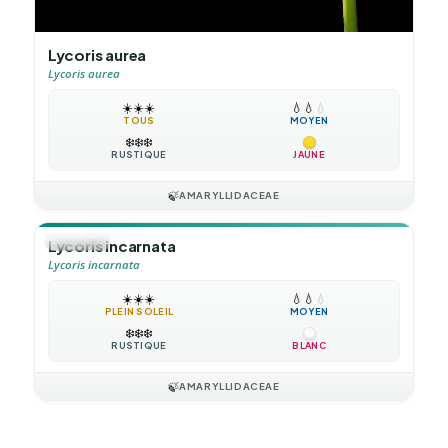
Lycoris aurea
Lycoris aurea
☀️
☀️
☀️
💧
💧
💧
TOUS
MOYEN
❄️
❄️
❄️
RUSTIQUE
JAUNE
🍃
AMARYLLIDACEAE
🪴
VIVACE
Lycoris incarnata
Lycoris incarnata
☀️
☀️
☀️
💧
💧
💧
PLEIN SOLEIL
MOYEN
❄️
❄️
❄️
RUSTIQUE
BLANC
🍃
AMARYLLIDACEAE