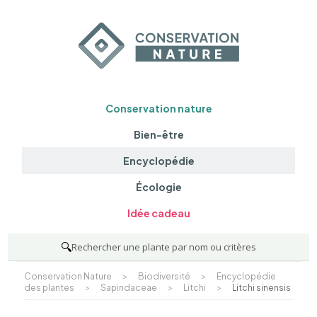
Conservation nature
Bien-être
Encyclopédie
Écologie
Idée cadeau
🔍
Rechercher une plante par nom ou critères
Conservation Nature
>
Biodiversité
>
Encyclopédie
des plantes
>
Sapindaceae
>
Litchi
>
Litchi sinensis