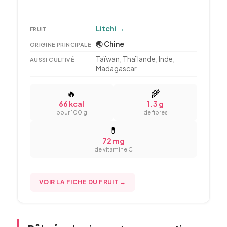
Litchi
→
FRUIT
🌏 Chine
ORIGINE PRINCIPALE
Taïwan, Thaïlande, Inde,
AUSSI CULTIVÉ
Madagascar
🔥
🌾
66 kcal
1.3 g
pour 100 g
de fibres
💊
72 mg
de vitamine C
VOIR LA FICHE DU FRUIT →