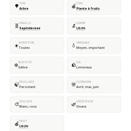
TYPE
TYPE
🌳
🍎
Arbre
Plante à fruits
FAMILLE
GENRE
🧬
🔬
Sapindaceae
Litchi
EXPOSITION
ARROSAGE
☀️
💧
Toutes
Moyen, important
RUSTICITÉ
SOL
❄️
🪨
Gélive
Limoneux
FEUILLAGE
FLORAISON
🍃
🌸
Persistant
Avril, mai, juin
COULEUR
VÉGÉTATION
🎨
🌿
Blanc, rose
Vivace
FRUIT
🍎
Litchi