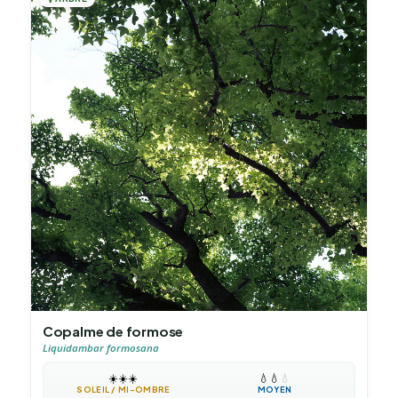
Copalme de formose
Liquidambar formosana
☀️
☀️
☀️
💧
💧
💧
SOLEIL / MI-OMBRE
MOYEN