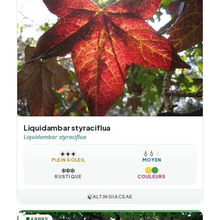
Liquidambar styraciflua
Liquidambar styraciflua
☀️
☀️
☀️
💧
💧
💧
PLEIN SOLEIL
MOYEN
❄️
❄️
❄️
RUSTIQUE
COULEURS
🍃
ALTINGIACEAE
🌳
ARBRE