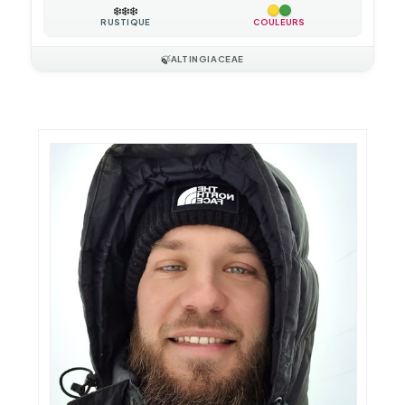
❄️
❄️
❄️
RUSTIQUE
COULEURS
🍃
ALTINGIACEAE