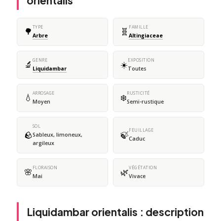
orientalis
TYPE
FAMILLE
🌳
🧬
Arbre
Altingiaceae
GENRE
EXPOSITION
🔬
☀️
Liquidambar
Toutes
ARROSAGE
RUSTICITÉ
💧
❄️
Moyen
Semi-rustique
SOL
FEUILLAGE
🪨
🍃
Sableux, limoneux,
Caduc
argileux
FLORAISON
VÉGÉTATION
🌸
🌿
Mai
Vivace
Liquidambar orientalis : description