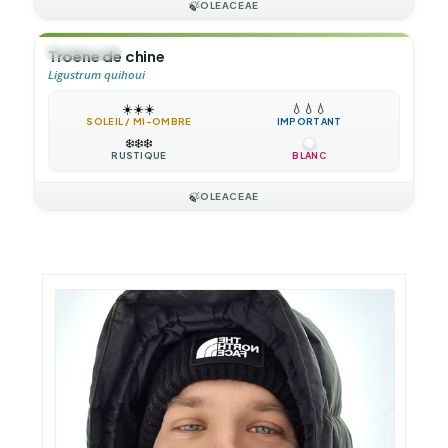
🍃
OLEACEAE
🌲
ARBUSTE
Troène de chine
Ligustrum quihoui
☀️
☀️
☀️
💧
💧
💧
SOLEIL / MI-OMBRE
IMPORTANT
❄️
❄️
❄️
RUSTIQUE
BLANC
🍃
OLEACEAE