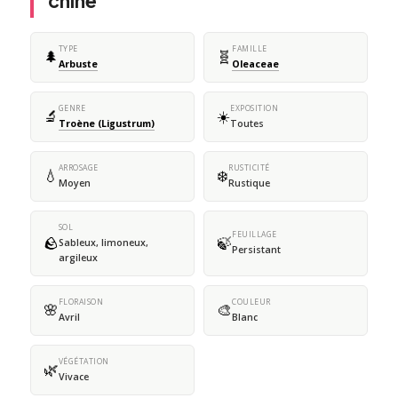
chine
TYPE
FAMILLE
🌲
🧬
Arbuste
Oleaceae
GENRE
EXPOSITION
🔬
☀️
Troène (Ligustrum)
Toutes
ARROSAGE
RUSTICITÉ
💧
❄️
Moyen
Rustique
SOL
FEUILLAGE
🪨
🍃
Sableux, limoneux,
Persistant
argileux
FLORAISON
COULEUR
🌸
🎨
Avril
Blanc
VÉGÉTATION
🌿
Vivace