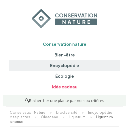
Conservation nature
Bien-être
Encyclopédie
Écologie
Idée cadeau
🔍
Rechercher une plante par nom ou critères
Conservation Nature
>
Biodiversité
>
Encyclopédie
des plantes
>
Oleaceae
>
Ligustrum
>
Ligustrum
sinense