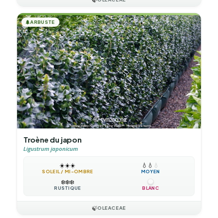
🌲
ARBUSTE
Troène du japon
Ligustrum japonicum
☀️
☀️
☀️
💧
💧
💧
SOLEIL / MI-OMBRE
MOYEN
❄️
❄️
❄️
RUSTIQUE
BLANC
🍃
OLEACEAE