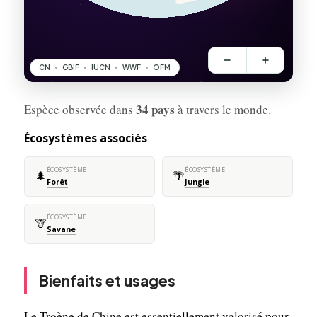
34 pays
Espèce observée dans
à travers le monde.
Écosystèmes associés
ÉCOSYSTÈME
ÉCOSYSTÈME
🌲
🌴
Forêt
Jungle
ÉCOSYSTÈME
🦒
Savane
Bienfaits et usages
Le Troène de Chine est essentiellement valorisé pour