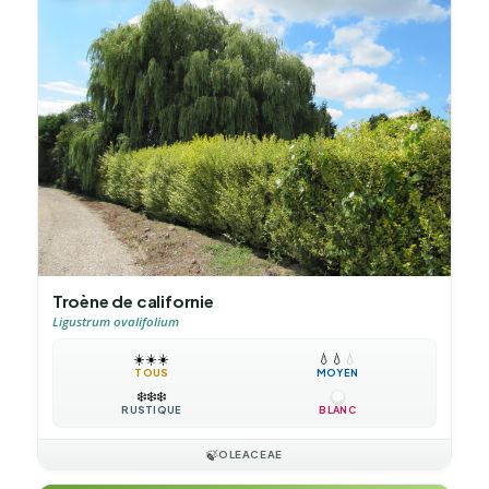
Troène de californie
Ligustrum ovalifolium
☀️
☀️
☀️
💧
💧
💧
TOUS
MOYEN
❄️
❄️
❄️
RUSTIQUE
BLANC
🍃
OLEACEAE