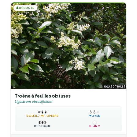
🌲
ARBUSTE
Troène à feuilles obtuses
Ligustrum obtusifolium
☀️
☀️
☀️
💧
💧
💧
SOLEIL / MI-OMBRE
MOYEN
❄️
❄️
❄️
RUSTIQUE
BLANC