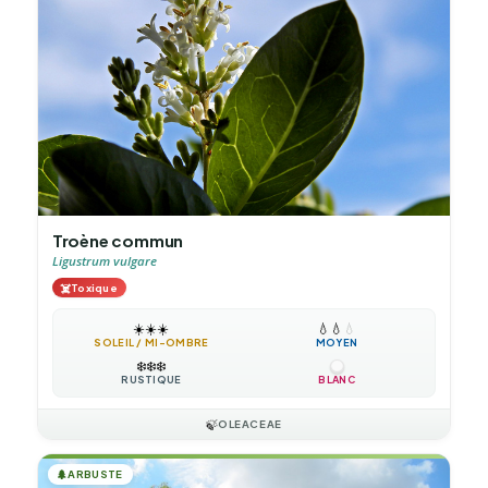
Troène commun
Ligustrum vulgare
☠️
Toxique
☀️
☀️
☀️
💧
💧
💧
SOLEIL / MI-OMBRE
MOYEN
❄️
❄️
❄️
RUSTIQUE
BLANC
🍃
OLEACEAE
🌲
ARBUSTE