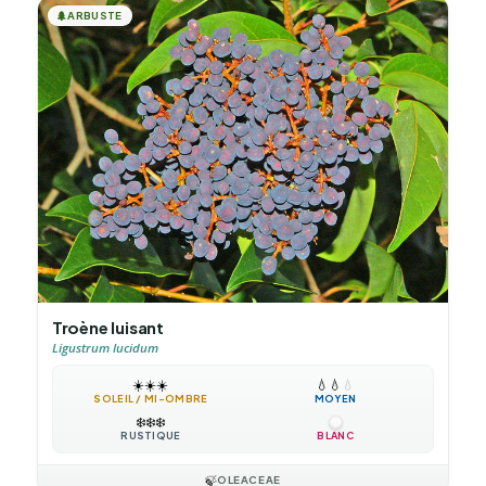
🌲
ARBUSTE
Troène luisant
Ligustrum lucidum
☀️
☀️
☀️
💧
💧
💧
SOLEIL / MI-OMBRE
MOYEN
❄️
❄️
❄️
RUSTIQUE
BLANC
🍃
OLEACEAE