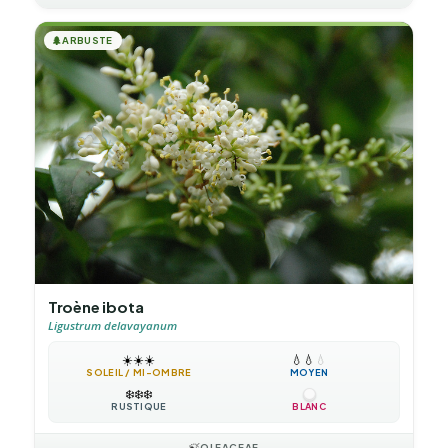
🌲
ARBUSTE
Troène ibota
Ligustrum delavayanum
☀️
☀️
☀️
💧
💧
💧
SOLEIL / MI-OMBRE
MOYEN
❄️
❄️
❄️
RUSTIQUE
BLANC
🍃
OLEACEAE