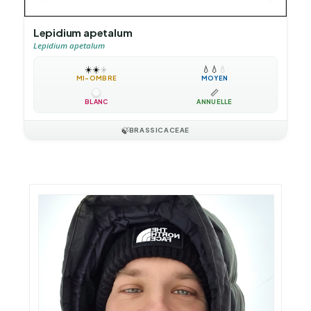
Lepidium apetalum
Lepidium apetalum
☀️
☀️
☀️
💧
💧
💧
MI-OMBRE
MOYEN
📏
BLANC
ANNUELLE
🍃
BRASSICACEAE