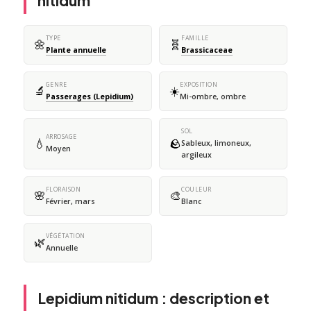
nitidum
TYPE
FAMILLE
🌼
🧬
Plante annuelle
Brassicaceae
GENRE
EXPOSITION
🔬
☀️
Passerages (Lepidium)
Mi-ombre, ombre
SOL
ARROSAGE
💧
🪨
Sableux, limoneux,
Moyen
argileux
FLORAISON
COULEUR
🌸
🎨
Février, mars
Blanc
VÉGÉTATION
🌿
Annuelle
Lepidium nitidum : description et