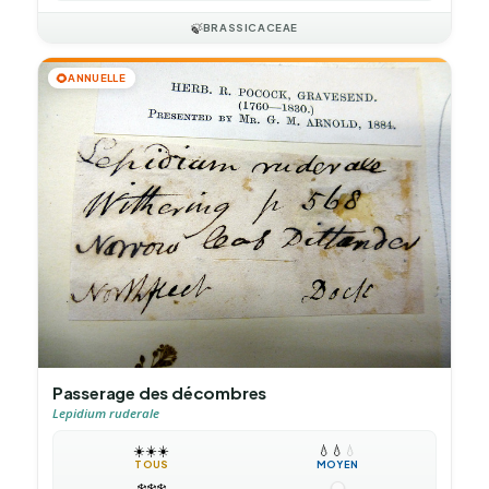
🍃
BRASSICACEAE
🌻
ANNUELLE
Passerage des décombres
Lepidium ruderale
☀️
☀️
☀️
💧
💧
💧
TOUS
MOYEN
❄️
❄️
❄️