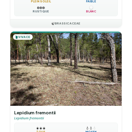
PLEIN SOLEIL
FAIBLE
❄️
❄️
❄️
RUSTIQUE
BLANC
🍃
BRASSICACEAE
🪴
VIVACE
Lepidium fremontii
Lepidium fremontii
☀️
☀️
☀️
💧
💧
💧
TOUS
MOYEN