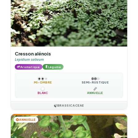
Cresson alénois
Lepidium sativum
🌱
🥬
Aromatique
Légume
☀️
☀️
☀️
❄️
❄️
❄️
MI-OMBRE
SEMI-RUSTIQUE
📏
BLANC
ANNUELLE
🍃
BRASSICACEAE
🌻
ANNUELLE