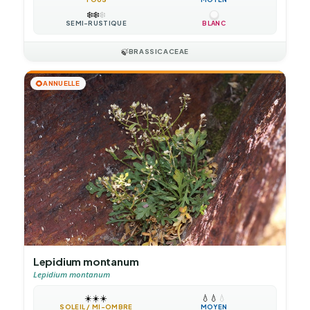
❄️
❄️
❄️
SEMI-RUSTIQUE
BLANC
🍃
BRASSICACEAE
🌻
ANNUELLE
Lepidium montanum
Lepidium montanum
☀️
☀️
☀️
💧
💧
💧
SOLEIL / MI-OMBRE
MOYEN