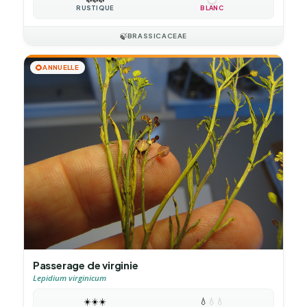
RUSTIQUE
BLANC
🍃
BRASSICACEAE
🌻
ANNUELLE
Passerage de virginie
Lepidium virginicum
☀️
☀️
☀️
💧
💧
💧