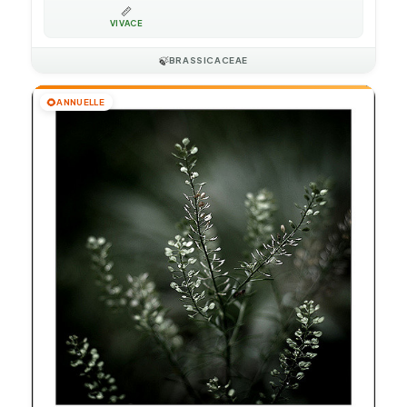
📏
VIVACE
🍃
BRASSICACEAE
🌻
ANNUELLE