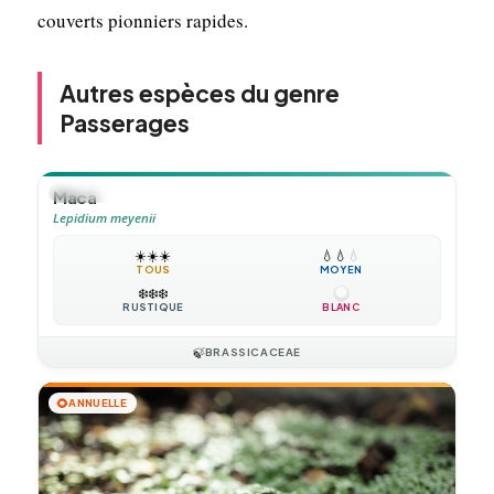
couverts pionniers rapides.
Autres espèces du genre
Passerages
🪴
VIVACE
Maca
Lepidium meyenii
☀️
☀️
☀️
💧
💧
💧
TOUS
MOYEN
❄️
❄️
❄️
RUSTIQUE
BLANC
🍃
BRASSICACEAE
🌻
ANNUELLE