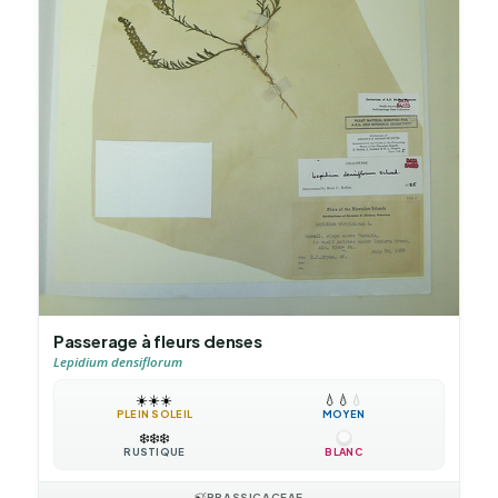
Passerage à fleurs denses
Lepidium densiflorum
☀️
☀️
☀️
💧
💧
💧
PLEIN SOLEIL
MOYEN
❄️
❄️
❄️
RUSTIQUE
BLANC
🍃
BRASSICACEAE