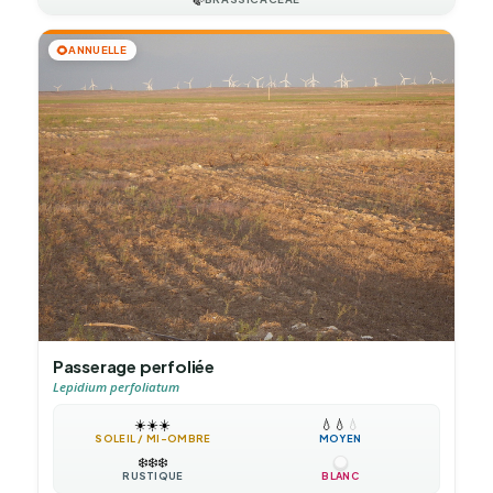
🌻
ANNUELLE
Passerage perfoliée
Lepidium perfoliatum
☀️
☀️
☀️
💧
💧
💧
SOLEIL / MI-OMBRE
MOYEN
❄️
❄️
❄️
RUSTIQUE
BLANC