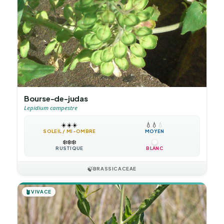
Bourse-de-judas
Lepidium campestre
☀️
☀️
☀️
💧
💧
💧
SOLEIL / MI-OMBRE
MOYEN
❄️
❄️
❄️
RUSTIQUE
BLANC
🍃
BRASSICACEAE
🪴
VIVACE