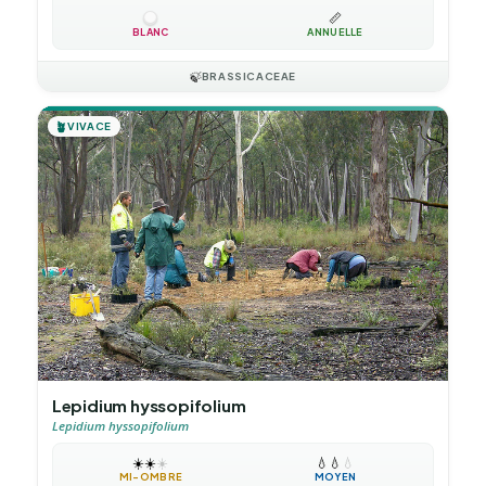
📏
BLANC
ANNUELLE
🍃
BRASSICACEAE
🪴
VIVACE
Lepidium hyssopifolium
Lepidium hyssopifolium
☀️
☀️
☀️
💧
💧
💧
MI-OMBRE
MOYEN