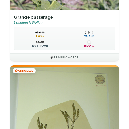
Grande passerage
Lepidium latifolium
☀️
☀️
☀️
💧
💧
💧
TOUS
MOYEN
❄️
❄️
❄️
RUSTIQUE
BLANC
🍃
BRASSICACEAE
🌻
ANNUELLE