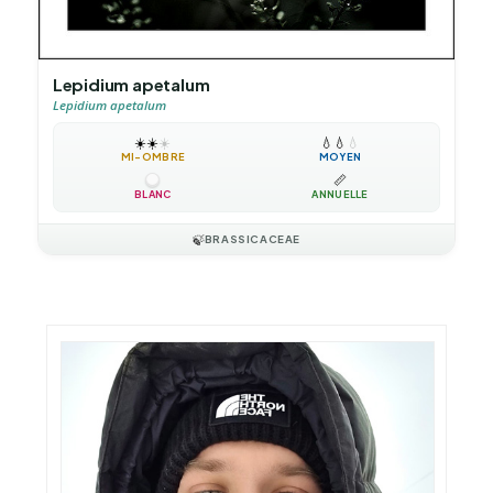
Lepidium apetalum
Lepidium apetalum
☀️
☀️
☀️
💧
💧
💧
MI-OMBRE
MOYEN
📏
BLANC
ANNUELLE
🍃
BRASSICACEAE