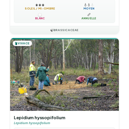
☀️
☀️
☀️
💧
💧
💧
SOLEIL / MI-OMBRE
MOYEN
📏
BLANC
ANNUELLE
🍃
BRASSICACEAE
🪴
VIVACE
Lepidium hyssopifolium
Lepidium hyssopifolium