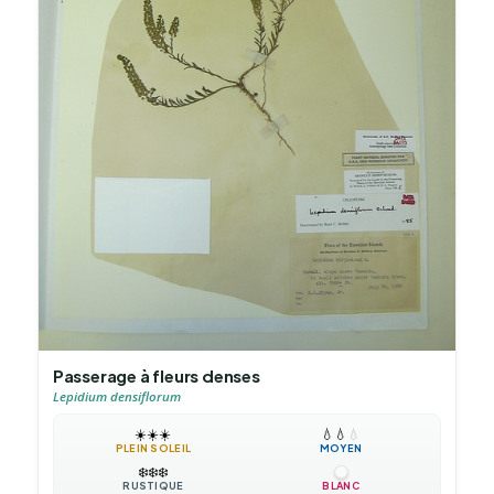
Passerage à fleurs denses
Lepidium densiflorum
☀️
☀️
☀️
💧
💧
💧
PLEIN SOLEIL
MOYEN
❄️
❄️
❄️
RUSTIQUE
BLANC