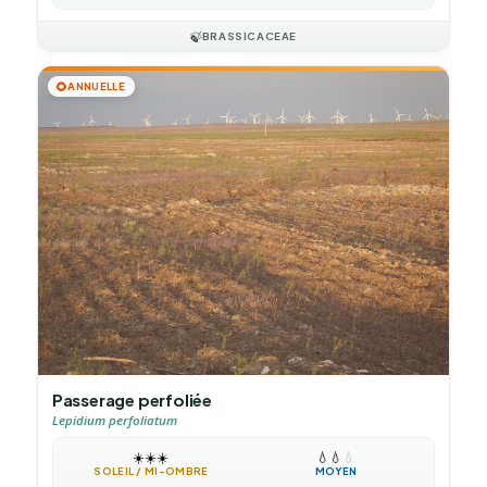
🍃
BRASSICACEAE
🌻
ANNUELLE
Passerage perfoliée
Lepidium perfoliatum
☀️
☀️
☀️
💧
💧
💧
SOLEIL / MI-OMBRE
MOYEN