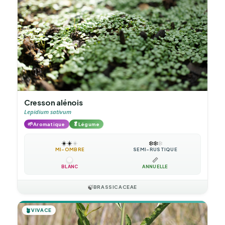
Cresson alénois
Lepidium sativum
🌱
🥬
Aromatique
Légume
☀️
☀️
☀️
❄️
❄️
❄️
MI-OMBRE
SEMI-RUSTIQUE
📏
BLANC
ANNUELLE
🍃
BRASSICACEAE
🪴
VIVACE