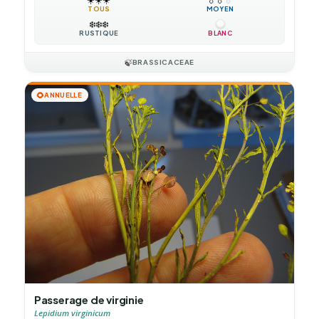
TOUS
MOYEN
❄️
❄️
❄️
RUSTIQUE
BLANC
🍃
BRASSICACEAE
🌻
ANNUELLE
Passerage de virginie
Lepidium virginicum