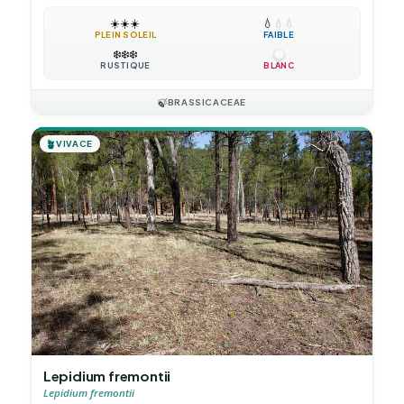
☀️
☀️
☀️
💧
💧
💧
PLEIN SOLEIL
FAIBLE
❄️
❄️
❄️
RUSTIQUE
BLANC
🍃
BRASSICACEAE
🪴
VIVACE
Lepidium fremontii
Lepidium fremontii