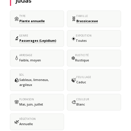
judas
TYPE
FAMILLE
🌼
🧬
Plante annuelle
Brassicaceae
GENRE
EXPOSITION
🔬
☀️
Passerages (Lepidium)
Toutes
ARROSAGE
RUSTICITÉ
💧
❄️
Faible, moyen
Rustique
SOL
FEUILLAGE
🪨
🍃
Sableux, limoneux,
Caduc
argileux
FLORAISON
COULEUR
🌸
🎨
Mai, juin, juillet
Blanc
VÉGÉTATION
🌿
Annuelle