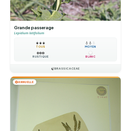
Grande passerage
Lepidium latifolium
☀️
☀️
☀️
💧
💧
💧
TOUS
MOYEN
❄️
❄️
❄️
RUSTIQUE
BLANC
🍃
BRASSICACEAE
🌻
ANNUELLE