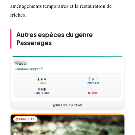
aménagements temporaires et la restauration de
friches.
Autres espèces du genre
Passerages
🪴
VIVACE
Maca
Lepidium meyenii
☀️
☀️
☀️
💧
💧
💧
TOUS
MOYEN
❄️
❄️
❄️
RUSTIQUE
BLANC
🍃
BRASSICACEAE
🌻
ANNUELLE