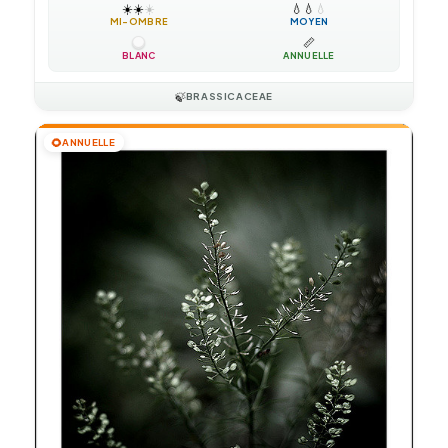
☀️
☀️
☀️
💧
💧
💧
MI-OMBRE
MOYEN
📏
BLANC
ANNUELLE
🍃
BRASSICACEAE
🌻
ANNUELLE