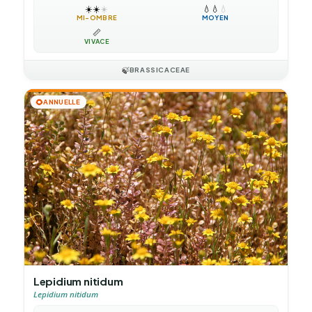
☀️
☀️
☀️
💧
💧
💧
MI-OMBRE
MOYEN
📏
VIVACE
🍃
BRASSICACEAE
🌻
ANNUELLE
Lepidium nitidum
Lepidium nitidum