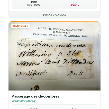
❄️
❄️
❄️
RUSTIQUE
BLANC
🍃
BRASSICACEAE
🌻
ANNUELLE
Passerage des décombres
Lepidium ruderale
☀️
☀️
☀️
💧
💧
💧