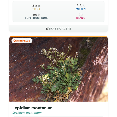
☀️
☀️
☀️
💧
💧
💧
TOUS
MOYEN
❄️
❄️
❄️
SEMI-RUSTIQUE
BLANC
🍃
BRASSICACEAE
🌻
ANNUELLE
Lepidium montanum
Lepidium montanum