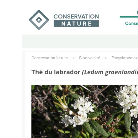
Conse
Conservation Nature
>
Biodiversité
>
Encyclopédie d
Thé du labrador
(Ledum groenlandi