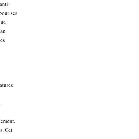
anti-
pour ses
que
lan
les
atures
,
nement.
s. Cet