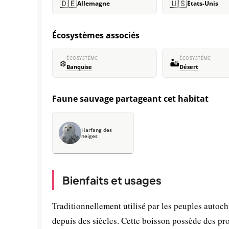
🇩🇪
🇺🇸
Allemagne
États-Unis
Écosystèmes associés
ÉCOSYSTÈME
ÉCOSYSTÈME
❄️
🏜️
Banquise
Désert
Faune sauvage partageant cet habitat
Harfang des
neiges
Bienfaits et usages
Traditionnellement utilisé par les peuples auto
depuis des siècles. Cette boisson possède des pro