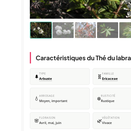
Caractéristiques du Thé du labr
TYPE
FAMILLE
🌲
🧬
Arbuste
Ericaceae
ARROSAGE
RUSTICITÉ
💧
❄️
Moyen, important
Rustique
FLORAISON
VÉGÉTATION
🌸
🌿
Avril, mai, juin
Vivace