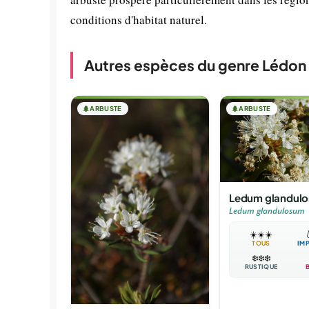
conditions d'habitat naturel.
Autres espèces du genre Lédon
🌲
ARBUSTE
🌲
ARBUSTE
Ledum glandul
Ledum glandulosum
☀️
☀️
☀️

TOUS
IM
❄️
❄️
❄️
RUSTIQUE