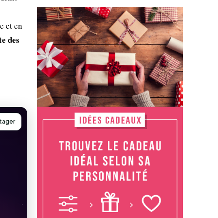
e et en
te des