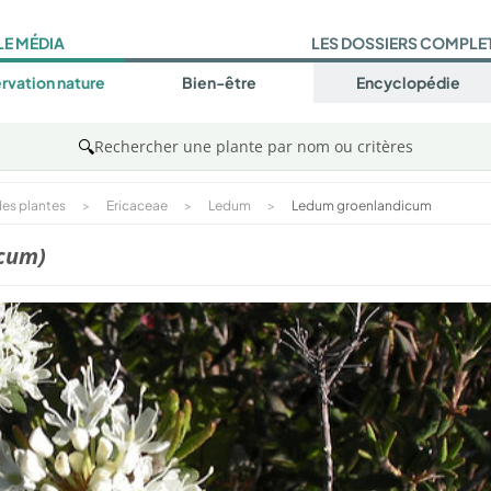
LE MÉDIA
LES DOSSIERS COMPLE
rvation nature
Bien-être
Encyclopédie
🔍
Rechercher une plante par nom ou critères
es plantes
>
Ericaceae
>
Ledum
>
Ledum groenlandicum
cum)