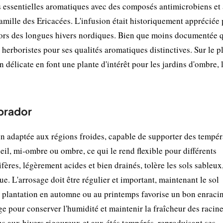
es essentielles aromatiques avec des composés antimicrobiens et 
amille des Ericacées. L'infusion était historiquement appréciée 
 lors des longues hivers nordiques. Bien que moins documentée 
s herboristes pour ses qualités aromatiques distinctives. Sur le p
n délicate en font une plante d'intérêt pour les jardins d'ombre, 
abrador
en adaptée aux régions froides, capable de supporter des tempér
oleil, mi-ombre ou ombre, ce qui le rend flexible pour différents
ères, légèrement acides et bien drainés, tolère les sols sableux
e. L'arrosage doit être régulier et important, maintenant le sol
a plantation en automne ou au printemps favorise un bon enraci
age pour conserver l'humidité et maintenir la fraîcheur des racine
ns aux hivers rigoureux et aux étés tempérés, reproduisant ses