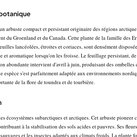
 botanique
 arbuste compact et persistant originaire des régions arctique
nt du Groenland et du Canada. Cette plante de la famille des E
euilles lancéolées, étroites et coriaces, sont densément disposé
 et aromatique lorsqu'on les froisse. Le feuillage persistant, d
ison abondante intervient d'avril à juin, produisant des ombelles 
tte espèce s'est parfaitement adaptée aux environnements nordi
rtante de la flore de toundra et de tourbière.
n
es écosystèmes subarctiques et arctiques. Cet arbuste pioneer 
ntribuant à la stabilisation des sols acides et pauvres. Ses fleurs
sauvages et les insectes adaptés aux climats froids. La plante f