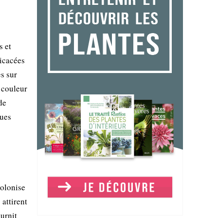
s et
ricacées
es sur
e couleur
de
ques
colonise
 attirent
ournit