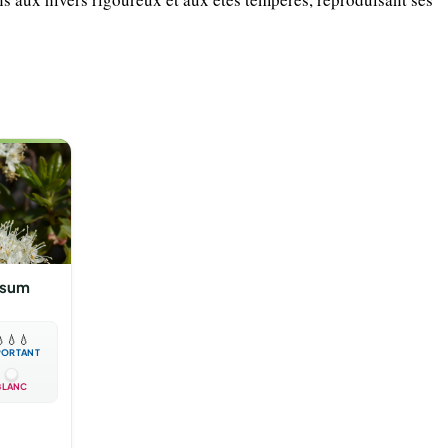
osum

💧
💧
PORTANT
BLANC