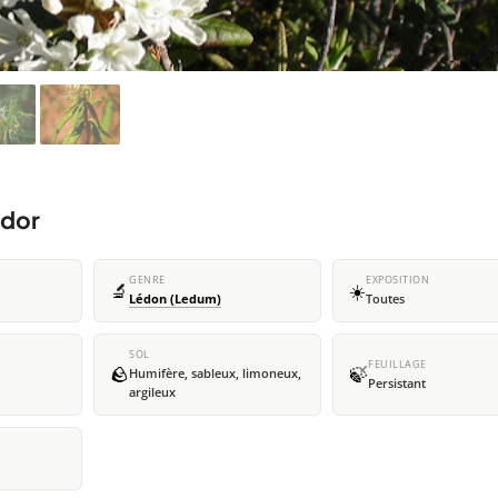
ador
GENRE
EXPOSITION
🔬
☀️
Lédon (Ledum)
Toutes
SOL
FEUILLAGE
🪨
🍃
Humifère, sableux, limoneux,
Persistant
argileux