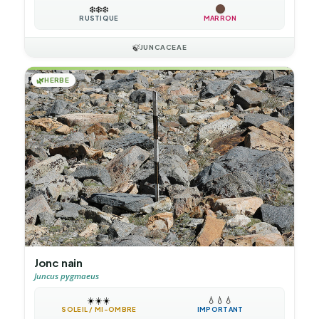
❄️
❄️
❄️
RUSTIQUE
MARRON
🍃
JUNCACEAE
🌿
HERBE
Jonc nain
Juncus pygmaeus
☀️
☀️
☀️
💧
💧
💧
SOLEIL / MI-OMBRE
IMPORTANT