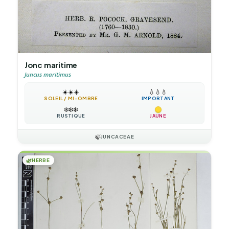
Jonc maritime
Juncus maritimus
☀️
☀️
☀️
💧
💧
💧
SOLEIL / MI-OMBRE
IMPORTANT
❄️
❄️
❄️
RUSTIQUE
JAUNE
🍃
JUNCACEAE
🌿
HERBE