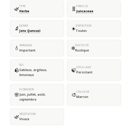
TYPE
FAMILLE
🌿
🧬
Herbe
Juncaceae
GENRE
EXPOSITION
🔬
☀️
Jonc (Juncus)
Toutes
ARROSAGE
RUSTICITÉ
💧
❄️
Important
Rustique
SOL
FEUILLAGE
🪨
🍃
Sableux, argileux,
Persistant
limoneux
FLORAISON
COULEUR
🌸
🎨
Juin, juillet, août,
Marron
septembre
VÉGÉTATION
🌿
Vivace