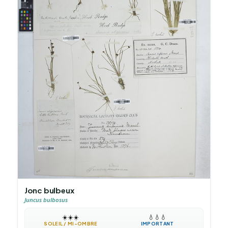
Jonc bulbeux
Juncus bulbosus
☀️
☀️
☀️
💧
💧
💧
SOLEIL / MI-OMBRE
IMPORTANT