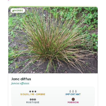
🌿
HERBE
Jonc diffus
Juncus effusus
☀️
☀️
☀️
💧
💧
💧
SOLEIL / MI-OMBRE
IMPORTANT
❄️
❄️
❄️
RUSTIQUE
MARRON