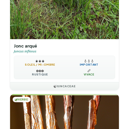
Jonc arqué
Juncus inflexus
☀️
☀️
☀️
💧
💧
💧
SOLEIL / MI-OMBRE
IMPORTANT
❄️
❄️
❄️
📏
RUSTIQUE
VIVACE
🍃
JUNCACEAE
🌿
HERBE