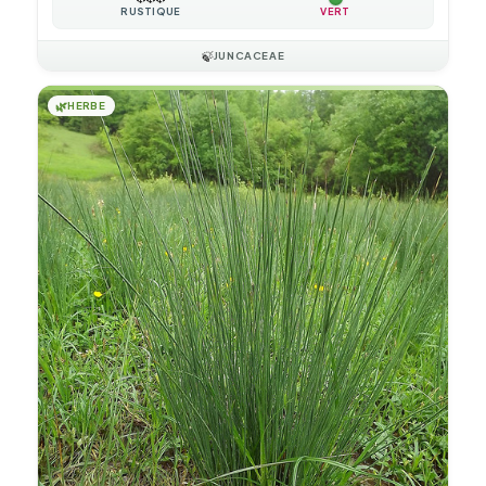
RUSTIQUE
VERT
🍃
JUNCACEAE
🌿
HERBE