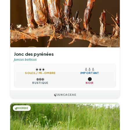
Jonc des pyrénées
Juncus balticus
☀️
☀️
☀️
💧
💧
💧
SOLEIL / MI-OMBRE
IMPORTANT
❄️
❄️
❄️
RUSTIQUE
NOIR
🍃
JUNCACEAE
🌿
HERBE