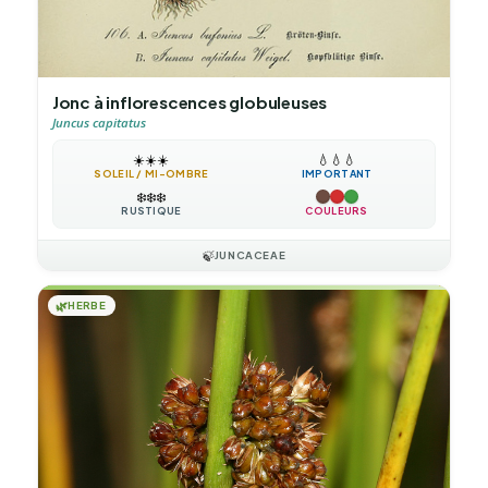
Jonc à inflorescences globuleuses
Juncus capitatus
☀️
☀️
☀️
💧
💧
💧
SOLEIL / MI-OMBRE
IMPORTANT
❄️
❄️
❄️
RUSTIQUE
COULEURS
🍃
JUNCACEAE
🌿
HERBE