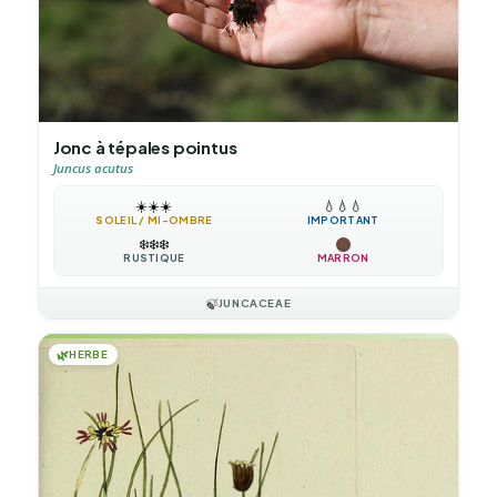
Jonc à tépales pointus
Juncus acutus
☀️
☀️
☀️
💧
💧
💧
SOLEIL / MI-OMBRE
IMPORTANT
❄️
❄️
❄️
RUSTIQUE
MARRON
🍃
JUNCACEAE
🌿
HERBE