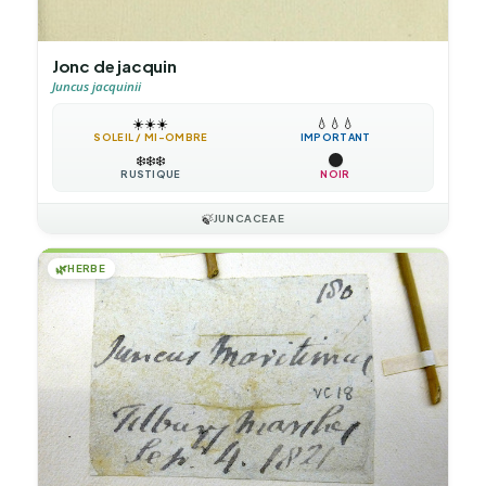
Jonc de jacquin
Juncus jacquinii
☀️
☀️
☀️
💧
💧
💧
SOLEIL / MI-OMBRE
IMPORTANT
❄️
❄️
❄️
RUSTIQUE
NOIR
🍃
JUNCACEAE
🌿
HERBE