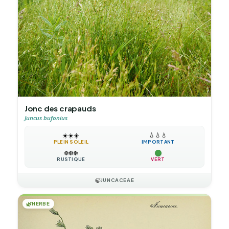
Jonc des crapauds
Juncus bufonius
☀️
☀️
☀️
💧
💧
💧
PLEIN SOLEIL
IMPORTANT
❄️
❄️
❄️
RUSTIQUE
VERT
🍃
JUNCACEAE
🌿
HERBE