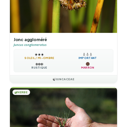
Jonc aggloméré
Juncus conglomeratus
☀️
☀️
☀️
💧
💧
💧
SOLEIL / MI-OMBRE
IMPORTANT
❄️
❄️
❄️
RUSTIQUE
MARRON
🍃
JUNCACEAE
🌿
HERBE