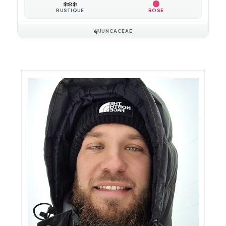
❄️
❄️
❄️
RUSTIQUE
ROSE
🍃
JUNCACEAE