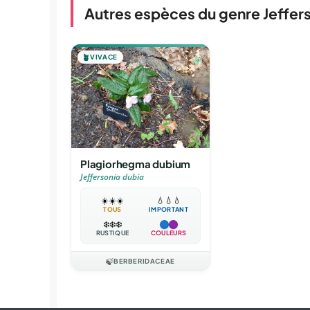
Autres espèces du genre Jeffer
🪴
VIVACE
Plagiorhegma dubium
Jeffersonia dubia
☀️
☀️
☀️
💧
💧
💧
TOUS
IMPORTANT
❄️
❄️
❄️
RUSTIQUE
COULEURS
🍃
BERBERIDACEAE