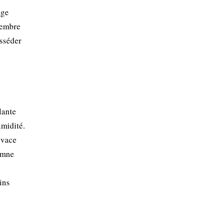
age
membre
osséder
lante
umidité.
ivace
tomne
ins