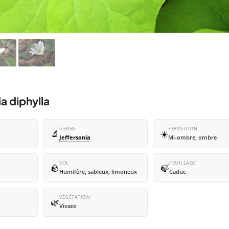
a diphylla
GENRE
EXPOSITION
🔬
☀️
Jeffersonia
Mi-ombre, ombre
SOL
FEUILLAGE
🪨
🍃
Humifère, sableux, limoneux
Caduc
VÉGÉTATION
🌿
Vivace