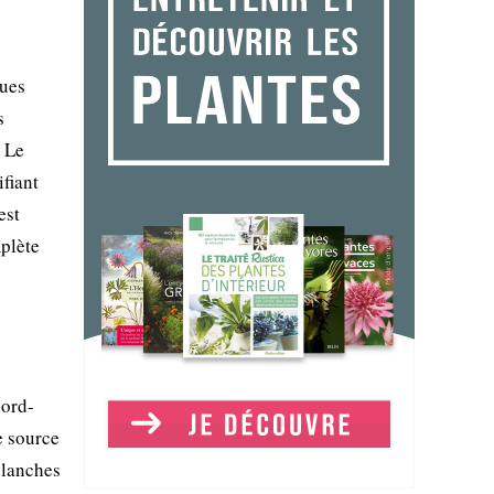
dues
s
. Le
ifiant
est
mplète
nord-
e source
 blanches