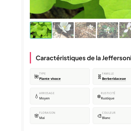
Caractéristiques de la Jeffersoni
TYPE
FAMILLE
🌺
🧬
Plante vivace
Berberidaceae
ARROSAGE
RUSTICITÉ
💧
❄️
Moyen
Rustique
FLORAISON
COULEUR
🌸
🎨
Mai
Blanc