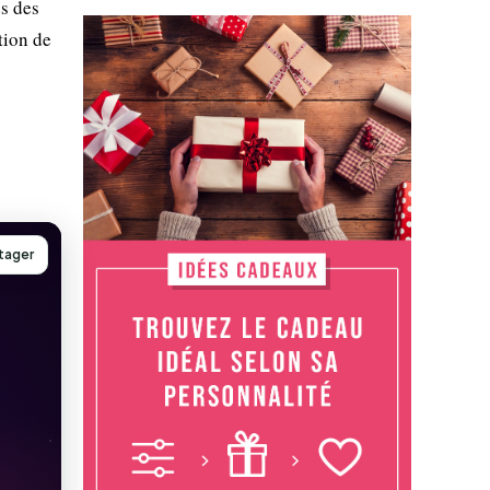
s des
tion de