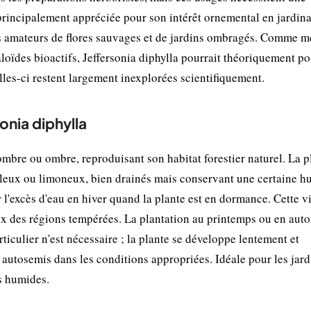
 principalement appréciée pour son intérêt ornemental en jardin
niers amateurs de flores sauvages et de jardins ombragés. Comme 
aloïdes bioactifs, Jeffersonia diphylla pourrait théoriquement p
lles-ci restent largement inexplorées scientifiquement.
sonia diphylla
ombre ou ombre, reproduisant son habitat forestier naturel. La p
bleux ou limoneux, bien drainés mais conservant une certaine h
 l'excès d'eau en hiver quand la plante est en dormance. Cette v
reux des régions tempérées. La plantation au printemps ou en au
iculier n'est nécessaire ; la plante se développe lentement et
 autosemis dans les conditions appropriées. Idéale pour les jard
s humides.