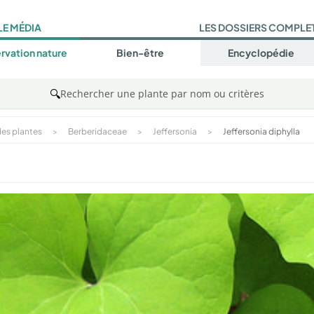
LE MÉDIA
LES DOSSIERS COMPLE
rvation nature
Bien-être
Encyclopédie
🔍
Rechercher une plante par nom ou critères
es plantes
>
Berberidaceae
>
Jeffersonia
>
Jeffersonia diphylla