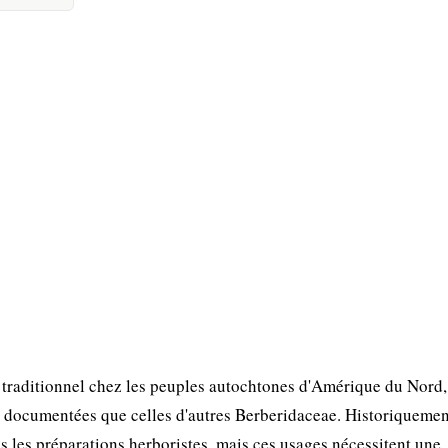
e traditionnel chez les peuples autochtones d'Amérique du Nord,
s documentées que celles d'autres Berberidaceae. Historiquemen
ans les préparations herboristes, mais ces usages nécessitent une