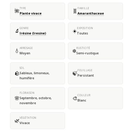
TYPE
FAMILLE
🌺
🧬
Plante vivace
Amaranthaceae
GENRE
EXPOSITION
🔬
☀️
Irésine (Iresine)
Toutes
ARROSAGE
RUSTICITÉ
💧
❄️
Moyen
Semi-rustique
SOL
FEUILLAGE
🪨
🍃
Sableux, limoneux,
Persistant
humifère
FLORAISON
COULEUR
🌸
🎨
Septembre, octobre,
Blanc
novembre
VÉGÉTATION
🌿
Vivace