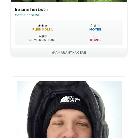
Iresine herbstii
Iresine herbstii
☀️
☀️
☀️
💧
💧
💧
PLEIN SOLEIL
MOYEN
❄️
❄️
❄️
SEMI-RUSTIQUE
BLANC
🍃
AMARANTHACEAE