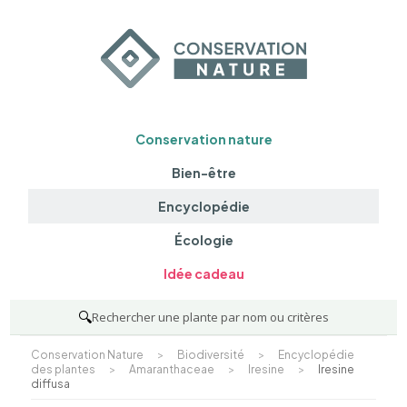
Conservation nature
Bien-être
Encyclopédie
Écologie
Idée cadeau
🔍
Rechercher une plante par nom ou critères
Conservation Nature
>
Biodiversité
>
Encyclopédie
des plantes
>
Amaranthaceae
>
Iresine
>
Iresine
diffusa