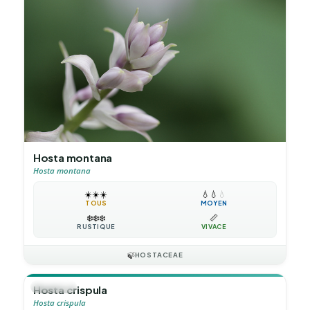
Hosta montana
Hosta montana
☀️
☀️
☀️
💧
💧
💧
TOUS
MOYEN
❄️
❄️
❄️
📏
RUSTIQUE
VIVACE
🍃
HOSTACEAE
🪴
VIVACE
Hosta crispula
Hosta crispula