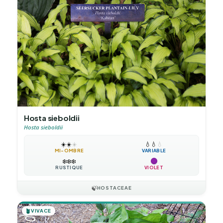
Hosta sieboldii
Hosta sieboldii
☀️
☀️
☀️
💧
💧
💧
MI-OMBRE
VARIABLE
❄️
❄️
❄️
RUSTIQUE
VIOLET
🍃
HOSTACEAE
🪴
VIVACE