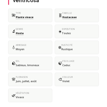
ventricosa
TYPE
FAMILLE
🌺
🧬
Plante vivace
Hostaceae
GENRE
EXPOSITION
🔬
☀️
Hosta
Toutes
ARROSAGE
RUSTICITÉ
💧
❄️
Moyen
Rustique
SOL
FEUILLAGE
🪨
🍃
Sableux, limoneux
Caduc
FLORAISON
COULEUR
🌸
🎨
Juin, juillet, août
Violet
VÉGÉTATION
🌿
Vivace