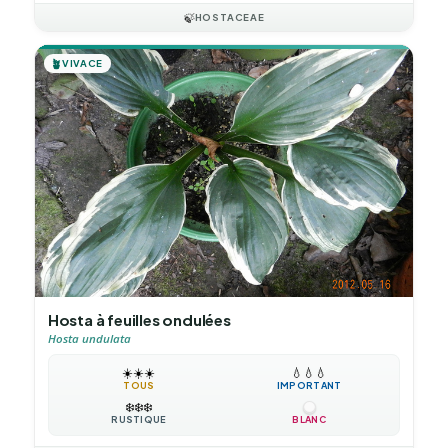
🍃
HOSTACEAE
🪴
VIVACE
Hosta à feuilles ondulées
Hosta undulata
☀️
☀️
☀️
💧
💧
💧
TOUS
IMPORTANT
❄️
❄️
❄️
RUSTIQUE
BLANC