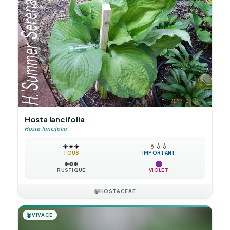
Hosta lancifolia
Hosta lancifolia
☀️
☀️
☀️
💧
💧
💧
TOUS
IMPORTANT
❄️
❄️
❄️
RUSTIQUE
VIOLET
🍃
HOSTACEAE
🪴
VIVACE