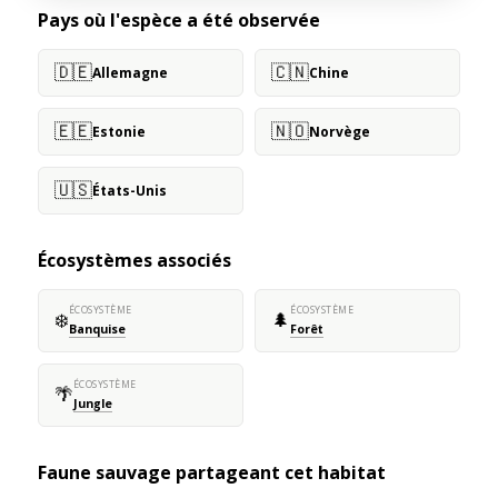
Pays où l'espèce a été observée
🇩🇪
🇨🇳
Allemagne
Chine
🇪🇪
🇳🇴
Estonie
Norvège
🇺🇸
États-Unis
Écosystèmes associés
ÉCOSYSTÈME
ÉCOSYSTÈME
❄️
🌲
Banquise
Forêt
ÉCOSYSTÈME
🌴
Jungle
Faune sauvage partageant cet habitat