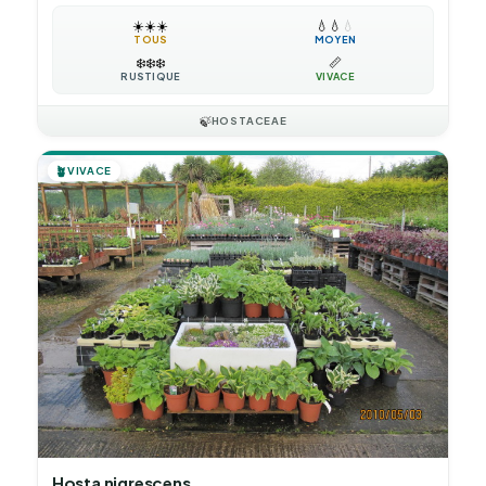
☀️
☀️
☀️
💧
💧
💧
TOUS
MOYEN
❄️
❄️
❄️
📏
RUSTIQUE
VIVACE
🍃
HOSTACEAE
🪴
VIVACE
Hosta nigrescens