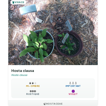
🪴
VIVACE
Hosta clausa
Hosta clausa
☀️
☀️
☀️
💧
💧
💧
MI-OMBRE
IMPORTANT
❄️
❄️
❄️
RUSTIQUE
VIOLET
🍃
HOSTACEAE