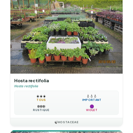
Hosta rectifolia
Hosta rectifolia
☀️
☀️
☀️
💧
💧
💧
TOUS
IMPORTANT
❄️
❄️
❄️
RUSTIQUE
VIOLET
🍃
HOSTACEAE