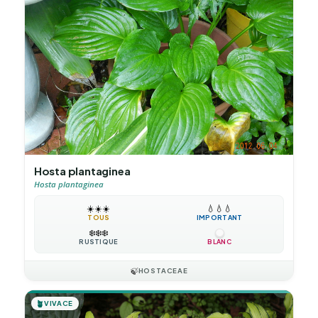
Hosta plantaginea
Hosta plantaginea
☀️
☀️
☀️
💧
💧
💧
TOUS
IMPORTANT
❄️
❄️
❄️
RUSTIQUE
BLANC
🍃
HOSTACEAE
🪴
VIVACE