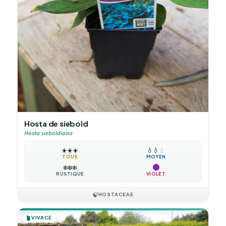
Hosta de siebold
Hosta sieboldiana
☀️
☀️
☀️
💧
💧
💧
TOUS
MOYEN
❄️
❄️
❄️
RUSTIQUE
VIOLET
🍃
HOSTACEAE
🪴
VIVACE