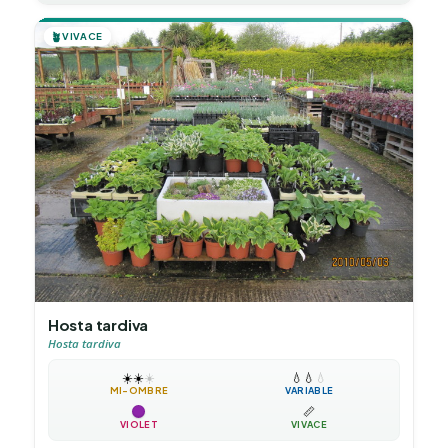
🪴
VIVACE
Hosta tardiva
Hosta tardiva
☀️
☀️
☀️
💧
💧
💧
MI-OMBRE
VARIABLE
📏
VIOLET
VIVACE