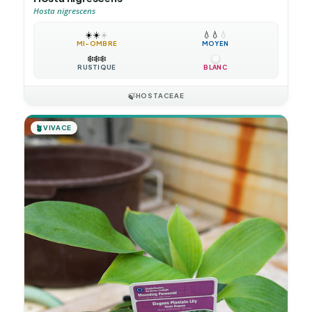
Hosta nigrescens
☀️
☀️
☀️
💧
💧
💧
MI-OMBRE
MOYEN
❄️
❄️
❄️
RUSTIQUE
BLANC
🍃
HOSTACEAE
🪴
VIVACE