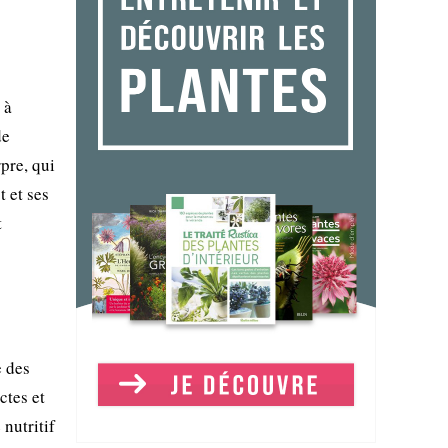
 à
de
rpre, qui
t et ses
t
e des
ctes et
nutritif