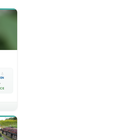

💧
EN

ACE