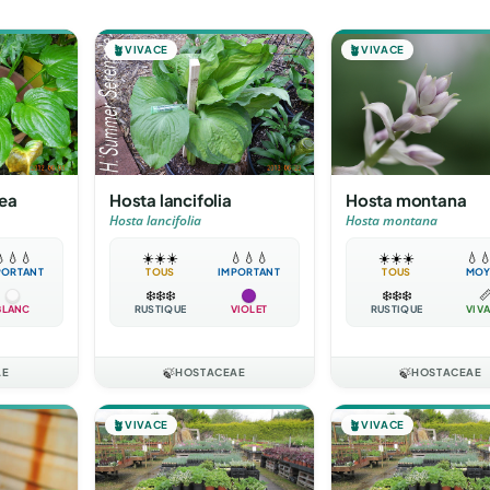
🪴
VIVACE
🪴
VIVACE
nea
Hosta lancifolia
Hosta montana
Hosta lancifolia
Hosta montana

💧
💧
☀️
☀️
☀️
💧
💧
💧
☀️
☀️
☀️
💧

PORTANT
TOUS
IMPORTANT
TOUS
MOY
❄️
❄️
❄️
❄️
❄️
❄️

BLANC
RUSTIQUE
VIOLET
RUSTIQUE
VIV
AE
🍃
HOSTACEAE
🍃
HOSTACEAE
🪴
VIVACE
🪴
VIVACE