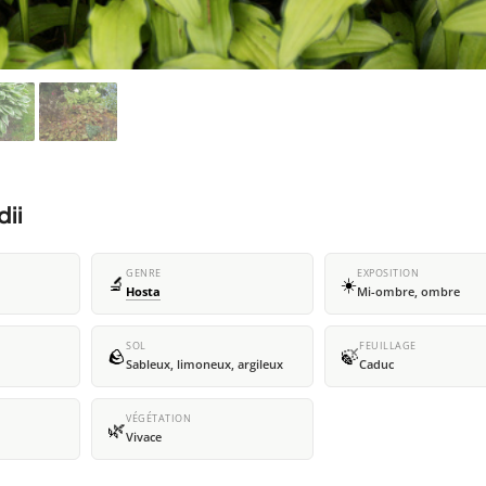
dii
GENRE
EXPOSITION
🔬
☀️
Hosta
Mi-ombre, ombre
SOL
FEUILLAGE
🪨
🍃
Sableux, limoneux, argileux
Caduc
VÉGÉTATION
🌿
Vivace