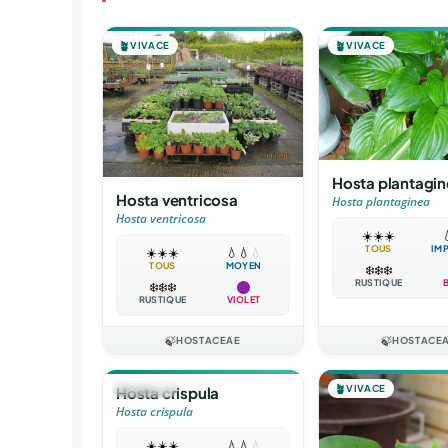
🪴
VIVACE
🪴
VIVACE
Hosta plantagi
Hosta ventricosa
Hosta plantaginea
Hosta ventricosa
☀️
☀️
☀️

TOUS
IM
☀️
☀️
☀️
💧
💧
💧
TOUS
MOYEN
❄️
❄️
❄️
RUSTIQUE
❄️
❄️
❄️
RUSTIQUE
VIOLET
🍃
HOSTACEAE
🍃
HOSTACE
🪴
VIVACE
🪴
VIVACE
Hosta crispula
Hosta crispula
☀️
☀️
☀️
💧
💧
💧