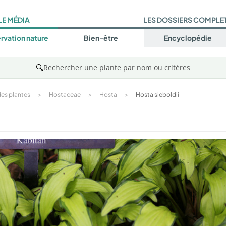
LE MÉDIA
LES DOSSIERS COMPLE
rvation nature
Bien-être
Encyclopédie
🔍
Rechercher une plante par nom ou critères
es plantes
>
Hostaceae
>
Hosta
>
Hosta sieboldii