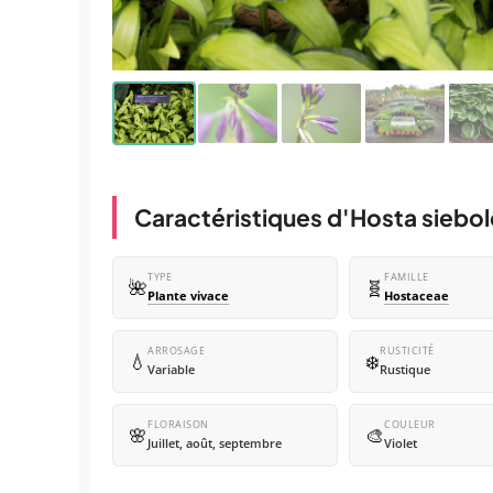
Caractéristiques d'Hosta siebol
TYPE
FAMILLE
🌺
🧬
Plante vivace
Hostaceae
ARROSAGE
RUSTICITÉ
💧
❄️
Variable
Rustique
FLORAISON
COULEUR
🌸
🎨
Juillet, août, septembre
Violet