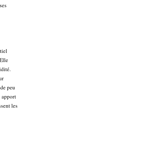
ses
tiel
Elle
dité.
ur
nde peu
n apport
ssent les