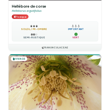
Hellébore de corse
Helleborus argutifolius
☠️
Toxique
☀️
☀️
☀️
💧
💧
💧
SOLEIL / MI-OMBRE
IMPORTANT
❄️
❄️
❄️
SEMI-RUSTIQUE
VERT
🍃
RANUNCULACEAE
🪴
VIVACE