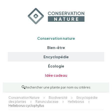
Conservation nature
Bien-être
Encyclopédie
Écologie
Idée cadeau
🔍
Rechercher une plante par nom ou critères
Conservation Nature
>
Biodiversité
>
Encyclopédie
des plantes
>
Ranunculaceae
>
Helleborus
>
Helleborus cyclophyllus