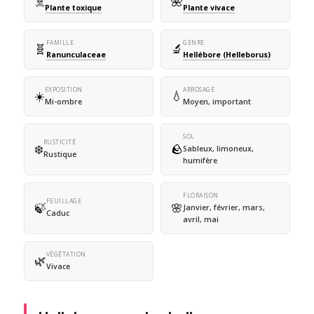
☠️
🌺
Plante toxique
Plante vivace
FAMILLE
GENRE
🧬
🔬
Ranunculaceae
Hellébore (Helleborus)
EXPOSITION
ARROSAGE
☀️
💧
Mi-ombre
Moyen, important
SOL
RUSTICITÉ
❄️
🪨
Sableux, limoneux,
Rustique
humifère
FLORAISON
FEUILLAGE
🍃
🌸
Janvier, février, mars,
Caduc
avril, mai
VÉGÉTATION
🌿
Vivace