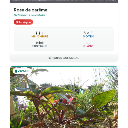
Rose de carême
Helleborus orientalis
☠️
Toxique
☀️
☀️
☀️
💧
💧
💧
MI-OMBRE
MOYEN
❄️
❄️
❄️
RUSTIQUE
BLANC
🍃
RANUNCULACEAE
🪴
VIVACE