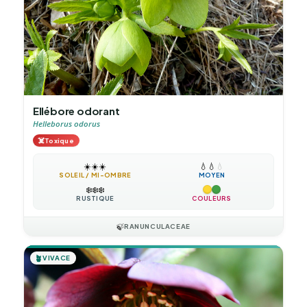
Ellébore odorant
Helleborus odorus
☠️
Toxique
☀️
☀️
☀️
💧
💧
💧
SOLEIL / MI-OMBRE
MOYEN
❄️
❄️
❄️
RUSTIQUE
COULEURS
🍃
RANUNCULACEAE
🪴
VIVACE