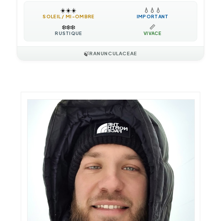
☀️
☀️
☀️
💧
💧
💧
SOLEIL / MI-OMBRE
IMPORTANT
❄️
❄️
❄️
📏
RUSTIQUE
VIVACE
🍃
RANUNCULACEAE