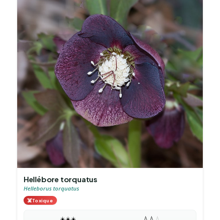
Hellébore torquatus
Helleborus torquatus
☠️
Toxique
☀️
☀️
☀️
💧
💧
💧