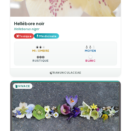
Hellébore noir
Helleborus niger
☠️
💊
Toxique
Médicinale
☀️
☀️
☀️
💧
💧
💧
MI-OMBRE
MOYEN
❄️
❄️
❄️
RUSTIQUE
BLANC
🍃
RANUNCULACEAE
🪴
VIVACE