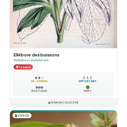
Ellébore des buissons
Helleborus dumetorum
☠️
Toxique
☀️
☀️
☀️
💧
💧
💧
MI-OMBRE
IMPORTANT
❄️
❄️
❄️
RUSTIQUE
VERT
🍃
RANUNCULACEAE
🪴
VIVACE