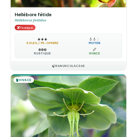
Hellébore fétide
Helleborus foetidus
☠️
Toxique
☀️
☀️
☀️
💧
💧
💧
SOLEIL / MI-OMBRE
MOYEN
❄️
❄️
❄️
📏
RUSTIQUE
VIVACE
🍃
RANUNCULACEAE
🪴
VIVACE