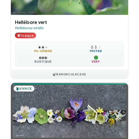
Hellébore vert
Helleborus viridis
☠️
Toxique
☀️
☀️
☀️
💧
💧
💧
MI-OMBRE
MOYEN
❄️
❄️
❄️
RUSTIQUE
VERT
🍃
RANUNCULACEAE
🪴
VIVACE