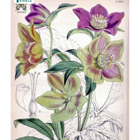
🪴
VIVACE