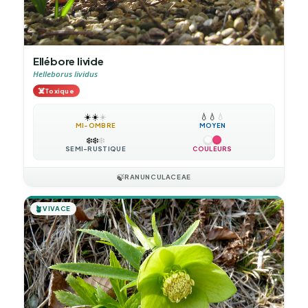
Ellébore livide
Helleborus lividus
☠️
Toxique
☀️
☀️
☀️
💧
💧
💧
MI-OMBRE
MOYEN
❄️
❄️
❄️
SEMI-RUSTIQUE
COULEURS
🍃
RANUNCULACEAE
🪴
VIVACE