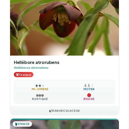
Hellébore atrorubens
Helleborus atrorubens
☠️
Toxique
☀️
☀️
☀️
💧
💧
💧
MI-OMBRE
MOYEN
❄️
❄️
❄️
RUSTIQUE
ROUGE
🍃
RANUNCULACEAE
🪴
VIVACE