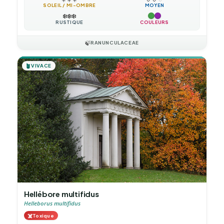
SOLEIL / MI-OMBRE
MOYEN
❄️
❄️
❄️
RUSTIQUE
COULEURS
🍃
RANUNCULACEAE
🪴
VIVACE
Hellébore multifidus
Helleborus multifidus
☠️
Toxique