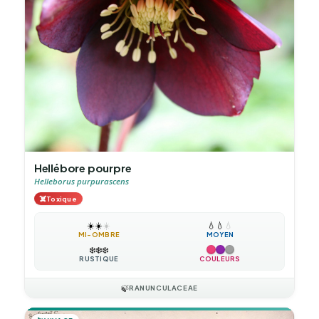
Hellébore pourpre
Helleborus purpurascens
☠️
Toxique
☀️
☀️
☀️
💧
💧
💧
MI-OMBRE
MOYEN
❄️
❄️
❄️
RUSTIQUE
COULEURS
🍃
RANUNCULACEAE