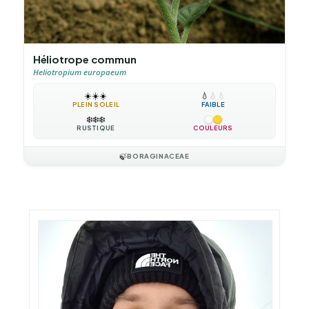
Héliotrope commun
Heliotropium europaeum
☀️
☀️
☀️
💧
💧
💧
PLEIN SOLEIL
FAIBLE
❄️
❄️
❄️
RUSTIQUE
COULEURS
🍃
BORAGINACEAE