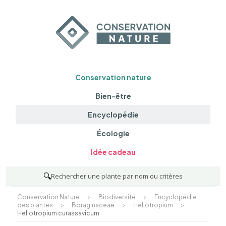
Conservation nature
Bien-être
Encyclopédie
Écologie
Idée cadeau
🔍
Rechercher une plante par nom ou critères
Conservation Nature
>
Biodiversité
>
Encyclopédie
des plantes
>
Boraginaceae
>
Heliotropium
>
Heliotropium curassavicum