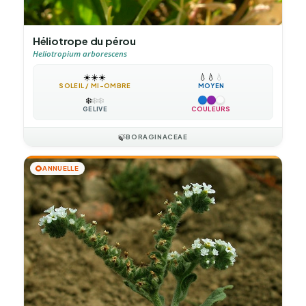
Héliotrope du pérou
Heliotropium arborescens
☀️
☀️
☀️
💧
💧
💧
SOLEIL / MI-OMBRE
MOYEN
❄️
❄️
❄️
GÉLIVE
COULEURS
🍃
BORAGINACEAE
🌻
ANNUELLE