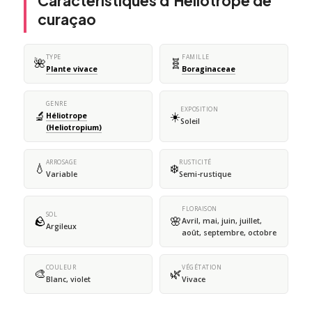
Caractéristiques d'Héliotrope de
curaçao
TYPE
FAMILLE
🌺
🧬
Plante vivace
Boraginaceae
GENRE
EXPOSITION
🔬
☀️
Héliotrope
Soleil
(Heliotropium)
ARROSAGE
RUSTICITÉ
💧
❄️
Variable
Semi-rustique
FLORAISON
SOL
🪨
🌸
Avril, mai, juin, juillet,
Argileux
août, septembre, octobre
COULEUR
VÉGÉTATION
🎨
🌿
Blanc, violet
Vivace