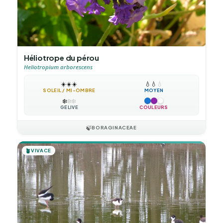
Héliotrope du pérou
Heliotropium arborescens
☀️
☀️
☀️
💧
💧
💧
SOLEIL / MI-OMBRE
MOYEN
❄️
❄️
❄️
GÉLIVE
COULEURS
🍃
BORAGINACEAE
🪴
VIVACE