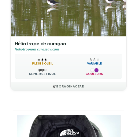
Héliotrope de curaçao
Heliotropium curassavicum
☀️
☀️
☀️
💧
💧
💧
PLEIN SOLEIL
VARIABLE
❄️
❄️
❄️
SEMI-RUSTIQUE
COULEURS
🍃
BORAGINACEAE