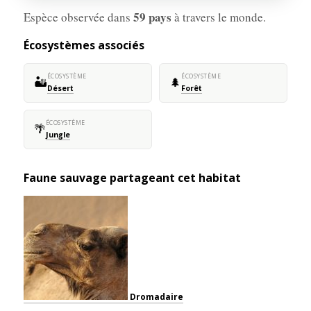
59 pays
Espèce observée dans
à travers le monde.
Écosystèmes associés
ÉCOSYSTÈME
ÉCOSYSTÈME
🏜️
🌲
Désert
Forêt
ÉCOSYSTÈME
🌴
Jungle
Faune sauvage partageant cet habitat
Dromadaire