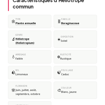
Caractéristiques d'Héliotrope
commun
TYPE
FAMILLE
🌼
🧬
Plante annuelle
Boraginaceae
GENRE
EXPOSITION
🔬
☀️
Héliotrope
Soleil
(Heliotropium)
ARROSAGE
RUSTICITÉ
💧
❄️
Faible
Rustique
SOL
FEUILLAGE
🪨
🍃
Limoneux
Caduc
FLORAISON
COULEUR
🌸
🎨
Juin, juillet, août,
Blanc, jaune
septembre, octobre