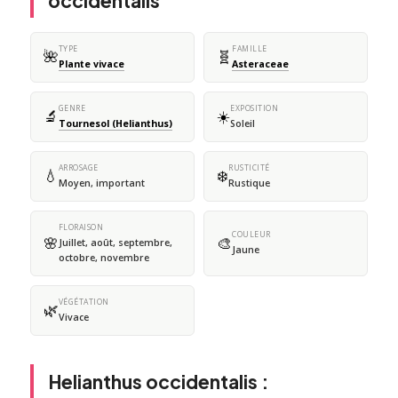
occidentalis
TYPE
FAMILLE
🌺
🧬
Plante vivace
Asteraceae
GENRE
EXPOSITION
🔬
☀️
Tournesol (Helianthus)
Soleil
ARROSAGE
RUSTICITÉ
💧
❄️
Moyen, important
Rustique
FLORAISON
COULEUR
🌸
🎨
Juillet, août, septembre,
Jaune
octobre, novembre
VÉGÉTATION
🌿
Vivace
Helianthus occidentalis :