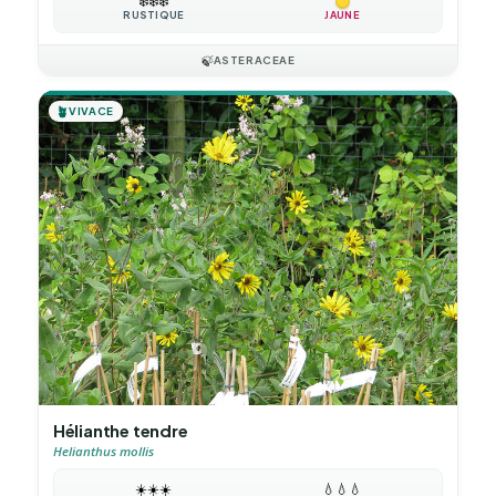
❄️
❄️
❄️
RUSTIQUE
JAUNE
🍃
ASTERACEAE
🪴
VIVACE
Hélianthe tendre
Helianthus mollis
☀️
☀️
☀️
💧
💧
💧