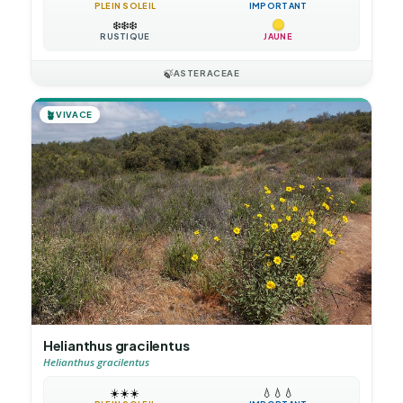
PLEIN SOLEIL
IMPORTANT
❄️
❄️
❄️
RUSTIQUE
JAUNE
🍃
ASTERACEAE
🪴
VIVACE
Helianthus gracilentus
Helianthus gracilentus
☀️
☀️
☀️
💧
💧
💧