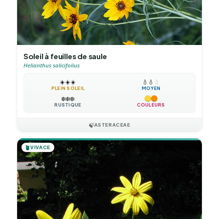
Soleil à feuilles de saule
Helianthus salicifolius
☀️
☀️
☀️
💧
💧
💧
PLEIN SOLEIL
MOYEN
❄️
❄️
❄️
RUSTIQUE
COULEURS
🍃
ASTERACEAE
🪴
VIVACE