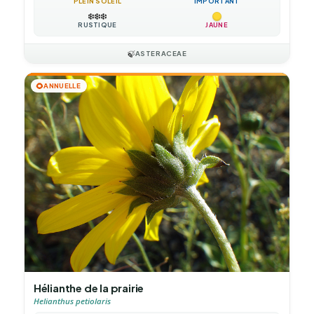
PLEIN SOLEIL
IMPORTANT
❄️
❄️
❄️
RUSTIQUE
JAUNE
🍃
ASTERACEAE
🌻
ANNUELLE
Hélianthe de la prairie
Helianthus petiolaris