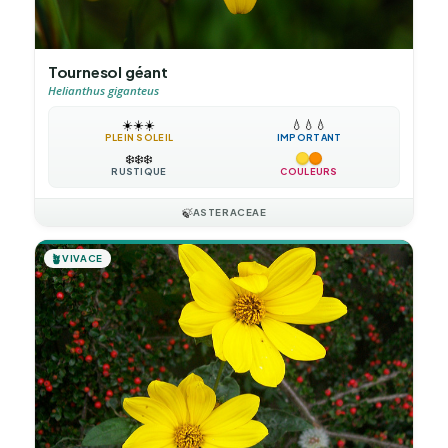
Tournesol géant
Helianthus giganteus
☀️
☀️
☀️
💧
💧
💧
PLEIN SOLEIL
IMPORTANT
❄️
❄️
❄️
RUSTIQUE
COULEURS
🍃
ASTERACEAE
🪴
VIVACE