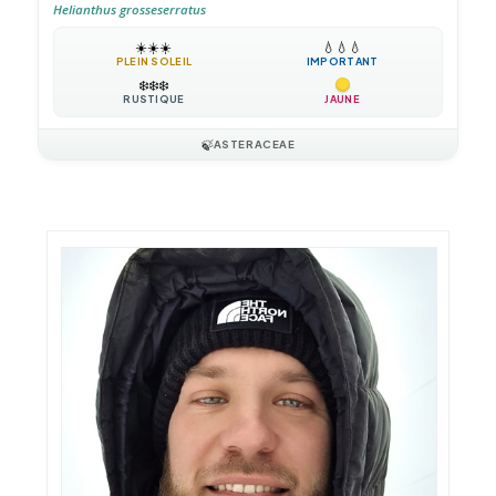
Helianthus grosseserratus
☀️
☀️
☀️
💧
💧
💧
PLEIN SOLEIL
IMPORTANT
❄️
❄️
❄️
RUSTIQUE
JAUNE
🍃
ASTERACEAE