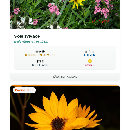
Soleil vivace
Helianthus atrorubens
☀️
☀️
☀️
💧
💧
💧
SOLEIL / MI-OMBRE
MOYEN
❄️
❄️
❄️
RUSTIQUE
JAUNE
🍃
ASTERACEAE
🌻
ANNUELLE