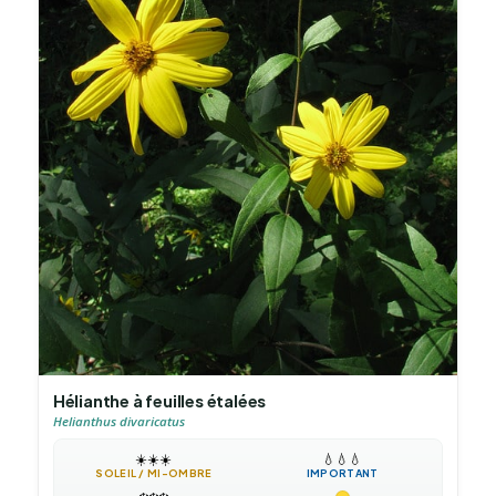
Hélianthe à feuilles étalées
Helianthus divaricatus
☀️
☀️
☀️
💧
💧
💧
SOLEIL / MI-OMBRE
IMPORTANT