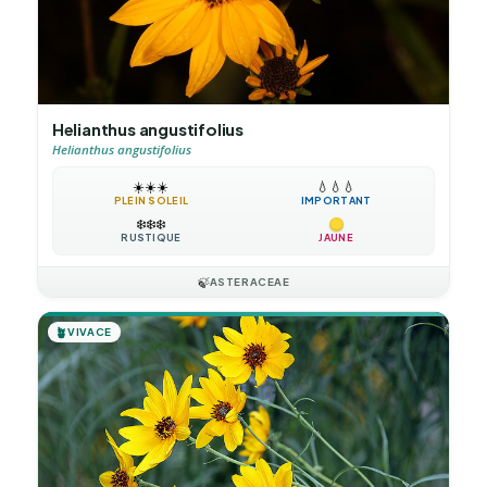
Helianthus angustifolius
Helianthus angustifolius
☀️
☀️
☀️
💧
💧
💧
PLEIN SOLEIL
IMPORTANT
❄️
❄️
❄️
RUSTIQUE
JAUNE
🍃
ASTERACEAE
🪴
VIVACE