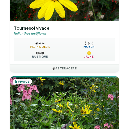
Tournesol vivace
Helianthus laetiflorus
☀️
☀️
☀️
💧
💧
💧
PLEIN SOLEIL
MOYEN
❄️
❄️
❄️
RUSTIQUE
JAUNE
🍃
ASTERACEAE
🪴
VIVACE