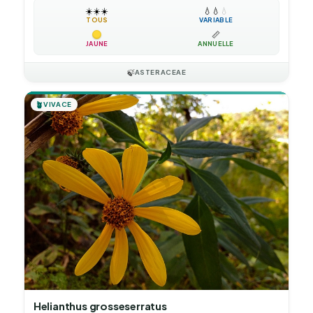
☀️
☀️
☀️
💧
💧
💧
TOUS
VARIABLE
📏
JAUNE
ANNUELLE
🍃
ASTERACEAE
🪴
VIVACE
Helianthus grosseserratus