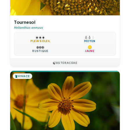
Tournesol
Helianthus annuus
☀️
☀️
☀️
💧
💧
💧
PLEIN SOLEIL
MOYEN
❄️
❄️
❄️
RUSTIQUE
JAUNE
🍃
ASTERACEAE
🪴
VIVACE