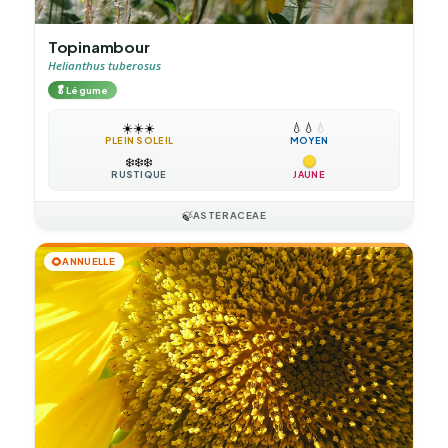
Topinambour
Helianthus tuberosus
🥬
Légume
☀️
☀️
☀️
💧
💧
💧
PLEIN SOLEIL
MOYEN
❄️
❄️
❄️
RUSTIQUE
JAUNE
🍃
ASTERACEAE
🌻
ANNUELLE