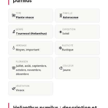
pumilus
TYPE
FAMILLE
🌺
🧬
Plante vivace
Asteraceae
GENRE
EXPOSITION
🔬
☀️
Tournesol (Helianthus)
Soleil
ARROSAGE
RUSTICITÉ
💧
❄️
Moyen, important
Rustique
FLORAISON
Juillet, août, septembre,
COULEUR
🌸
🎨
octobre, novembre,
Jaune
décembre
VÉGÉTATION
🌿
Vivace
Helianthus pumilus : description et