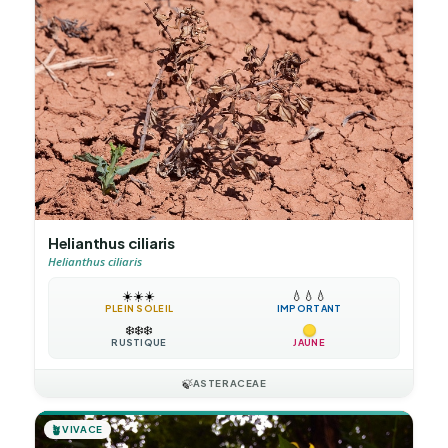
Helianthus ciliaris
Helianthus ciliaris
☀️
☀️
☀️
💧
💧
💧
PLEIN SOLEIL
IMPORTANT
❄️
❄️
❄️
RUSTIQUE
JAUNE
🍃
ASTERACEAE
🪴
VIVACE