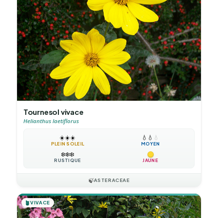
Tournesol vivace
Helianthus laetiflorus
☀️
☀️
☀️
💧
💧
💧
PLEIN SOLEIL
MOYEN
❄️
❄️
❄️
RUSTIQUE
JAUNE
🍃
ASTERACEAE
🪴
VIVACE