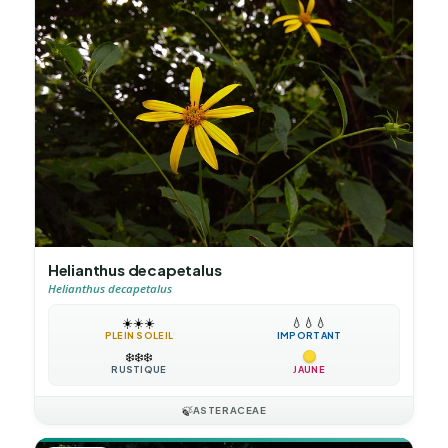
Helianthus decapetalus
Helianthus decapetalus
☀️
☀️
☀️
💧
💧
💧
PLEIN SOLEIL
IMPORTANT
❄️
❄️
❄️
RUSTIQUE
JAUNE
🍃
ASTERACEAE