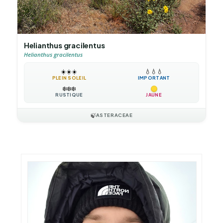
Helianthus gracilentus
Helianthus gracilentus
☀️
☀️
☀️
💧
💧
💧
PLEIN SOLEIL
IMPORTANT
❄️
❄️
❄️
RUSTIQUE
JAUNE
🍃
ASTERACEAE