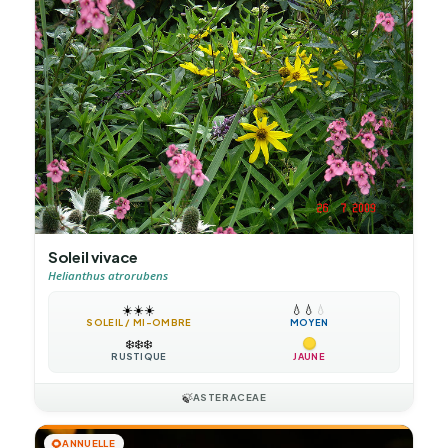
Soleil vivace
Helianthus atrorubens
☀️
☀️
☀️
💧
💧
💧
SOLEIL / MI-OMBRE
MOYEN
❄️
❄️
❄️
RUSTIQUE
JAUNE
🍃
ASTERACEAE
🌻
ANNUELLE