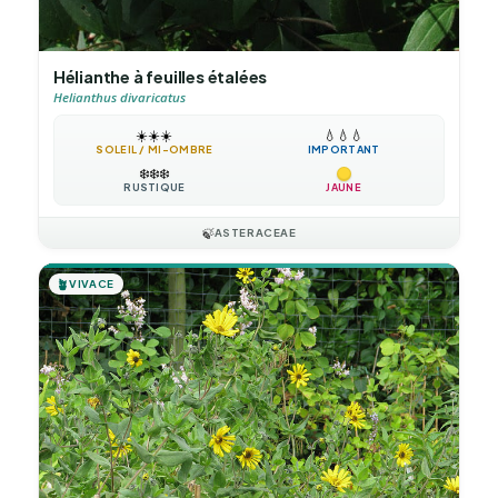
Hélianthe à feuilles étalées
Helianthus divaricatus
☀️
☀️
☀️
💧
💧
💧
SOLEIL / MI-OMBRE
IMPORTANT
❄️
❄️
❄️
RUSTIQUE
JAUNE
🍃
ASTERACEAE
🪴
VIVACE