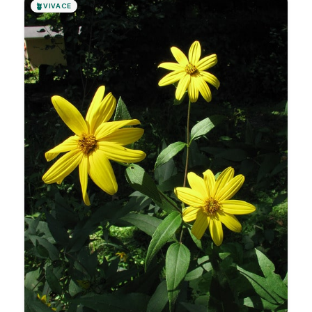
🪴
VIVACE