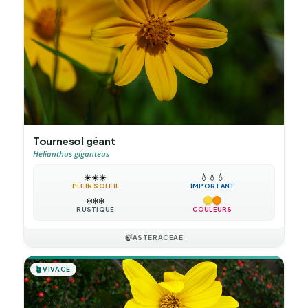
Tournesol géant
Helianthus giganteus
☀️
☀️
☀️
💧
💧
💧
PLEIN SOLEIL
IMPORTANT
❄️
❄️
❄️
RUSTIQUE
COULEURS
🍃
ASTERACEAE
🪴
VIVACE