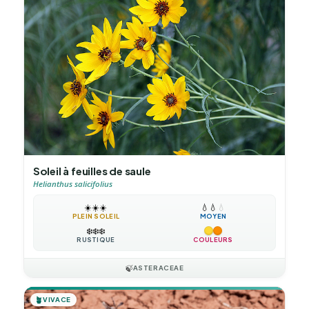
Soleil à feuilles de saule
Helianthus salicifolius
☀️
☀️
☀️
💧
💧
💧
PLEIN SOLEIL
MOYEN
❄️
❄️
❄️
RUSTIQUE
COULEURS
🍃
ASTERACEAE
🪴
VIVACE