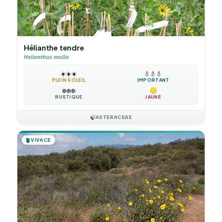
Hélianthe tendre
Helianthus mollis
☀️
☀️
☀️
💧
💧
💧
PLEIN SOLEIL
IMPORTANT
❄️
❄️
❄️
RUSTIQUE
JAUNE
🍃
ASTERACEAE
🪴
VIVACE