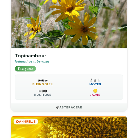
Topinambour
Helianthus tuberosus
🥬
Légume
☀️
☀️
☀️
💧
💧
💧
PLEIN SOLEIL
MOYEN
❄️
❄️
❄️
RUSTIQUE
JAUNE
🍃
ASTERACEAE
🌻
ANNUELLE