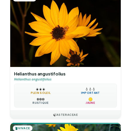
Helianthus angustifolius
Helianthus angustifolius
☀️
☀️
☀️
💧
💧
💧
PLEIN SOLEIL
IMPORTANT
❄️
❄️
❄️
RUSTIQUE
JAUNE
🍃
ASTERACEAE
🪴
VIVACE