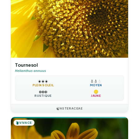
Tournesol
Helianthus annuus
☀️
☀️
☀️
💧
💧
💧
PLEIN SOLEIL
MOYEN
❄️
❄️
❄️
RUSTIQUE
JAUNE
🍃
ASTERACEAE
🪴
VIVACE