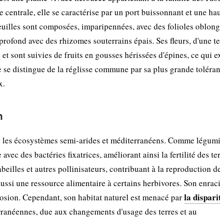
 centrale, elle se caractérise par un port buissonnant et une ha
uilles sont composées, imparipennées, avec des folioles oblong
rofond avec des rhizomes souterrains épais. Ses fleurs, d'une te
et sont suivies de fruits en gousses hérissées d'épines, ce qui 
ce se distingue de la réglisse commune par sa plus grande toléra
x.
n
ns les écosystèmes semi-arides et méditerranéens. Comme légum
avec des bactéries fixatrices, améliorant ainsi la fertilité des te
abeilles et autres pollinisateurs, contribuant à la reproduction d
aussi une ressource alimentaire à certains herbivores. Son enra
la dispari
'érosion. Cependant, son habitat naturel est menacé par
ranéennes, due aux changements d'usage des terres et au