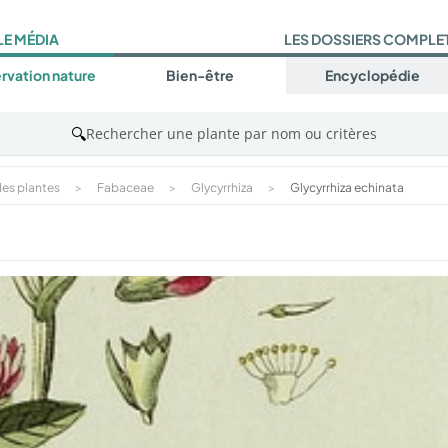
LE MÉDIA
LES DOSSIERS COMPLE
rvation nature
Bien-être
Encyclopédie
🔍
Rechercher une plante par nom ou critères
es plantes
>
Fabaceae
>
Glycyrrhiza
>
Glycyrrhiza echinata