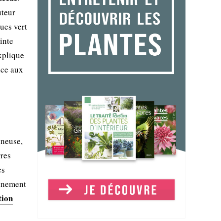
uteur
ues vert
inte
explique
nce aux
ineuse,
rres
es
cinement
tion