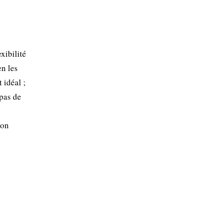
xibilité
en les
 idéal ;
 pas de
ion