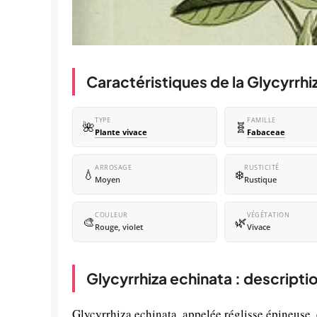
Caractéristiques de la Glycyrrhi
TYPE
FAMILLE
🌺
🧬
Plante vivace
Fabaceae
ARROSAGE
RUSTICITÉ
💧
❄️
Moyen
Rustique
COULEUR
VÉGÉTATION
🎨
🌿
Rouge, violet
Vivace
Glycyrrhiza echinata : descripti
Glycyrrhiza echinata, appelée réglisse épineuse,