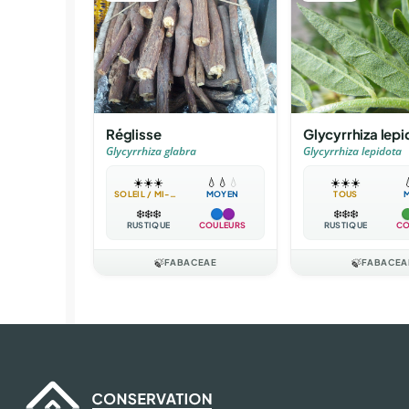
Réglisse
Glycyrrhiza lepi
Glycyrrhiza glabra
Glycyrrhiza lepidota
☀️
☀️
☀️
💧
💧
💧
☀️
☀️
☀️

SOLEIL / MI-OMBRE
MOYEN
TOUS
❄️
❄️
❄️
❄️
❄️
❄️
RUSTIQUE
COULEURS
RUSTIQUE
CO
🍃
FABACEAE
🍃
FABACEA