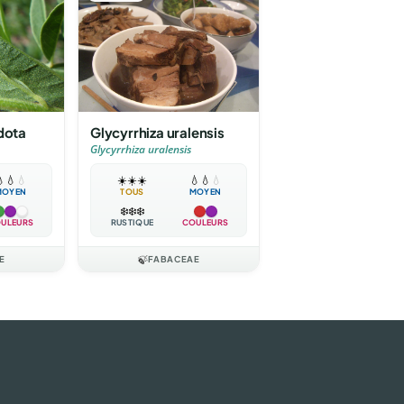
dota
Glycyrrhiza uralensis
Glycyrrhiza uralensis

💧
💧
☀️
☀️
☀️
💧
💧
💧
MOYEN
TOUS
MOYEN
❄️
❄️
❄️
ULEURS
RUSTIQUE
COULEURS
E
🍃
FABACEAE