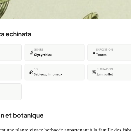
za echinata
GENRE
EXPOSITION
🔬
☀️
Glycyrrhiza
Toutes
SOL
FLORAISON
🪨
🌸
Sableux, limoneux
Juin, juillet
on et botanique
 est une plante vivace herbacée appartenant à la famille des Fab