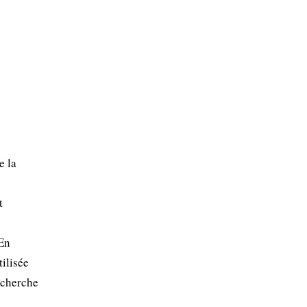
e la
t
 En
ilisée
echerche