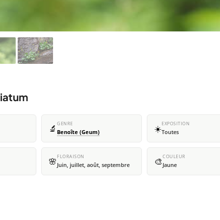
diatum
GENRE
EXPOSITION
🔬
☀️
Benoîte (Geum)
Toutes
FLORAISON
COULEUR
🌸
🎨
Juin, juillet, août, septembre
Jaune