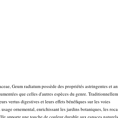
ceae, Geum radiatum possède des propriétés astringentes et an
umentées que celles d'autres espèces du genre. Traditionnelleme
urs vertus digestives et leurs effets bénéfiques sur les voies
n usage ornemental, enrichissant les jardins botaniques, les rocai
. Elle apporte une touche de couleur durable aux espaces naturels