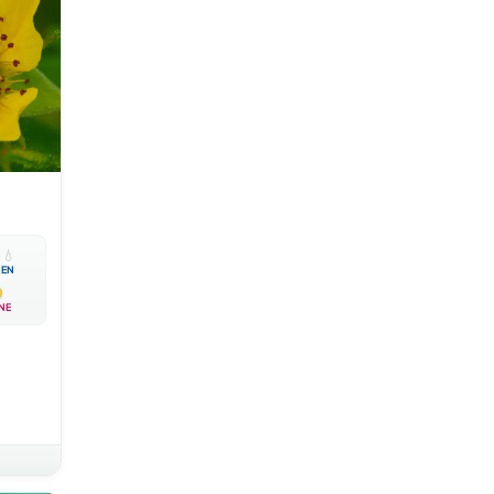

💧
EN
NE