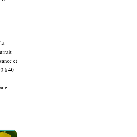
 La
urrait
ssance et
30 à 40
éale