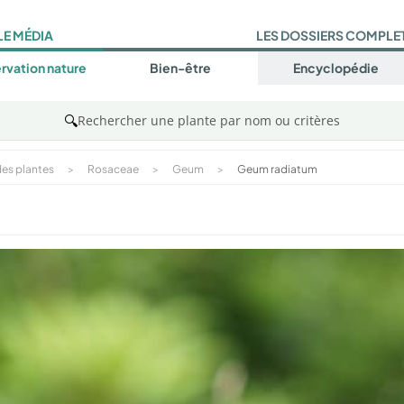
LE MÉDIA
LES DOSSIERS COMPLE
rvation nature
Bien-être
Encyclopédie
🔍
Rechercher une plante par nom ou critères
es plantes
>
Rosaceae
>
Geum
>
Geum radiatum