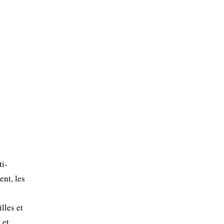
ti-
nt, les
lles et
 et