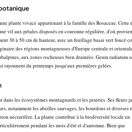
 botanique
ne plante vivace appartenant à la famille des Rosaceae. Cette 
aune vif aux pétales disposés en couronne régulière, d'où provie
ement 30 à 50 cm de hauteur, avec un feuillage basai vert foncé 
iginaire des régions montagneuses d'Europe centrale et orientale
t subalpines, aux zones rocheuses bien drainées. Geum radiatum s
ui rayonnent du printemps jusqu'aux premières gelées.
n
dans les écosystèmes montagnards et les prairies. Ses fleurs j
teurs, notamment les abeilles sauvages, les bourdons et diverses 
ion nectarifère. La plante contribue à la biodiversité locale en
articulièrement pendant les mois d'été et d'automne. Bien que