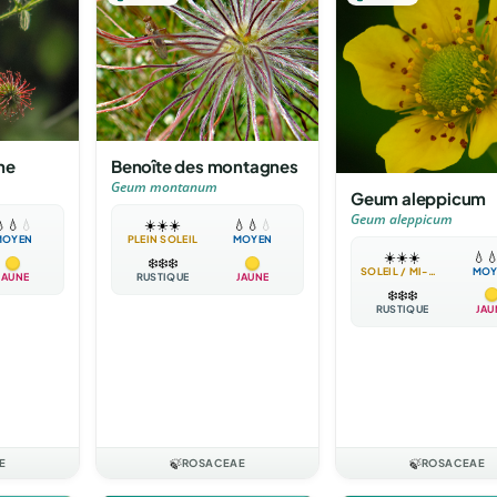
ne
Benoîte des montagnes
Geum montanum
Geum aleppicum
Geum aleppicum

💧
💧
☀️
☀️
☀️
💧
💧
💧
MOYEN
PLEIN SOLEIL
MOYEN
☀️
☀️
☀️
💧

❄️
❄️
❄️
SOLEIL / MI-OMBRE
MOY
JAUNE
RUSTIQUE
JAUNE
❄️
❄️
❄️
RUSTIQUE
JAU
E
🍃
ROSACEAE
🍃
ROSACEAE