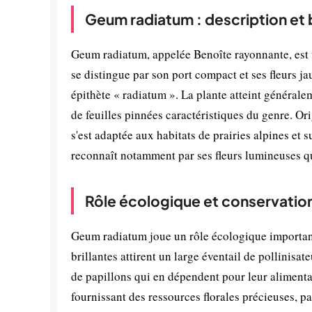
Geum radiatum : description et
Geum radiatum, appelée Benoîte rayonnante, est u
se distingue par son port compact et ses fleurs j
épithète « radiatum ». La plante atteint général
de feuilles pinnées caractéristiques du genre. Or
s'est adaptée aux habitats de prairies alpines e
reconnaît notamment par ses fleurs lumineuses q
Rôle écologique et conservatio
Geum radiatum joue un rôle écologique important 
brillantes attirent un large éventail de pollinisa
de papillons qui en dépendent pour leur alimentat
fournissant des ressources florales précieuses, p