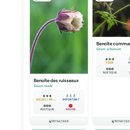
Benoîte commu
Geum urbanum
☀️
☀️
☀️

TOUS
❄️
❄️
❄️
RUSTIQUE
Benoîte des ruisseaux
Geum rivale
☀️
☀️
☀️
💧
💧
💧
SOLEIL / MI-OMBRE
IMPORTANT
❄️
❄️
❄️
RUSTIQUE
ROUGE
🍃
ROSACEAE
🍃
ROSACEA