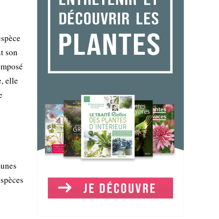
espèce
nt son
composé
, elle
e
aunes
espèces