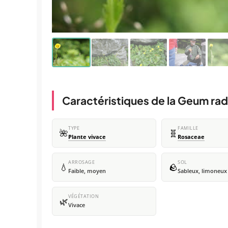
Caractéristiques de la Geum ra
TYPE
FAMILLE
🌺
🧬
Plante vivace
Rosaceae
ARROSAGE
SOL
💧
🪨
Faible, moyen
Sableux, limoneux
VÉGÉTATION
🌿
Vivace